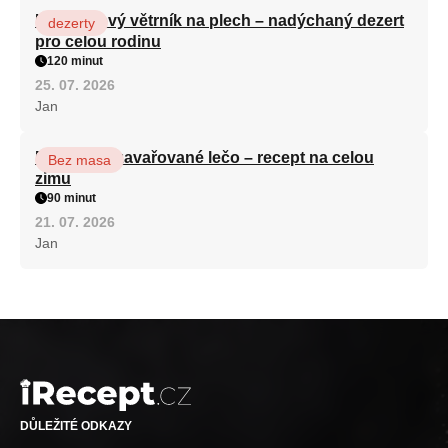
Karamelový větrník na plech – nadýchaný dezert
dezerty
pro celou rodinu
120 minut
25. 07. 2026
Jan
Babiččino zavařované lečo – recept na celou
Bez masa
zimu
90 minut
21. 07. 2026
Jan
DŮLEŽITÉ ODKAZY