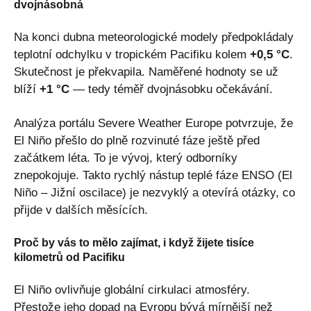
dvojnásobná
Na konci dubna meteorologické modely předpokládaly
teplotní odchylku v tropickém Pacifiku kolem
+0,5 °C
.
Skutečnost je překvapila. Naměřené hodnoty se už
blíží
+1 °C
— tedy téměř dvojnásobku očekávání.
Analýza portálu Severe Weather Europe potvrzuje, že
El Niño přešlo do plně rozvinuté fáze ještě před
začátkem léta. To je vývoj, který odborníky
znepokojuje. Takto rychlý nástup teplé fáze ENSO (El
Niño – Jižní oscilace) je nezvyklý a otevírá otázky, co
přijde v dalších měsících.
Proč by vás to mělo zajímat, i když žijete tisíce
kilometrů od Pacifiku
El Niño ovlivňuje globální cirkulaci atmosféry.
Přestože jeho dopad na Evropu bývá mírnější než