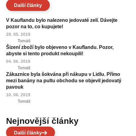
Další články
V Kauflandu bylo nalezeno jedovaté zelí. Dávejte
pozor na to, co kupujete!
29. 05. 2019
Tomáš
Šizení zboží bylo objeveno v Kauflandu. Pozor,
abyste si tento produkt nekoupili!
04. 06. 2019
Tomáš
Zákaznice byla šokvána při nákupu v Lidlu. Přímo
mezi banány na pultu obchodu se objevil jedovatý
pavouk
10. 06. 2019
Tomáš
Nejnovější články
Další články