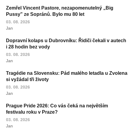
Zemřel Vincent Pastore, nezapomenutelný „Big
Pussy" ze Sopránů. Bylo mu 80 let
03. 08. 2026
Jan
Dopravní kolaps u Dubrovníku: Řidiči čekali v autech
i 28 hodin bez vody
03. 08. 2026
Jan
Tragédie na Slovensku: Pád malého letadla u Zvolena
si vyžádal tři životy
03. 08. 2026
Jan
Prague Pride 2026: Co vás čeká na největším
festivalu roku v Praze?
03. 08. 2026
Jan