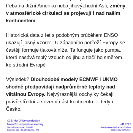
třeba na Jižní Ameriku nebo jihovýchodní Asii,
změny
v atmosférické cirkulaci se projevují i nad naším
kontinentem
.
Historická data z let s podobným průběhem ENSO
ukazují jasný vzorec. U západního pobřeží Evropy se
častěji formuje tlaková níže. Ta funguje jako pumpa,
která nasává teplý vzduch od jihu a tlačí ho směrem
ke střední Evropě.
Výsledek?
Dlouhodobé modely ECMWF i UKMO
shodně předpovídají nadprůměrné teploty nad
většinou Evropy.
Nejvýraznější odchylky čekají
právě střední a severní část kontinentu — tedy i
Česko.