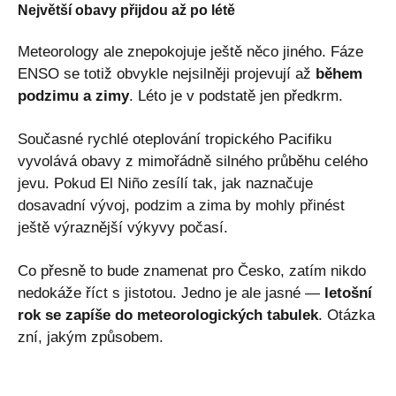
Největší obavy přijdou až po létě
Meteorology ale znepokojuje ještě něco jiného. Fáze
ENSO se totiž obvykle nejsilněji projevují až
během
podzimu a zimy
. Léto je v podstatě jen předkrm.
Současné rychlé oteplování tropického Pacifiku
vyvolává obavy z mimořádně silného průběhu celého
jevu. Pokud El Niño zesílí tak, jak naznačuje
dosavadní vývoj, podzim a zima by mohly přinést
ještě výraznější výkyvy počasí.
Co přesně to bude znamenat pro Česko, zatím nikdo
nedokáže říct s jistotou. Jedno je ale jasné —
letošní
rok se zapíše do meteorologických tabulek
. Otázka
zní, jakým způsobem.