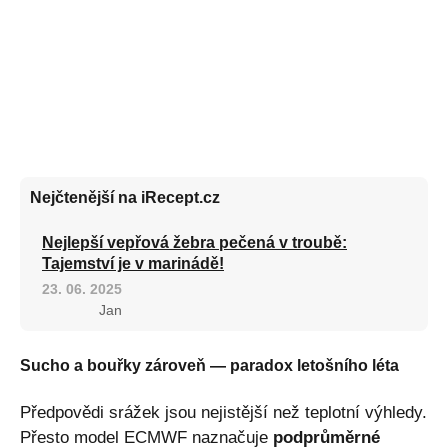
Nejčtenější na iRecept.cz
Nejlepší vepřová žebra pečená v troubě:
Tajemství je v marinádě!
23. 06. 2025
Jan
Sucho a bouřky zároveň — paradox letošního léta
Předpovědi srážek jsou nejistější než teplotní výhledy.
Přesto model ECMWF naznačuje
podprůměrné