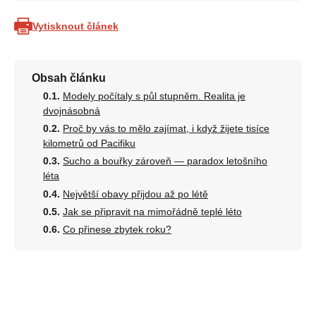
Vytisknout článek
Obsah článku
Modely počítaly s půl stupněm. Realita je
dvojnásobná
Proč by vás to mělo zajímat, i když žijete tisíce
kilometrů od Pacifiku
Sucho a bouřky zároveň — paradox letošního
léta
Největší obavy přijdou až po létě
Jak se připravit na mimořádně teplé léto
Co přinese zbytek roku?