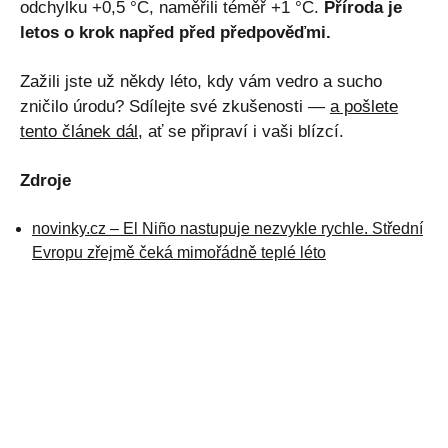
odchylku +0,5 °C, naměřili téměř +1 °C.
Příroda je
letos o krok napřed před předpověďmi.
Zažili jste už někdy léto, kdy vám vedro a sucho
zničilo úrodu? Sdílejte své zkušenosti —
a pošlete
tento článek dál
, ať se připraví i vaši blízcí.
Zdroje
novinky.cz – El Niño nastupuje nezvykle rychle. Střední
Evropu zřejmě čeká mimořádně teplé léto