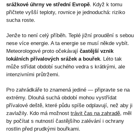
srážkové úhrny ve střední Evropě
. Když k tomu
přičtete vyšší teploty, rovnice je jednoduchá: riziko
sucha roste.
Jenže to není celý příběh. Teplé jižní proudění s sebou
nese více energie. A ta energie se musí někde vybít.
Meteorologové proto očekávají
častější vznik
lokálních přívalových srážek a bouřek
. Léto tak
může střídat období suchého vedra s krátkými, ale
intenzivními průtržemi.
Pro zahrádkáře to znamená jediné — připravte se na
extrémy. Dlouhá suchá období mohou vystřídat
přívalové deště, které půdu spíše odplavují, než aby ji
zavlažily. Kdo má možnost
trávit čas na zahradě
, měl
by počítat s nutností častějšího zalévání i ochrany
rostlin před prudkými bouřkami.