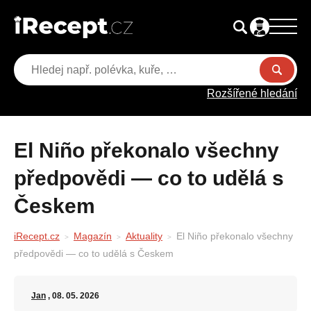
Rozšířené hledání
El Niño překonalo všechny
předpovědi — co to udělá s
Českem
iRecept.cz
Magazín
Aktuality
El Niño překonalo všechny
předpovědi — co to udělá s Českem
Jan
, 08. 05. 2026