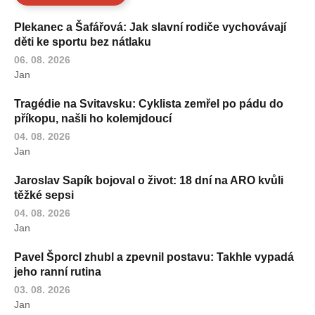
Plekanec a Šafářová: Jak slavní rodiče vychovávají
děti ke sportu bez nátlaku
06. 08. 2026
Jan
Tragédie na Svitavsku: Cyklista zemřel po pádu do
příkopu, našli ho kolemjdoucí
04. 08. 2026
Jan
Jaroslav Sapík bojoval o život: 18 dní na ARO kvůli
těžké sepsi
04. 08. 2026
Jan
Pavel Šporcl zhubl a zpevnil postavu: Takhle vypadá
jeho ranní rutina
03. 08. 2026
Jan