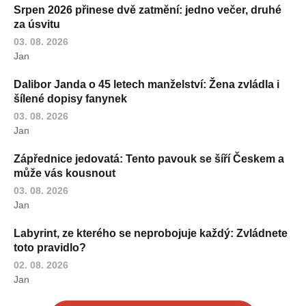
Srpen 2026 přinese dvě zatmění: jedno večer, druhé
za úsvitu
03. 08. 2026
Jan
Dalibor Janda o 45 letech manželství: Žena zvládla i
šílené dopisy fanynek
03. 08. 2026
Jan
Zápřednice jedovatá: Tento pavouk se šíří Českem a
může vás kousnout
03. 08. 2026
Jan
Labyrint, ze kterého se neprobojuje každý: Zvládnete
toto pravidlo?
02. 08. 2026
Jan