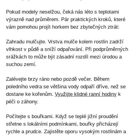
Pokud modely neselžou, čeká nás léto s teplotami
výrazně nad průměrem. Pár praktických kroků, které
vám pomohou projít horkem bez zbytečných ztrát:
Zahradu mulčujte. Vrstva mulče kolem rostlin zadrží
vlhkost v půdě a sníží odpařování. Při podprůměrných
srážkách to může být zásadní rozdíl mezi úrodou a
suchou zemí.
Zalévejte brzy ráno nebo pozdě večer. Během
poledního vedra se většina vody odpaří dříve, než se
dostane ke kořenům.
Využijte klidné ranní hodiny
k
péči o záhony.
Počítejte s bouřkami. Když se teplé jižní proudění
střetne s lokálními podmínkami, bouřky přicházejí
rychle a prudce. Zajistěte oporu vysokým rostlinám a