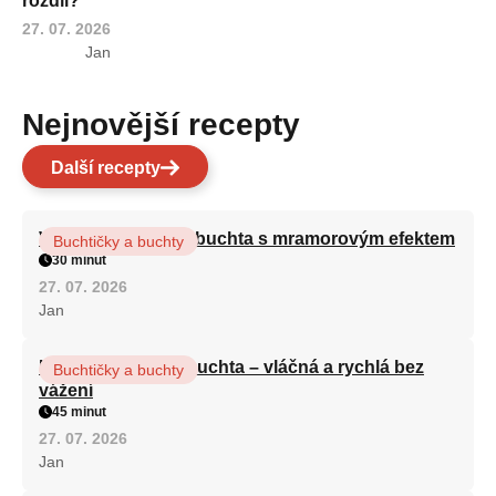
rozdíl?
27. 07. 2026
Jan
Nejnovější recepty
Další recepty
Vláčná olejová litá buchta s mramorovým efektem
Buchtičky a buchty
30 minut
27. 07. 2026
Jan
Hrnková maková buchta – vláčná a rychlá bez
Buchtičky a buchty
vážení
45 minut
27. 07. 2026
Jan