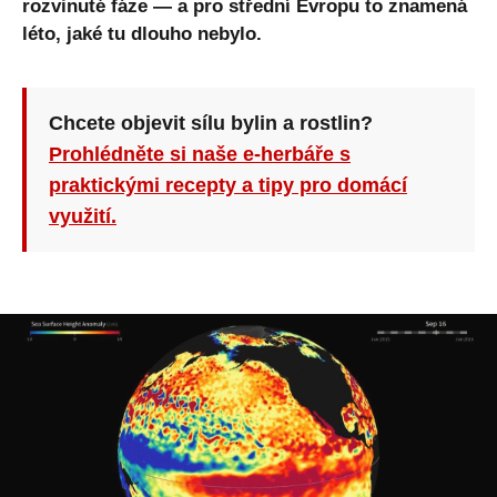
rozvinuté fáze — a pro střední Evropu to znamená
léto, jaké tu dlouho nebylo.
Chcete objevit sílu bylin a rostlin?
Prohlédněte si naše e-herbáře s
praktickými recepty a tipy pro domácí
využití.