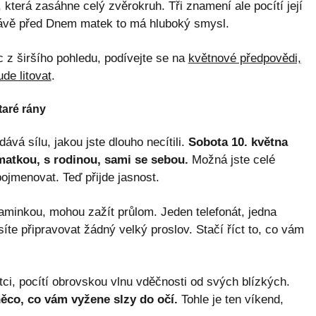
která zasáhne celý zvěrokruh. Tři znamení ale pocítí její
rávě před Dnem matek to má hluboký smysl.
 z širšího pohledu, podívejte se na
květnové předpovědi,
de litovat
.
staré rány
á sílu, jakou jste dlouho necítili.
Sobota 10. května
matkou, s rodinou, sami se sebou.
Možná jste celé
 pojmenovat. Teď přijde jasnost.
aminkou, mohou zažít průlom. Jeden telefonát, jedna
te připravovat žádný velký proslov. Stačí říct to, co vám
tci, pocítí obrovskou vlnu vděčnosti od svých blízkých.
ěco, co vám vyžene slzy do očí.
Tohle je ten víkend,