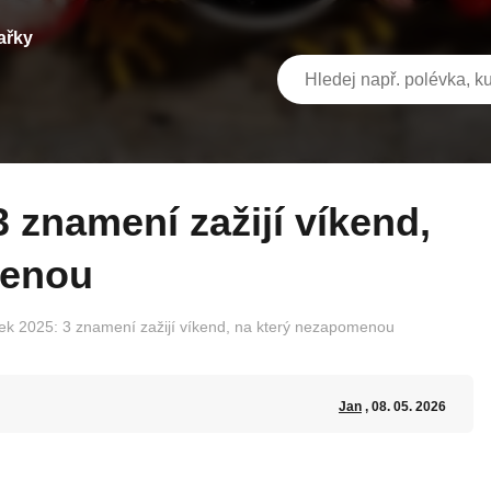
ařky
menou
k 2025: 3 znamení zažijí víkend, na který nezapomenou
Jan
, 08. 05. 2026