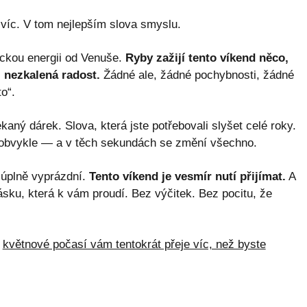
jvíc. V tom nejlepším slova smyslu.
ckou energii od Venuše.
Ryby zažijí tento víkend něco,
, nezkalená radost.
Žádné ale, žádné pochybnosti, žádné
to“.
aný dárek. Slova, která jste potřebovali slyšet celé roky.
ž obvykle — a v těch sekundách se změní všechno.
 úplně vyprázdní.
Tento víkend je vesmír nutí přijímat.
A
lásku, která k vám proudí. Bez výčitek. Bez pocitu, že
,
květnové počasí vám tentokrát přeje víc, než byste