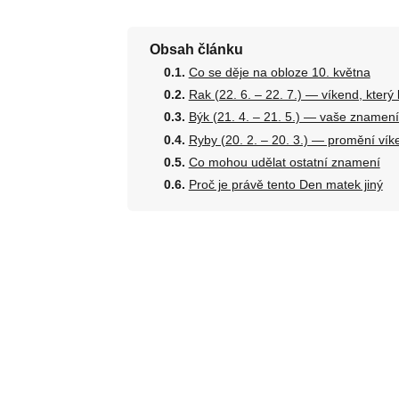
Obsah článku
Co se děje na obloze 10. května
Rak (22. 6. – 22. 7.) — víkend, který 
Býk (21. 4. – 21. 5.) — vaše znamení 
Ryby (20. 2. – 20. 3.) — promění víke
Co mohou udělat ostatní znamení
Proč je právě tento Den matek jiný