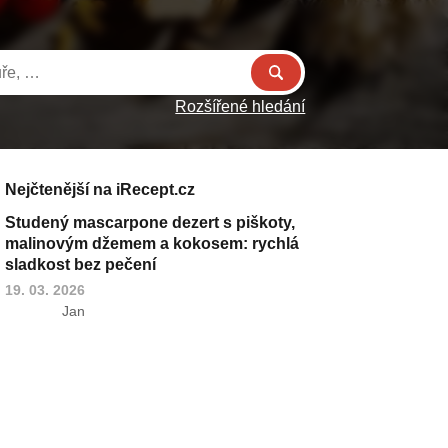
Rozšířené hledání
Nejčtenější na iRecept.cz
Studený mascarpone dezert s piškoty,
malinovým džemem a kokosem: rychlá
sladkost bez pečení
19. 03. 2026
Jan