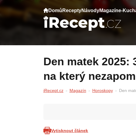
Domů
Recepty
Návody
Magazín
e-Kuch
Den matek 2025: 3 znamení zažijí víkend,
na který nezapo
iRecept.cz
Magazín
Horoskopy
Den mate
Vytisknout článek