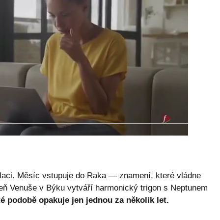
laci. Měsíc vstupuje do Raka — znamení, které vládne
eň Venuše v Býku vytváří harmonický trigon s Neptunem
é podobě opakuje jen jednou za několik let.