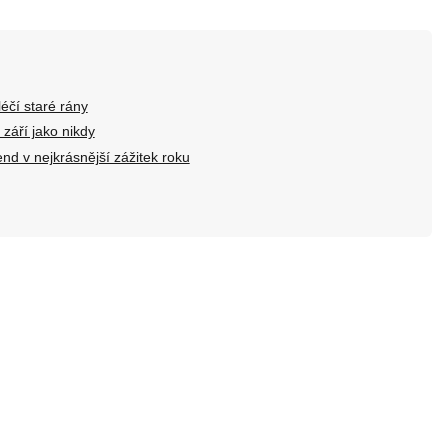
léčí staré rány
září jako nikdy
nd v nejkrásnější zážitek roku