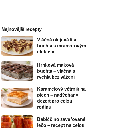
Nejnovější recepty
Vláčná olejová litá
buchta s mramorovým
efektem
Hrnková maková
buchta – vláčná a
rychlá bez vážení
Karamelový větrník na
plech – nadýchaný
dezert pro celou
rodinu
Babiččino zavařované
lečo – recept na celou