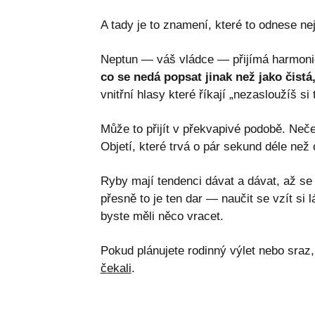
A tady je to znamení, které to odnese ne
Neptun — váš vládce — přijímá harmoni
co se nedá popsat jinak než jako čistá
vnitřní hlasy které říkají „nezasloužíš si 
Může to přijít v překvapivé podobě. Neček
Objetí, které trvá o pár sekund déle ne
Ryby mají tendenci dávat a dávat, až se
přesně to je ten dar — naučit se vzít si 
byste měli něco vracet.
Pokud plánujete rodinný výlet nebo sraz
čekali
.