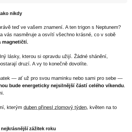
 jako nikdy
rávě teď ve vašem znamení. A ten trigon s Neptunem?
e na vás nasměruje a osvítí všechno krásné, co v sobě
 magnetičtí.
 lásky, kterou si opravdu užijí. Žádné shánění,
ostarají druzí. A vy to konečně dovolíte.
 matek — ať už pro svou maminku nebo sami pro sebe —
nou bude energeticky nejsilnější částí celého víkendu
.
i.
ní, kterým
duben přinesl zlomový týden
, květen na to
 nejkrásnější zážitek roku