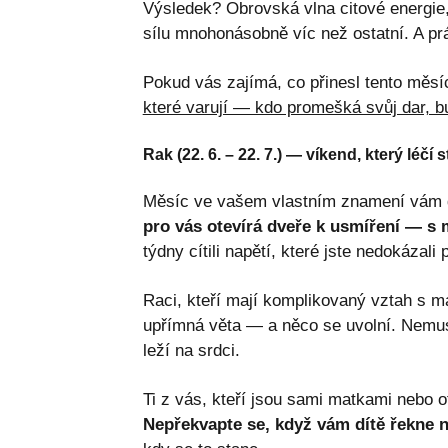
Výsledek? Obrovská vlna citové energie, 
sílu mnohonásobně víc než ostatní. A p
Pokud vás zajímá, co přinesl tento měsíc
které varují — kdo promešká svůj dar, bu
Rak (22. 6. – 22. 7.) — víkend, který léčí 
Měsíc ve vašem vlastním znamení vám dáv
pro vás otevírá dveře k usmíření — s 
týdny cítili napětí, které jste nedokázali
Raci, kteří mají komplikovaný vztah s m
upřímná věta — a něco se uvolní. Nemusí
leží na srdci.
Ti z vás, kteří jsou sami matkami nebo o
Nepřekvapte se, když vám dítě řekne n