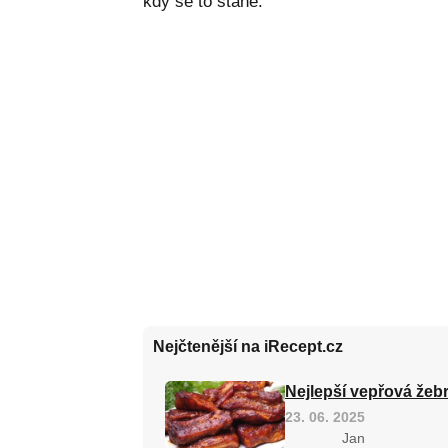
kdy se to stane.
Nejčtenější na iRecept.cz
Nejlepší vepřová žebr
23. 06. 2025
Jan