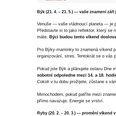
Býk (21. 4. – 21. 5.) — vaše znamení září
Venuše — vaše vládnoucí planeta — je p
Představte si to jako reflektor, který s
máte.
Býci budou tento víkend doslova
Pro Býky-maminky to znamená víkend plný
organizování, stres. Tentokrát se o vás p
Pokud jste Býk a plánujete oslavu Dne
sobotní odpoledne mezi 14. a 18. hodi
Cokoli v tu dobu prožijete, zůstane s vám
Mimochodem, pokud patříte mezi zname
přímo navazuje. Energie se vrství.
Ryby (20. 2. – 20. 3.) — promění víkend v