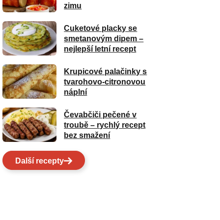
zimu
Cuketové placky se
smetanovým dipem –
nejlepší letní recept
Krupicové palačinky s
tvarohovo-citronovou
náplní
Čevabčiči pečené v
troubě – rychlý recept
bez smažení
Další recepty