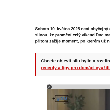
Sobota 10. května 2025 není obyčejný 
silnou, že promění celý víkend Dne ma
přitom zažije moment, po kterém už ni
Chcete objevit sílu bylin a rostli
recepty a tipy pro domácí využití