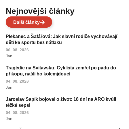
Nejnovější články
Další články
Plekanec a Šafářová: Jak slavní rodiče vychovávají
děti ke sportu bez nátlaku
06. 08. 2026
Jan
Tragédie na Svitavsku: Cyklista zemřel po pádu do
příkopu, našli ho kolemjdoucí
04. 08. 2026
Jan
Jaroslav Sapík bojoval o život: 18 dní na ARO kvůli
těžké sepsi
04. 08. 2026
Jan