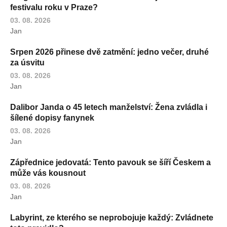
festivalu roku v Praze?
03. 08. 2026
Jan
Srpen 2026 přinese dvě zatmění: jedno večer, druhé
za úsvitu
03. 08. 2026
Jan
Dalibor Janda o 45 letech manželství: Žena zvládla i
šílené dopisy fanynek
03. 08. 2026
Jan
Zápřednice jedovatá: Tento pavouk se šíří Českem a
může vás kousnout
03. 08. 2026
Jan
Labyrint, ze kterého se neprobojuje každý: Zvládnete