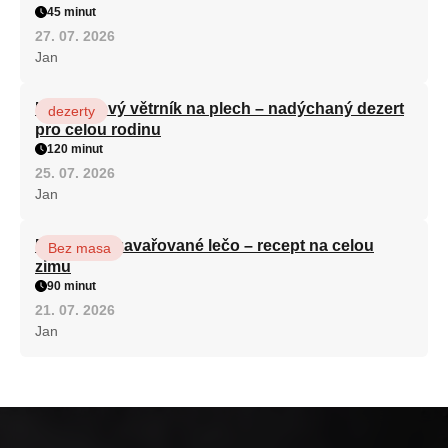
45 minut
27. 07. 2026
Jan
Karamelový větrník na plech – nadýchaný dezert
dezerty
pro celou rodinu
120 minut
25. 07. 2026
Jan
Babiččino zavařované lečo – recept na celou
Bez masa
zimu
90 minut
21. 07. 2026
Jan