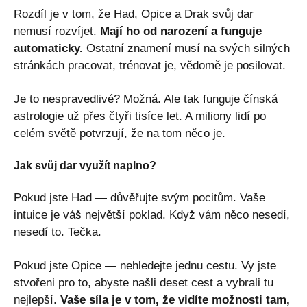
Rozdíl je v tom, že Had, Opice a Drak svůj dar
nemusí rozvíjet.
Mají ho od narození a funguje
automaticky.
Ostatní znamení musí na svých silných
stránkách pracovat, trénovat je, vědomě je posilovat.
Je to nespravedlivé? Možná. Ale tak funguje čínská
astrologie už přes čtyři tisíce let. A miliony lidí po
celém světě potvrzují, že na tom něco je.
Jak svůj dar využít naplno?
Pokud jste Had — důvěřujte svým pocitům. Vaše
intuice je váš největší poklad. Když vám něco nesedí,
nesedí to. Tečka.
Pokud jste Opice — nehledejte jednu cestu. Vy jste
stvořeni pro to, abyste našli deset cest a vybrali tu
nejlepší.
Vaše síla je v tom, že vidíte možnosti tam,