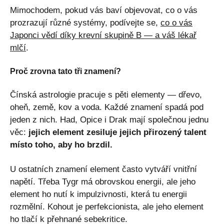
Mimochodem, pokud vás baví objevovat, co o vás
prozrazují různé systémy, podívejte se,
co o vás
Japonci vědí díky krevní skupině B — a váš lékař
mlčí
.
Proč zrovna tato tři znamení?
Čínská astrologie pracuje s pěti elementy — dřevo,
oheň, země, kov a voda. Každé znamení spadá pod
jeden z nich. Had, Opice i Drak mají společnou jednu
věc:
jejich element zesiluje jejich přirozený talent
místo toho, aby ho brzdil.
U ostatních znamení element často vytváří vnitřní
napětí. Třeba Tygr má obrovskou energii, ale jeho
element ho nutí k impulzivnosti, která tu energii
rozmělní. Kohout je perfekcionista, ale jeho element
ho tlačí k přehnané sebekritice.