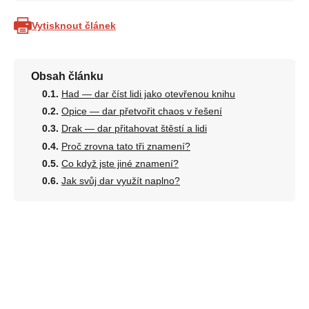
Vytisknout článek
Obsah článku
Had — dar číst lidi jako otevřenou knihu
Opice — dar přetvořit chaos v řešení
Drak — dar přitahovat štěstí a lidi
Proč zrovna tato tři znamení?
Co když jste jiné znamení?
Jak svůj dar využít naplno?