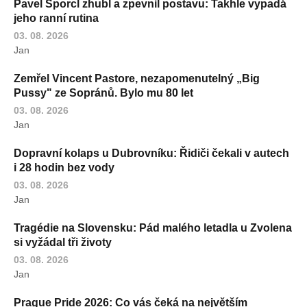
Pavel Šporcl zhubl a zpevnil postavu: Takhle vypadá
jeho ranní rutina
03. 08. 2026
Jan
Zemřel Vincent Pastore, nezapomenutelný „Big
Pussy" ze Sopránů. Bylo mu 80 let
03. 08. 2026
Jan
Dopravní kolaps u Dubrovníku: Řidiči čekali v autech
i 28 hodin bez vody
03. 08. 2026
Jan
Tragédie na Slovensku: Pád malého letadla u Zvolena
si vyžádal tři životy
03. 08. 2026
Jan
Prague Pride 2026: Co vás čeká na největším