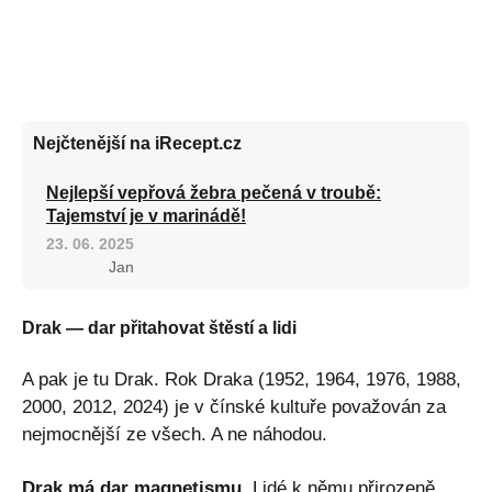
Nejčtenější na iRecept.cz
Nejlepší vepřová žebra pečená v troubě:
Tajemství je v marinádě!
23. 06. 2025
Jan
Drak — dar přitahovat štěstí a lidi
A pak je tu Drak. Rok Draka (1952, 1964, 1976, 1988,
2000, 2012, 2024) je v čínské kultuře považován za
nejmocnější ze všech. A ne náhodou.
Drak má dar magnetismu.
Lidé k němu přirozeně