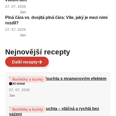
27. 07. 2026
Jan
Plná čára vs. dvojitá plná čára: Víte, jaký je mezi nimi
rozdíl?
27. 07. 2026
Jan
Nejnovější recepty
Další recepty
Vláčná olejová litá buchta s mramorovým efektem
Buchtičky a buchty
30 minut
27. 07. 2026
Jan
Hrnková maková buchta – vláčná a rychlá bez
Buchtičky a buchty
vážení