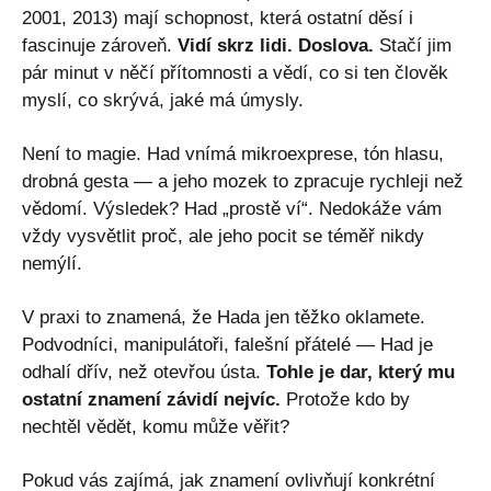
2001, 2013) mají schopnost, která ostatní děsí i
fascinuje zároveň.
Vidí skrz lidi. Doslova.
Stačí jim
pár minut v něčí přítomnosti a vědí, co si ten člověk
myslí, co skrývá, jaké má úmysly.
Není to magie. Had vnímá mikroexprese, tón hlasu,
drobná gesta — a jeho mozek to zpracuje rychleji než
vědomí. Výsledek? Had „prostě ví“. Nedokáže vám
vždy vysvětlit proč, ale jeho pocit se téměř nikdy
nemýlí.
V praxi to znamená, že Hada jen těžko oklamete.
Podvodníci, manipulátoři, falešní přátelé — Had je
odhalí dřív, než otevřou ústa.
Tohle je dar, který mu
ostatní znamení závidí nejvíc.
Protože kdo by
nechtěl vědět, komu může věřit?
Pokud vás zajímá, jak znamení ovlivňují konkrétní