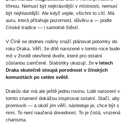
tíhnou. Nemusí být nejkrásnější v místnosti, nemusí
být nejhlasitější. Ale když vejde, všichni to cítí. Má
auru, která přitahuje pozornost, důvěru a — podle
čínské tradice — i samotné štěstí.
V Číně se dodnes rodiny snaží plánovat potomky do
roku Draka. Věří, že dítě narozené v tomto roce bude
mít v životě otevřené dveře, které pro ostatní
zůstanou zamčené. Statistiky ukazují, že
v letech
Draka skutečně stoupá porodnost v čínských
komunitách po celém světě.
Drakův dar má ale ještě jednu rovinu. Lidé narození v
tomto znamení dokážou inspirovat ostatní. Stačí, aby
promluvili — a okolí jim věří, následuje je, chce být s
nimi. To není naučená dovednost. To je čistá, vrozená
charisma.