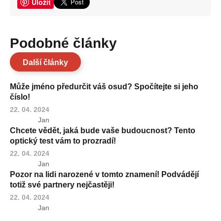
Uložit
Podobné články
Další články
Může jméno předurčit váš osud? Spočítejte si jeho
číslo!
22. 04. 2024
Jan
Chcete vědět, jaká bude vaše budoucnost? Tento
optický test vám to prozradí!
22. 04. 2024
Jan
Pozor na lidi narozené v tomto znamení! Podvádějí
totiž své partnery nejčastěji!
22. 04. 2024
Jan