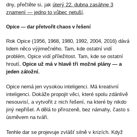
dny, přečtěte si, jak
úterý 22. dubna zasáhne 3
znamení — jedno to vůbec netuší
.
Opice — dar přetvořit chaos v řešení
Rok Opice (1956, 1968, 1980, 1992, 2004, 2016) dává
lidem něco výjimečného. Tam, kde ostatní vidí
problém, Opice vidí příležitost. Tam, kde se ostatní
hroutí,
Opice už má v hlavě tři možné plány — a
jeden záložní.
Opice nemá jen vysokou inteligenci. Má kreativní
inteligenci. Dokáže propojit věci, které spolu zdánlivě
nesouvisí, a vytvořit z nich řešení, na které by nikdo
jiný nepřišel. A dělá to přirozeně, bez námahy, často s
úsměvem na tváři.
Tenhle dar se projevuje zvlášť silně v krizích. Když