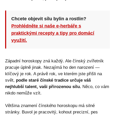
Chcete objevit sílu bylin a rostlin?
Prohlédněte si naše e-herbáře s
praktickými recepty a tipy pro domácí
využití.
Západní horoskopy zná každý. Ale čínský zvířetník
pracuje úplně jinak. Nezajímá ho den narození —
klíčový je rok. A právě rok, ve kterém jste přišli na
svět,
podle staré čínské tradice určuje váš
nejhlubší talent, vaši přirozenou sílu.
Něco, co vám
nikdo nemůže vzít.
Většina znamení čínského horoskopu má silné
stránky. Buvol je pracovitý, kohout precizní, pes