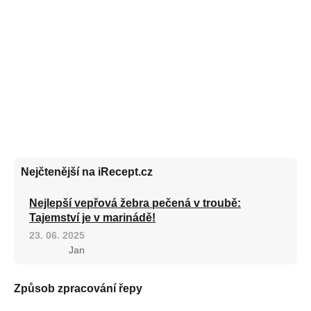
Nejčtenější na iRecept.cz
Nejlepší vepřová žebra pečená v troubě:
Tajemství je v marinádě!
23. 06. 2025
Jan
Způsob zpracování řepy