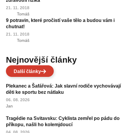
zdravotní rizika
21. 11. 2018
Tomáš
9 potravin, které pročistí vaše tělo a budou vám i
chutnat!
21. 11. 2018
Tomáš
Nejnovější články
Další články
Plekanec a Šafářová: Jak slavní rodiče vychovávají
děti ke sportu bez nátlaku
06. 08. 2026
Jan
Tragédie na Svitavsku: Cyklista zemřel po pádu do
příkopu, našli ho kolemjdoucí
04. 08. 2026