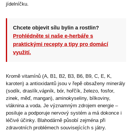
jídelníčku.
Chcete objevit sílu bylin a rostlin?
Prohlédněte si naše e-herbáře s
praktickými recepty a tipy pro domácí
využití.
Kromě vitamínů (A, B1, B2, B3, B6, B9, C, E, K,
karoten) a antioxidantů jsou v řepě obsaženy minerály
(sodík, draslík,vápník, bór, hořčík, železo, fosfor,
zinek, měď, mangan), aminokyseliny, bílkoviny,
vláknina a voda. Je významným zdrojem energie –
posiluje a podporuje nervový systém a má dokonce i
léčivé účinky. Blahodárně působí zejména při
zdravotních problémech souvisejících s játry.