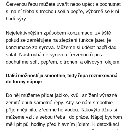
Červenou řepu můžete uvařit nebo upéct a pochutnat
si na ní třeba s trochou soli a pepře, výborně se k ní
hodí sýry.
Nejefektivnějším způsobem konzumace, zvláště
pokud se zaměřujete na zlepšení funkce jater, je
konzumace za syrova. Můžeme si udělat například
salát. Nastrouháme syrovou červenou řepu a
dochutíme solí, pepřem, citronem a olivovým olejem.
Další možností je smoothie, tedy řepa rozmixovaná
do formy nápoje
Do něj můžeme přidat jablko, kvůli snížení výrazné
zemité chuti samotné řepy. Aby se nám smoothie
příjemněji pilo, zředíme ho vodou. Takovýto džus si
můžeme vzít s sebou třeba i do práce. Nápoj bychom
měli pít půl hodiny před hlavním jídlem. K detoxikaci