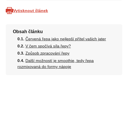
Vytisknout článek
Obsah článku
Červená řepa jako nejlepší přítel vašich jater
V čem spočívá síla řepy?
Způsob zpracování řepy
Další možností je smoothie, tedy řepa
rozmixovaná do formy nápoje