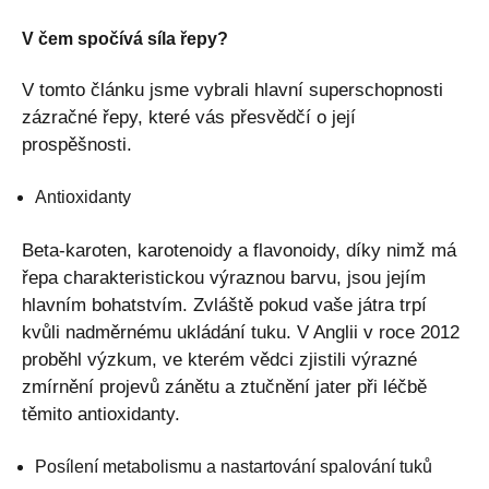
V čem spočívá síla řepy?
V tomto článku jsme vybrali hlavní superschopnosti
zázračné řepy, které vás přesvědčí o její
prospěšnosti.
Antioxidanty
Beta-karoten, karotenoidy a flavonoidy, díky nimž má
řepa charakteristickou výraznou barvu, jsou jejím
hlavním bohatstvím. Zvláště pokud vaše játra trpí
kvůli nadměrnému ukládání tuku. V Anglii v roce 2012
proběhl výzkum, ve kterém vědci zjistili výrazné
zmírnění projevů zánětu a ztučnění jater při léčbě
těmito antioxidanty.
Posílení metabolismu a nastartování spalování tuků