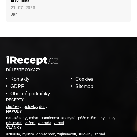
90 minut
21. 07. 2026
Jan
DŮLEŽITÉ ODKAZY
Kontakty
Cookies
GDPR
Sitemap
Obecné podmínky
RECEPTY
chuťovky
polévky
dorty
NÁVODY
babské rady
krása
domácnost
kuchyně
péče o tělo
tipy a triky
pěstování
vaření
zahrada
zdraví
ČLÁNKY
aktuality
bylinky
domácnost
zajímavosti
suroviny
zdraví