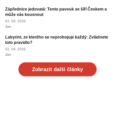
Zápřednice jedovatá: Tento pavouk se šíří Českem a
může vás kousnout
03. 08. 2026
Jan
Labyrint, ze kterého se neprobojuje každý: Zvládnete
toto pravidlo?
02. 08. 2026
Jan
Zobrazit další články