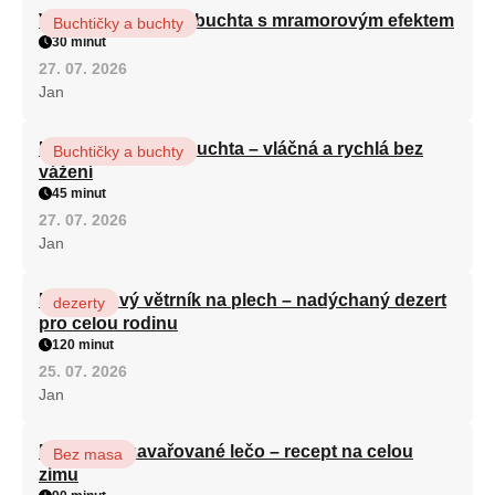
Vláčná olejová litá buchta s mramorovým efektem
Buchtičky a buchty
30 minut
27. 07. 2026
Jan
Hrnková maková buchta – vláčná a rychlá bez
Buchtičky a buchty
vážení
45 minut
27. 07. 2026
Jan
Karamelový větrník na plech – nadýchaný dezert
dezerty
pro celou rodinu
120 minut
25. 07. 2026
Jan
Babiččino zavařované lečo – recept na celou
Bez masa
zimu