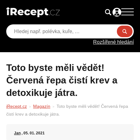
Rozšířené hledání
Toto byste měli vědět!
Červená řepa čistí krev a
detoxikuje játra.
iRecept.cz
Magazín
Toto byste měli vědět! Červená řepa
čistí krev a detoxikuje játra.
Jan
, 05. 01. 2021