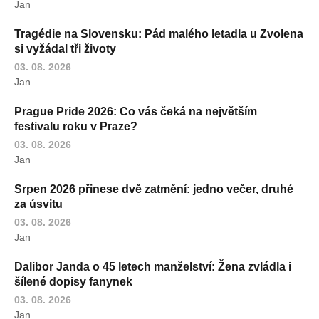
Jan
Tragédie na Slovensku: Pád malého letadla u Zvolena
si vyžádal tři životy
03. 08. 2026
Jan
Prague Pride 2026: Co vás čeká na největším
festivalu roku v Praze?
03. 08. 2026
Jan
Srpen 2026 přinese dvě zatmění: jedno večer, druhé
za úsvitu
03. 08. 2026
Jan
Dalibor Janda o 45 letech manželství: Žena zvládla i
šílené dopisy fanynek
03. 08. 2026
Jan