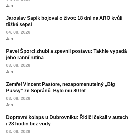
Jan
Jaroslav Sapík bojoval o život: 18 dní na ARO kvůli
těžké sepsi
04. 08. 2026
Jan
Pavel Šporcl zhubl a zpevnil postavu: Takhle vypadá
jeho ranní rutina
03. 08. 2026
Jan
Zemřel Vincent Pastore, nezapomenutelný „Big
Pussy" ze Sopránů. Bylo mu 80 let
03. 08. 2026
Jan
Dopravní kolaps u Dubrovníku: Řidiči čekali v autech
i 28 hodin bez vody
03. 08. 2026