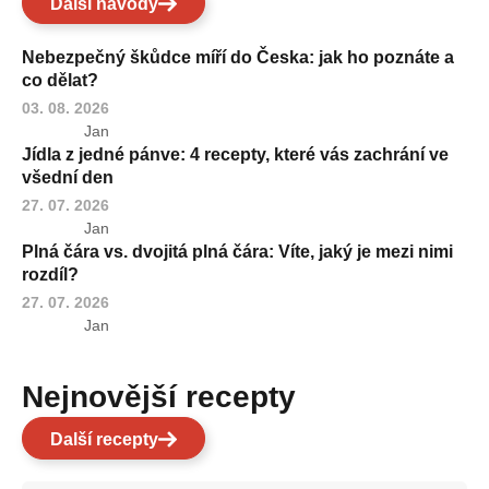
Další návody
Nebezpečný škůdce míří do Česka: jak ho poznáte a
co dělat?
03. 08. 2026
Jan
Jídla z jedné pánve: 4 recepty, které vás zachrání ve
všední den
27. 07. 2026
Jan
Plná čára vs. dvojitá plná čára: Víte, jaký je mezi nimi
rozdíl?
27. 07. 2026
Jan
Nejnovější recepty
Další recepty