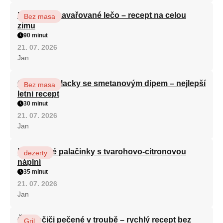
Babiččino zavařované lečo – recept na celou
Bez masa
zimu
90 minut
21. 07. 2026
Jan
Cuketové placky se smetanovým dipem – nejlepší
Bez masa
letní recept
30 minut
21. 07. 2026
Jan
Krupicové palačinky s tvarohovo-citronovou
dezerty
náplní
35 minut
21. 07. 2026
Jan
Čevabčiči pečené v troubě – rychlý recept bez
Gril