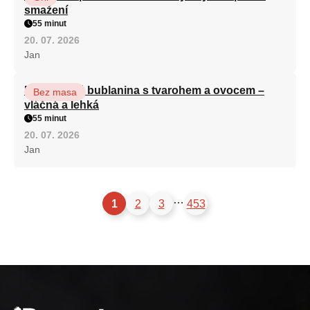
smažení
55 minut
20. 07. 2026
Jan
Nadýchaná bublanina s tvarohem a ovocem –
Bez masa
vláčná a lehká
55 minut
20. 07. 2026
Jan
…
1
2
3
453