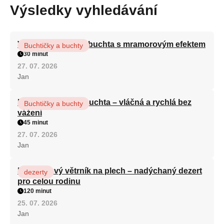
Výsledky vyhledávání
Vláčná olejová litá buchta s mramorovým efektem
Buchtičky a buchty
30 minut
27. 07. 2026
Jan
Hrnková maková buchta – vláčná a rychlá bez
Buchtičky a buchty
vážení
45 minut
27. 07. 2026
Jan
Karamelový větrník na plech – nadýchaný dezert
dezerty
pro celou rodinu
120 minut
25. 07. 2026
Jan