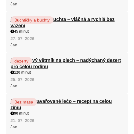
Jan
Hrnková maková buchta – vláčná a rychlá bez
Buchtičky a buchty
vážení
45 minut
27. 07. 2026
Jan
Karamelový větrník na plech – nadýchaný dezert
dezerty
pro celou rodinu
120 minut
25. 07. 2026
Jan
Babiččino zavařované lečo – recept na celou
Bez masa
zimu
90 minut
21. 07. 2026
Jan