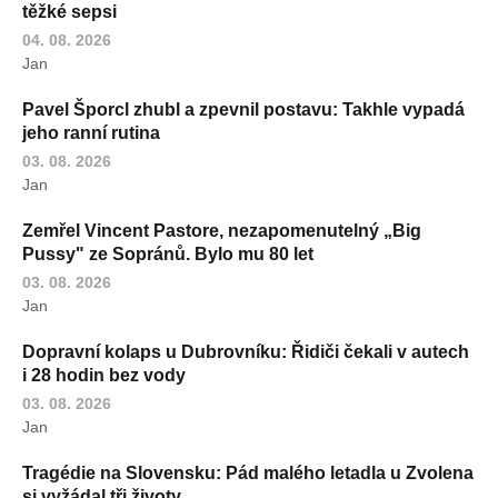
těžké sepsi
04. 08. 2026
Jan
Pavel Šporcl zhubl a zpevnil postavu: Takhle vypadá
jeho ranní rutina
03. 08. 2026
Jan
Zemřel Vincent Pastore, nezapomenutelný „Big
Pussy" ze Sopránů. Bylo mu 80 let
03. 08. 2026
Jan
Dopravní kolaps u Dubrovníku: Řidiči čekali v autech
i 28 hodin bez vody
03. 08. 2026
Jan
Tragédie na Slovensku: Pád malého letadla u Zvolena
si vyžádal tři životy