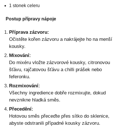
1 stonek celeru
Postup přípravy nápoje
Příprava zázvoru:
Očistěte kořen zázvoru a nakrájejte ho na menší
kousky.
Mixování:
Do mixéru vložte zázvorové kousky, citronovou
šťávu, rajčatovou šťávu a chilli prášek nebo
feferonku.
Rozmixování:
Všechny ingredience dobře rozmixujte, dokud
nevznikne hladká směs.
Přecedění:
Hotovou směs přeceďte přes sítko do sklenice,
abyste odstranili případné kousky zázvoru.