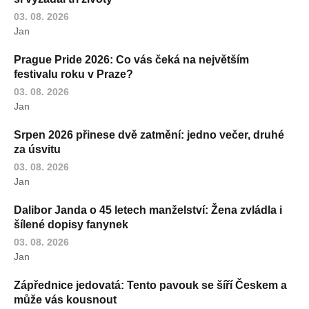
03. 08. 2026
Jan
Prague Pride 2026: Co vás čeká na největším
festivalu roku v Praze?
03. 08. 2026
Jan
Srpen 2026 přinese dvě zatmění: jedno večer, druhé
za úsvitu
03. 08. 2026
Jan
Dalibor Janda o 45 letech manželství: Žena zvládla i
šílené dopisy fanynek
03. 08. 2026
Jan
Zápřednice jedovatá: Tento pavouk se šíří Českem a
může vás kousnout