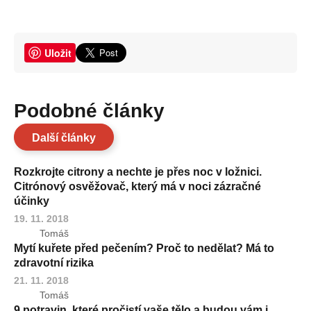
Uložit
Podobné články
Další články
Rozkrojte citrony a nechte je přes noc v ložnici.
Citrónový osvěžovač, který má v noci zázračné
účinky
19. 11. 2018
Tomáš
Mytí kuřete před pečením? Proč to nedělat? Má to
zdravotní rizika
21. 11. 2018
Tomáš
9 potravin, které pročistí vaše tělo a budou vám i