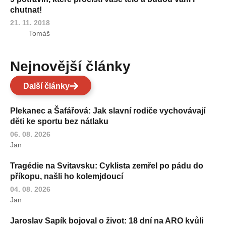
chutnat!
21. 11. 2018
Tomáš
Nejnovější články
Další články
Plekanec a Šafářová: Jak slavní rodiče vychovávají
děti ke sportu bez nátlaku
06. 08. 2026
Jan
Tragédie na Svitavsku: Cyklista zemřel po pádu do
příkopu, našli ho kolemjdoucí
04. 08. 2026
Jan
Jaroslav Sapík bojoval o život: 18 dní na ARO kvůli