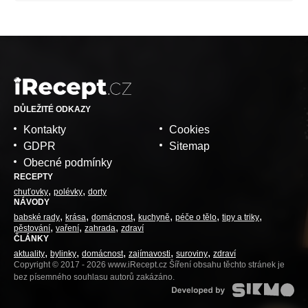
DŮLEŽITÉ ODKAZY
Kontakty
Cookies
GDPR
Sitemap
Obecné podmínky
RECEPTY
chuťovky
polévky
dorty
NÁVODY
babské rady
krása
domácnost
kuchyně
péče o tělo
tipy a triky
pěstování
vaření
zahrada
zdraví
ČLÁNKY
aktuality
bylinky
domácnost
zajímavosti
suroviny
zdraví
Copyright © 2017 - 2026 www.iRecept.cz Šíření obsahu těchto stránek je
bez písemného souhlasu autorů zakázáno.