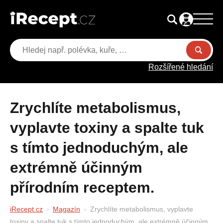
Rozšířené hledání
Zrychlíte metabolismus,
vyplavte toxiny a spalte tuk
s tímto jednoduchým, ale
extrémně účinným
přírodním receptem.
iRecept.cz
Magazín
Zrychlíte metabolismus, vyplavte
toxiny a spalte tuk s tímto jednoduchým, ale extrémně účinným