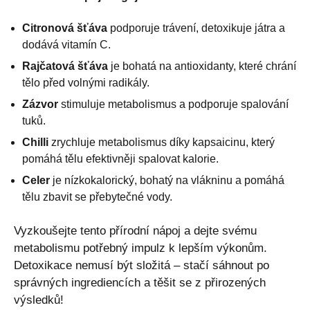
Citronová šťáva
podporuje trávení, detoxikuje játra a
dodává vitamín C.
Rajčatová šťáva
je bohatá na antioxidanty, které chrání
tělo před volnými radikály.
Zázvor
stimuluje metabolismus a podporuje spalování
tuků.
Chilli
zrychluje metabolismus díky kapsaicinu, který
pomáhá tělu efektivněji spalovat kalorie.
Celer
je nízkokalorický, bohatý na vlákninu a pomáhá
tělu zbavit se přebytečné vody.
Vyzkoušejte tento přírodní nápoj a dejte svému
metabolismu potřebný impulz k lepším výkonům.
Detoxikace nemusí být složitá – stačí sáhnout po
správných ingrediencích a těšit se z přirozených
výsledků!