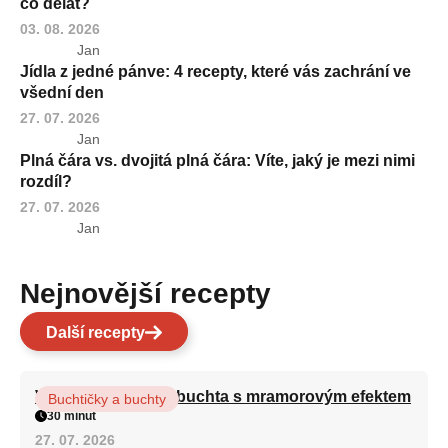
co dělat?
03. 08. 2026
Jan
Jídla z jedné pánve: 4 recepty, které vás zachrání ve
všední den
27. 07. 2026
Jan
Plná čára vs. dvojitá plná čára: Víte, jaký je mezi nimi
rozdíl?
27. 07. 2026
Jan
Nejnovější recepty
Další recepty
Vláčná olejová litá buchta s mramorovým efektem
Buchtičky a buchty
30 minut
27. 07. 2026