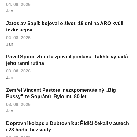
04. 08. 2026
Jan
Jaroslav Sapík bojoval o život: 18 dní na ARO kvůli
těžké sepsi
04. 08. 2026
Jan
Pavel Šporcl zhubl a zpevnil postavu: Takhle vypadá
jeho ranní rutina
03. 08. 2026
Jan
Zemřel Vincent Pastore, nezapomenutelný „Big
Pussy" ze Sopránů. Bylo mu 80 let
03. 08. 2026
Jan
Dopravní kolaps u Dubrovníku: Řidiči čekali v autech
i 28 hodin bez vody