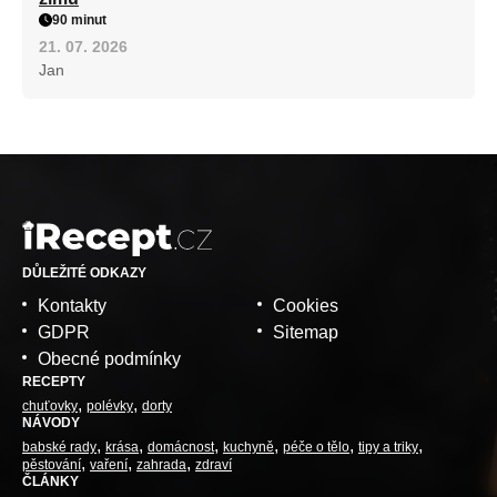
90 minut
21. 07. 2026
Jan
DŮLEŽITÉ ODKAZY
Kontakty
Cookies
GDPR
Sitemap
Obecné podmínky
RECEPTY
chuťovky
polévky
dorty
NÁVODY
babské rady
krása
domácnost
kuchyně
péče o tělo
tipy a triky
pěstování
vaření
zahrada
zdraví
ČLÁNKY