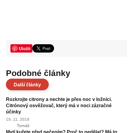
Uložit
Podobné články
Další články
Rozkrojte citrony a nechte je přes noc v ložnici.
Citrónový osvěžovač, který má v noci zázračné
účinky
19. 11. 2018
Tomáš
Mytí kuřete před pečením? Proč to nedělat? Má to