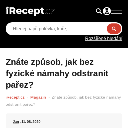
Rozšířené hledání
Znáte způsob, jak bez
fyzické námahy odstranit
pařez?
iRecept.cz
Magazín
Znáte způsob, jak bez fyzické námahy
odstranit pařez?
Jan
, 11. 08. 2020