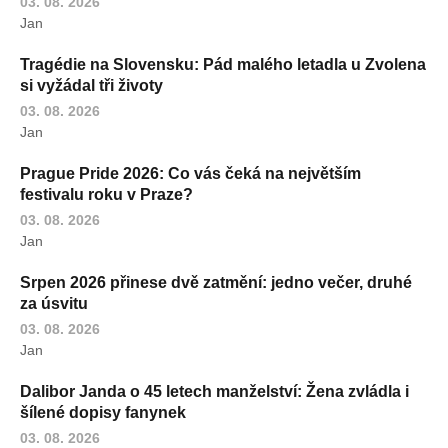
03. 08. 2026
Jan
Tragédie na Slovensku: Pád malého letadla u Zvolena
si vyžádal tři životy
03. 08. 2026
Jan
Prague Pride 2026: Co vás čeká na největším
festivalu roku v Praze?
03. 08. 2026
Jan
Srpen 2026 přinese dvě zatmění: jedno večer, druhé
za úsvitu
03. 08. 2026
Jan
Dalibor Janda o 45 letech manželství: Žena zvládla i
šílené dopisy fanynek
03. 08. 2026