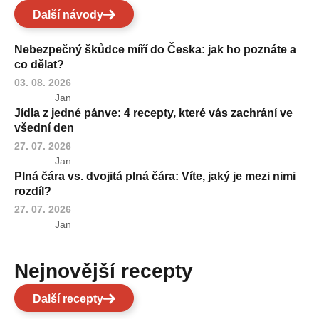
Další návody
Nebezpečný škůdce míří do Česka: jak ho poznáte a
co dělat?
03. 08. 2026
Jan
Jídla z jedné pánve: 4 recepty, které vás zachrání ve
všední den
27. 07. 2026
Jan
Plná čára vs. dvojitá plná čára: Víte, jaký je mezi nimi
rozdíl?
27. 07. 2026
Jan
Nejnovější recepty
Další recepty