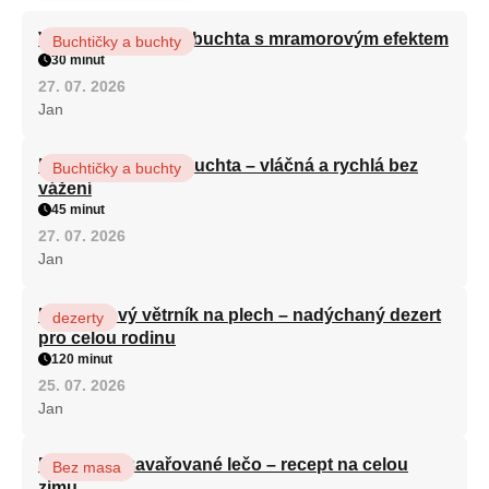
Vláčná olejová litá buchta s mramorovým efektem
Buchtičky a buchty
30 minut
27. 07. 2026
Jan
Hrnková maková buchta – vláčná a rychlá bez
Buchtičky a buchty
vážení
45 minut
27. 07. 2026
Jan
Karamelový větrník na plech – nadýchaný dezert
dezerty
pro celou rodinu
120 minut
25. 07. 2026
Jan
Babiččino zavařované lečo – recept na celou
Bez masa
zimu