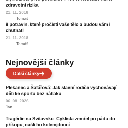
zdravotní rizika
21. 11. 2018
Tomáš
9 potravin, které pročistí vaše tělo a budou vám i
chutnat!
21. 11. 2018
Tomáš
Nejnovější články
Další články
Plekanec a Šafářová: Jak slavní rodiče vychovávají
děti ke sportu bez nátlaku
06. 08. 2026
Jan
Tragédie na Svitavsku: Cyklista zemřel po pádu do
příkopu, našli ho kolemjdoucí