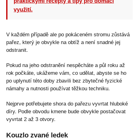
praktickými recepty a tipy pro domácí
využití.
V každém případě ale po pokáceném stromu zůstává
pařez, který je obvykle na obtíž a není snadné jej
odstranit.
Pokud na jeho odstranění nespěcháte a půl roku až
rok počkáte, ukážeme vám, co udělat, abyste se ho
po uplynutí této doby zbavili bez zbytečné fyzické
námahy a nutnosti používat těžkou techniku.
Nejprve potřebujete shora do pařezu vyvrtat hluboké
díry. Podle obvodu kmene bude obvykle postačovat
vyvrtat 2 až 3 otvory.
Kouzlo zvané ledek