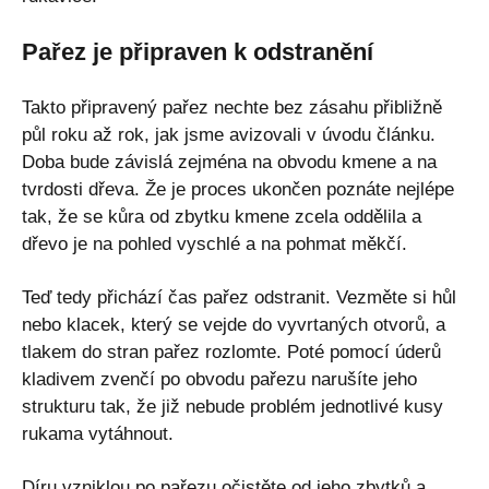
Pařez je připraven k odstranění
Takto připravený pařez nechte bez zásahu přibližně
půl roku až rok, jak jsme avizovali v úvodu článku.
Doba bude závislá zejména na obvodu kmene a na
tvrdosti dřeva. Že je proces ukončen poznáte nejlépe
tak, že se kůra od zbytku kmene zcela oddělila a
dřevo je na pohled vyschlé a na pohmat měkčí.
Teď tedy přichází čas pařez odstranit. Vezměte si hůl
nebo klacek, který se vejde do vyvrtaných otvorů, a
tlakem do stran pařez rozlomte. Poté pomocí úderů
kladivem zvenčí po obvodu pařezu narušíte jeho
strukturu tak, že již nebude problém jednotlivé kusy
rukama vytáhnout.
Díru vzniklou po pařezu očistěte od jeho zbytků a