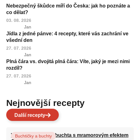
Nebezpečný škůdce míří do Česka: jak ho poznáte a
co dělat?
03. 08. 2026
Jan
Jídla z jedné pánve: 4 recepty, které vás zachrání ve
všední den
27. 07. 2026
Jan
Plná čára vs. dvojitá plná čára: Víte, jaký je mezi nimi
rozdíl?
27. 07. 2026
Jan
Nejnovější recepty
Další recepty
Vláčná olejová litá buchta s mramorovým efektem
Buchtičky a buchty