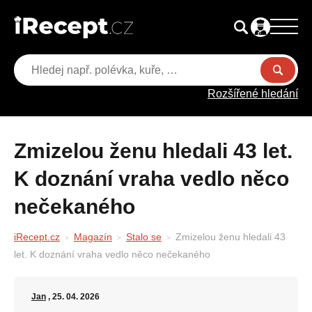
Rozšířené hledání
Zmizelou ženu hledali 43 let.
K doznání vraha vedlo něco
nečekaného
iRecept.cz
Magazín
Stalo se
Zmizelou ženu hledali 43
let. K doznání vraha vedlo něco nečekaného
Jan
, 25. 04. 2026