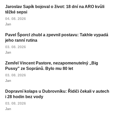
Jaroslav Sapík bojoval o život: 18 dní na ARO kvůli
těžké sepsi
04. 08. 2026
Jan
Pavel Šporcl zhubl a zpevnil postavu: Takhle vypadá
jeho ranní rutina
03. 08. 2026
Jan
Zemřel Vincent Pastore, nezapomenutelný „Big
Pussy" ze Sopránů. Bylo mu 80 let
03. 08. 2026
Jan
Dopravní kolaps u Dubrovníku: Řidiči čekali v autech
i 28 hodin bez vody
03. 08. 2026
Jan