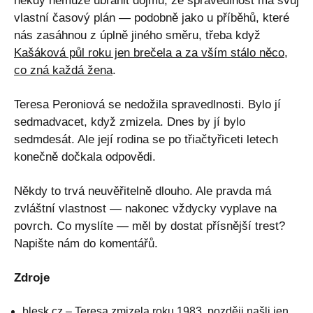
někdy nemůže ubránit dojmu, že spravedlnost má svůj
vlastní časový plán — podobně jako u příběhů, které
nás zasáhnou z úplně jiného směru, třeba když
Kašáková půl roku jen brečela a za vším stálo něco,
co zná každá žena
.
Teresa Peroniová se nedožila spravedlnosti. Bylo jí
sedmadvacet, když zmizela. Dnes by jí bylo
sedmdesát. Ale její rodina se po třiačtyřiceti letech
konečně dočkala odpovědi.
Někdy to trvá neuvěřitelně dlouho. Ale pravda má
zvláštní vlastnost — nakonec vždycky vyplave na
povrch. Co myslíte — měl by dostat přísnější trest?
Napište nám do komentářů.
Zdroje
blesk.cz – Teresa zmizela roku 1983, později našli jen