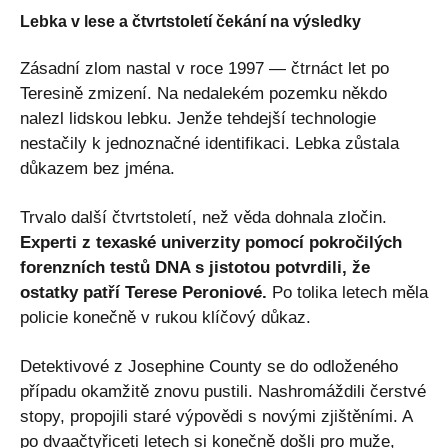
Lebka v lese a čtvrtstoletí čekání na výsledky
Zásadní zlom nastal v roce 1997 — čtrnáct let po
Teresině zmizení. Na nedalekém pozemku někdo
nalezl lidskou lebku. Jenže tehdejší technologie
nestačily k jednoznačné identifikaci. Lebka zůstala
důkazem bez jména.
Trvalo další čtvrtstoletí, než věda dohnala zločin.
Experti z texaské univerzity pomocí pokročilých
forenzních testů DNA s jistotou potvrdili, že
ostatky patří Terese Peroniové.
Po tolika letech měla
policie konečně v rukou klíčový důkaz.
Detektivové z Josephine County se do odloženého
případu okamžitě znovu pustili. Nashromáždili čerstvé
stopy, propojili staré výpovědi s novými zjištěními. A
po dvaačtyřiceti letech si konečně došli pro muže,