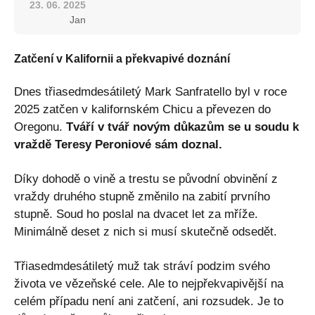
23. 06. 2025
Jan
Zatčení v Kalifornii a překvapivé doznání
Dnes třiasedmdesátiletý Mark Sanfratello byl v roce
2025 zatčen v kalifornském Chicu a převezen do
Oregonu.
Tváří v tvář novým důkazům se u soudu k
vraždě Teresy Peroniové sám doznal.
Díky dohodě o vině a trestu se původní obvinění z
vraždy druhého stupně změnilo na zabití prvního
stupně. Soud ho poslal na dvacet let za mříže.
Minimálně deset z nich si musí skutečně odsedět.
Třiasedmdesátiletý muž tak stráví podzim svého
života ve vězeňské cele. Ale to nejpřekvapivější na
celém případu není ani zatčení, ani rozsudek. Je to