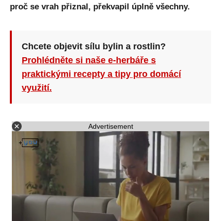
proč se vrah přiznal, překvapil úplně všechny.
Chcete objevit sílu bylin a rostlin?
Prohlédněte si naše e-herbáře s
praktickými recepty a tipy pro domácí
využití.
Advertisement