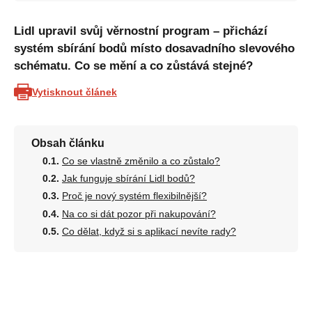
Lidl upravil svůj věrnostní program – přichází
systém sbírání bodů místo dosavadního slevového
schématu. Co se mění a co zůstává stejné?
Vytisknout článek
Obsah článku
Co se vlastně změnilo a co zůstalo?
Jak funguje sbírání Lidl bodů?
Proč je nový systém flexibilnější?
Na co si dát pozor při nakupování?
Co dělat, když si s aplikací nevíte rady?