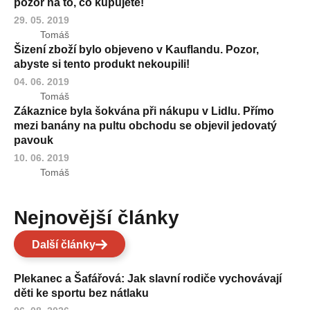
pozor na to, co kupujete!
29. 05. 2019
Tomáš
Šizení zboží bylo objeveno v Kauflandu. Pozor,
abyste si tento produkt nekoupili!
04. 06. 2019
Tomáš
Zákaznice byla šokvána při nákupu v Lidlu. Přímo
mezi banány na pultu obchodu se objevil jedovatý
pavouk
10. 06. 2019
Tomáš
Nejnovější články
Další články
Plekanec a Šafářová: Jak slavní rodiče vychovávají
děti ke sportu bez nátlaku