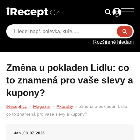
Rozšířené hledání
Změna u pokladen Lidlu: co
to znamená pro vaše slevy a
kupony?
iRecept.cz
Magazín
Aktuality
Změna u pokladen Lidlu:
co to znamená pro vaše slevy a kupony?
Jan
, 08. 07. 2026