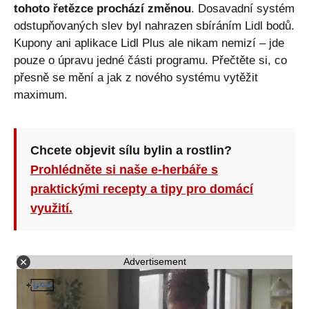
tohoto řetězce prochází změnou
. Dosavadní systém
odstupňovaných slev byl nahrazen sbíráním Lidl bodů.
Kupony ani aplikace Lidl Plus ale nikam nemizí – jde
pouze o úpravu jedné části programu. Přečtěte si, co
přesně se mění a jak z nového systému vytěžit
maximum.
Chcete objevit sílu bylin a rostlin?
Prohlédněte si naše e-herbáře s
praktickými recepty a tipy pro domácí
využití.
Advertisement