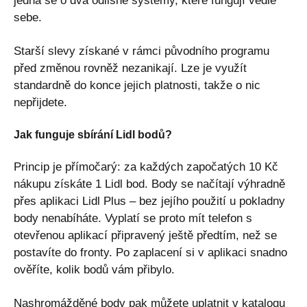
jedná se o dva odlišné systémy, které fungují vedle
sebe.
Starší slevy získané v rámci původního programu
před změnou rovněž nezanikají. Lze je využít
standardně do konce jejich platnosti, takže o nic
nepřijdete.
Jak funguje sbírání Lidl bodů?
Princip je přímočarý: za každých započatých 10 Kč
nákupu získáte 1 Lidl bod. Body se načítají výhradně
přes aplikaci Lidl Plus – bez jejího použití u pokladny
body nenabíháte. Vyplatí se proto mít telefon s
otevřenou aplikací připravený ještě předtím, než se
postavíte do fronty. Po zaplacení si v aplikaci snadno
ověříte, kolik bodů vám přibylo.
Nashromážděné body pak můžete uplatnit v katalogu