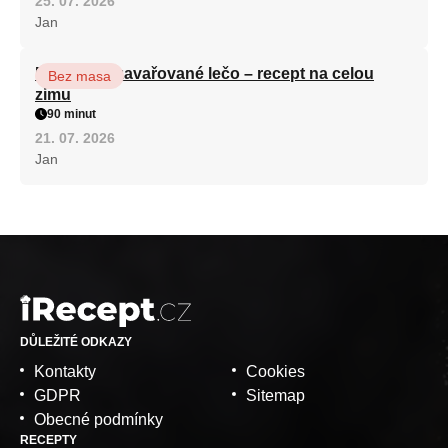
25. 07. 2026
Jan
Babiččino zavařované lečo – recept na celou
Bez masa
zimu
90 minut
21. 07. 2026
Jan
DŮLEŽITÉ ODKAZY
Kontakty
Cookies
GDPR
Sitemap
Obecné podmínky
RECEPTY