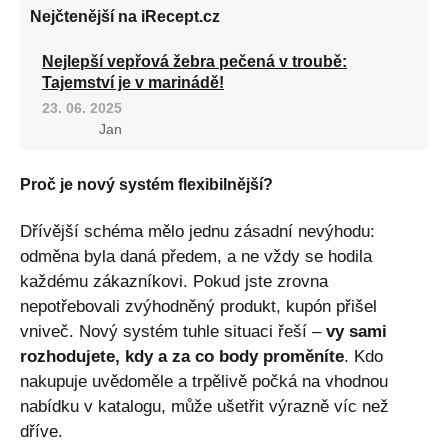
Nejčtenější na iRecept.cz
Nejlepší vepřová žebra pečená v troubě:
Tajemství je v marinádě!
23. 06. 2025
Jan
Proč je nový systém flexibilnější?
Dřívější schéma mělo jednu zásadní nevýhodu:
odměna byla daná předem, a ne vždy se hodila
každému zákazníkovi. Pokud jste zrovna
nepotřebovali zvýhodněný produkt, kupón přišel
vniveč. Nový systém tuhle situaci řeší –
vy sami
rozhodujete, kdy a za co body proměníte
. Kdo
nakupuje uvědoměle a trpělivě počká na vhodnou
nabídku v katalogu, může ušetřit výrazně víc než
dříve.