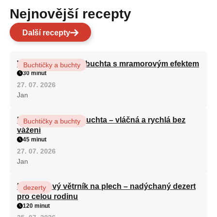
Nejnovější recepty
Další recepty
Vláčná olejová litá buchta s mramorovým efektem
Buchtičky a buchty
30 minut
27. 07. 2026
Jan
Hrnková maková buchta – vláčná a rychlá bez
Buchtičky a buchty
vážení
45 minut
27. 07. 2026
Jan
Karamelový větrník na plech – nadýchaný dezert
dezerty
pro celou rodinu
120 minut