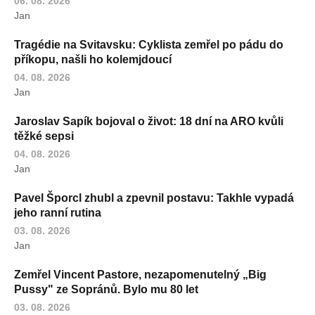
06. 08. 2026
Jan
Tragédie na Svitavsku: Cyklista zemřel po pádu do
příkopu, našli ho kolemjdoucí
04. 08. 2026
Jan
Jaroslav Sapík bojoval o život: 18 dní na ARO kvůli
těžké sepsi
04. 08. 2026
Jan
Pavel Šporcl zhubl a zpevnil postavu: Takhle vypadá
jeho ranní rutina
03. 08. 2026
Jan
Zemřel Vincent Pastore, nezapomenutelný „Big
Pussy" ze Sopránů. Bylo mu 80 let
03. 08. 2026