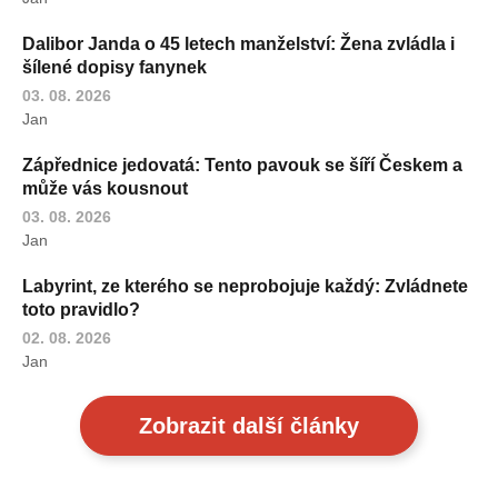
Dalibor Janda o 45 letech manželství: Žena zvládla i
šílené dopisy fanynek
03. 08. 2026
Jan
Zápřednice jedovatá: Tento pavouk se šíří Českem a
může vás kousnout
03. 08. 2026
Jan
Labyrint, ze kterého se neprobojuje každý: Zvládnete
toto pravidlo?
02. 08. 2026
Jan
Zobrazit další články