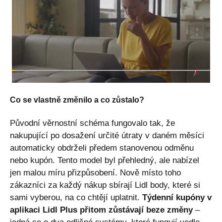
Co se vlastně změnilo a co zůstalo?
Původní věrnostní schéma fungovalo tak, že
nakupující po dosažení určité útraty v daném měsíci
automaticky obdrželi předem stanovenou odměnu
nebo kupón. Tento model byl přehledný, ale nabízel
jen malou míru přizpůsobení. Nově místo toho
zákazníci za každý nákup sbírají Lidl body, které si
sami vyberou, na co chtějí uplatnit.
Týdenní kupóny v
aplikaci Lidl Plus přitom zůstávají beze změny
–