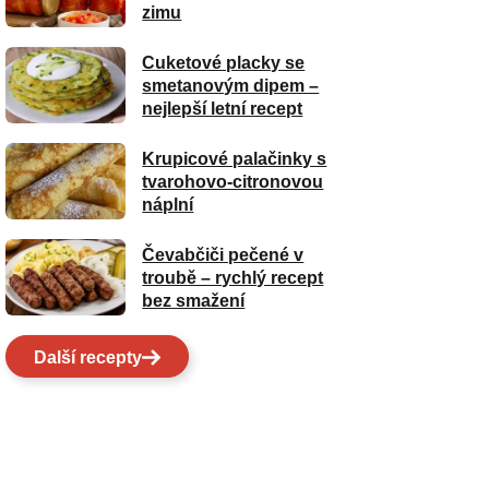
zimu
Cuketové placky se
smetanovým dipem –
nejlepší letní recept
Krupicové palačinky s
tvarohovo-citronovou
náplní
Čevabčiči pečené v
troubě – rychlý recept
bez smažení
Další recepty