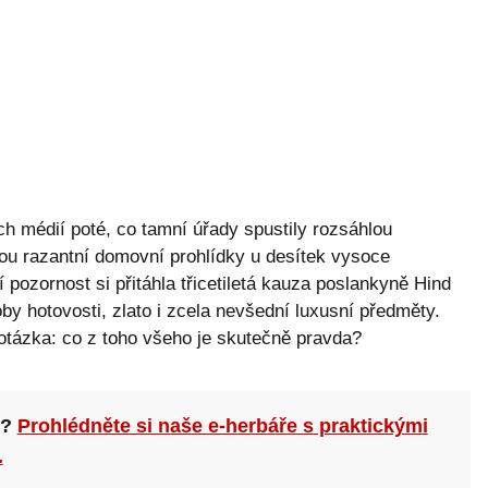
ých médií poté, co tamní úřady spustily rozsáhlou
jsou razantní domovní prohlídky u desítek vysoce
 pozornost si přitáhla třicetiletá kauza poslankyně Hind
oby hotovosti, zlato i zcela nevšední luxusní předměty.
otázka: co z toho všeho je skutečně pravda?
n?
Prohlédněte si naše e-herbáře s praktickými
.