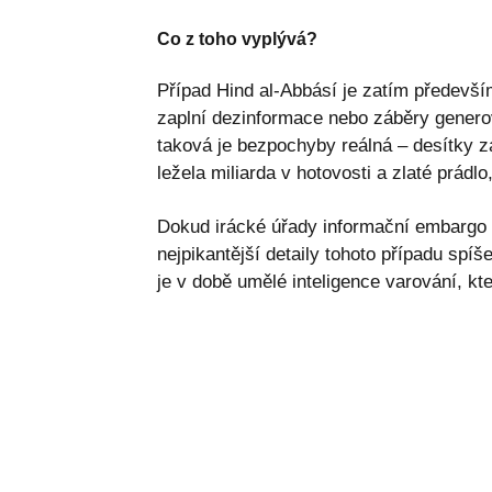
Co z toho vyplývá?
Případ Hind al-Abbásí je zatím předevš
zaplní dezinformace nebo záběry generov
taková je bezpochyby reálná – desítky z
ležela miliarda v hotovosti a zlaté prádlo,
Dokud irácké úřady informační embargo n
nejpikantější detaily tohoto případu spíš
je v době umělé inteligence varování, kt