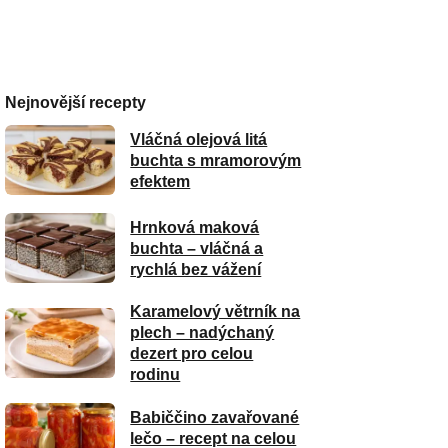
Nejnovější recepty
Vláčná olejová litá
buchta s mramorovým
efektem
Hrnková maková
buchta – vláčná a
rychlá bez vážení
Karamelový větrník na
plech – nadýchaný
dezert pro celou
rodinu
Babiččino zavařované
lečo – recept na celou