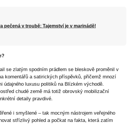
a pečená v troubě: Tajemství je v marinádě!
e?
etail se zlatým spodním prádlem se bleskově proměnil v
lna komentářů a satirických příspěvků, přičemž mnozí
mi údajného luxusu politiků na Blízkém východě.
rostřed chudé země má totiž obrovský mobilizační
nkrétní detaily pravdivé.
věřené i smyšlené – tak mocným nástrojem veřejného
hovat střízlivý pohled a počkat na fakta, která zatím