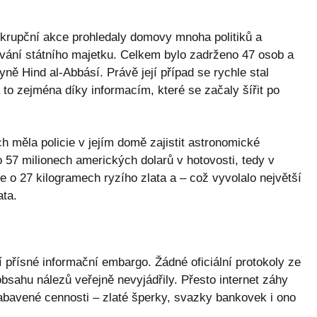
ikrupční akce prohledaly domovy mnoha politiků a
ování státního majetku. Celkem bylo zadrženo 47 osob a
kyně Hind al-Abbásí. Právě její případ se rychle stal
to zejména díky informacím, které se začaly šířit po
ch měla policie v jejím domě zajistit astronomické
 57 milionech amerických dolarů v hotovosti, tedy v
le o 27 kilogramech ryzího zlata a – což vyvolalo největší
ata.
í přísné informační embargo. Žádné oficiální protokoly ze
bsahu nálezů veřejně nevyjádřily. Přesto internet záhy
zabavené cennosti – zlaté šperky, svazky bankovek i ono