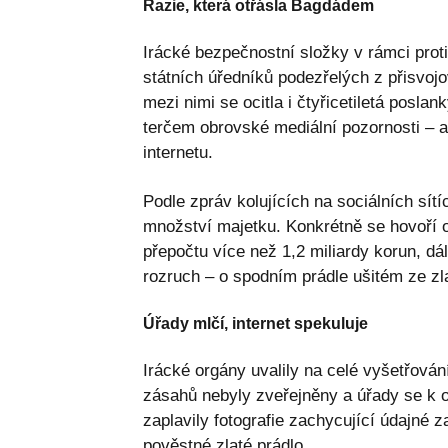
Razie, která otřásla Bagdádem
Irácké bezpečnostní složky v rámci prot
státních úředníků podezřelých z přisvoj
mezi nimi se ocitla i čtyřicetiletá poslan
terčem obrovské mediální pozornosti – a 
internetu.
Podle zpráv kolujících na sociálních sítí
množství majetku. Konkrétně se hovoří o
přepočtu více než 1,2 miliardy korun, dá
rozruch – o spodním prádle ušitém ze zl
Úřady mlčí, internet spekuluje
Irácké orgány uvalily na celé vyšetřován
zásahů nebyly zveřejněny a úřady se k o
zaplavily fotografie zachycující údajné 
pověstné zlaté prádlo.