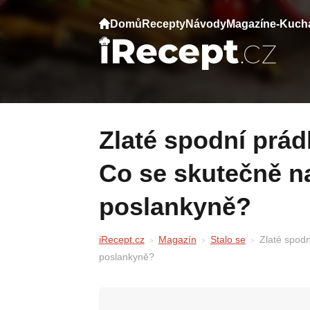
Domů
Recepty
Návody
Magazín
e-Kuch
Zlaté spodní prádlo a miliarda v hotovosti:
Co se skutečně na
poslankyně?
iRecept.cz
Magazín
Stalo se
Zlaté spodn
poslankyně?