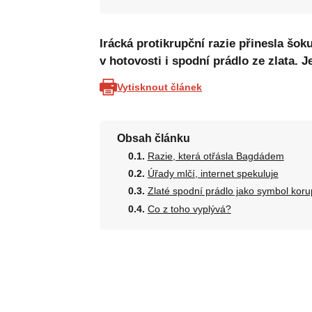
Irácká protikrupční razie přinesla šok
v hotovosti i spodní prádlo ze zlata. 
Vytisknout článek
Obsah článku
Razie, která otřásla Bagdádem
Úřady mlčí, internet spekuluje
Zlaté spodní prádlo jako symbol kor
Co z toho vyplývá?