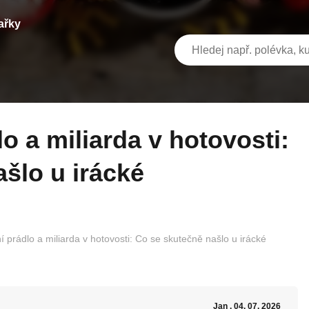
ařky
šlo u irácké
í prádlo a miliarda v hotovosti: Co se skutečně našlo u irácké
Jan
, 04. 07. 2026