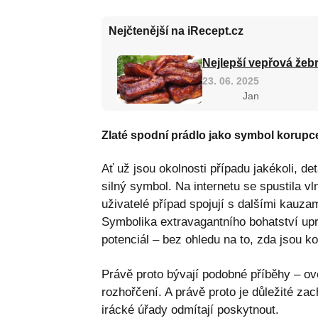
Nejčtenější na iRecept.cz
Nejlepší vepřová žebr
23. 06. 2025
Jan
Zlaté spodní prádlo jako symbol korupc
Ať už jsou okolnosti případu jakékoli, d
silný symbol. Na internetu se spustila v
uživatelé případ spojují s dalšími kauza
Symbolika extravagantního bohatství up
potenciál – bez ohledu na to, zda jsou ko
Právě proto bývají podobné příběhy – o
rozhořčení. A právě proto je důležité zac
irácké úřady odmítají poskytnout.