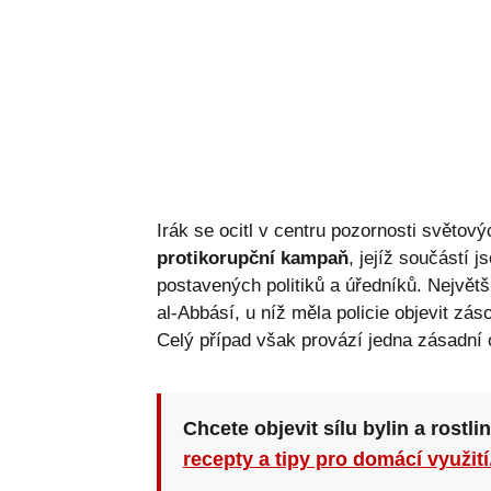
Irák se ocitl v centru pozornosti světov
protikorupční kampaň
, jejíž součástí 
postavených politiků a úředníků. Největší
al-Abbásí, u níž měla policie objevit zás
Celý případ však provází jedna zásadní 
Chcete objevit sílu bylin a rostli
recepty a tipy pro domácí využití