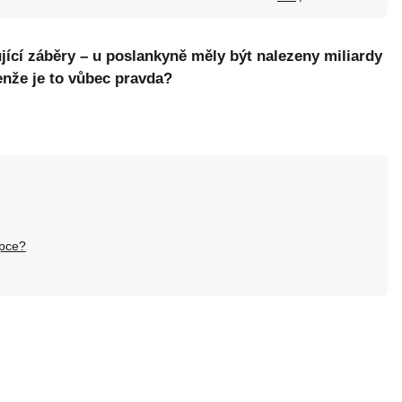
ující záběry – u poslankyně měly být nalezeny miliardy
Jenže je to vůbec pravda?
upce?