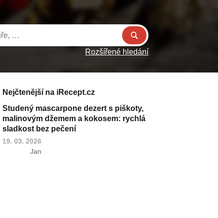
Rozšířené hledání
Nejčtenější na iRecept.cz
Studený mascarpone dezert s piškoty,
malinovým džemem a kokosem: rychlá
sladkost bez pečení
19. 03. 2026
Jan