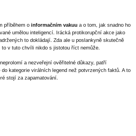
ím příběhem o
informačním vakuu
a o tom, jak snadno ho
ané umělou inteligencí. Irácká protikorupční akce jako
adržených to dokládají. Zda ale u poslankyně skutečně
 to v tuto chvíli nikdo s jistotou říct nemůže.
eprolomí a nezveřejní ověřitelné důkazy, patří
e do kategorie virálních legend než potvrzených faktů. A to
eré stojí za zapamatování.