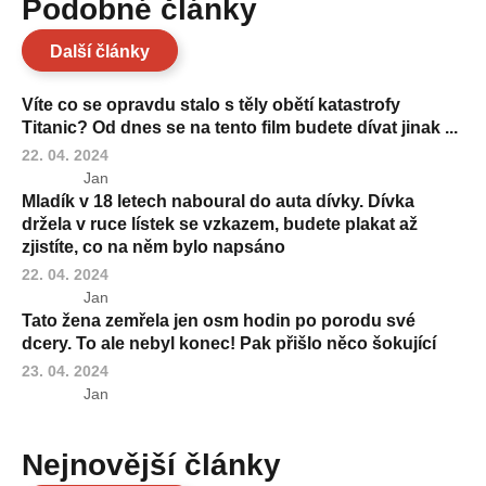
Podobné články
Další články
Víte co se opravdu stalo s těly obětí katastrofy
Titanic? Od dnes se na tento film budete dívat jinak ...
22. 04. 2024
Jan
Mladík v 18 letech naboural do auta dívky. Dívka
držela v ruce lístek se vzkazem, budete plakat až
zjistíte, co na něm bylo napsáno
22. 04. 2024
Jan
Tato žena zemřela jen osm hodin po porodu své
dcery. To ale nebyl konec! Pak přišlo něco šokující
23. 04. 2024
Jan
Nejnovější články