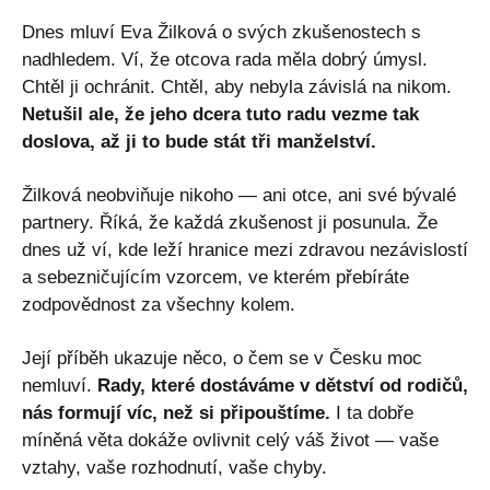
Dnes mluví Eva Žilková o svých zkušenostech s
nadhledem. Ví, že otcova rada měla dobrý úmysl.
Chtěl ji ochránit. Chtěl, aby nebyla závislá na nikom.
Netušil ale, že jeho dcera tuto radu vezme tak
doslova, až ji to bude stát tři manželství.
Žilková neobviňuje nikoho — ani otce, ani své bývalé
partnery. Říká, že každá zkušenost ji posunula. Že
dnes už ví, kde leží hranice mezi zdravou nezávislostí
a sebezničujícím vzorcem, ve kterém přebíráte
zodpovědnost za všechny kolem.
Její příběh ukazuje něco, o čem se v Česku moc
nemluví.
Rady, které dostáváme v dětství od rodičů,
nás formují víc, než si připouštíme.
I ta dobře
míněná věta dokáže ovlivnit celý váš život — vaše
vztahy, vaše rozhodnutí, vaše chyby.