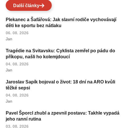
Další články
Plekanec a Šafářová: Jak slavní rodiče vychovávají
děti ke sportu bez nátlaku
06. 08. 2026
Jan
Tragédie na Svitavsku: Cyklista zemřel po pádu do
příkopu, našli ho kolemjdoucí
04. 08. 2026
Jan
Jaroslav Sapík bojoval o život: 18 dní na ARO kvůli
těžké sepsi
04. 08. 2026
Jan
Pavel Šporcl zhubl a zpevnil postavu: Takhle vypadá
jeho ranní rutina
03. 08. 2026