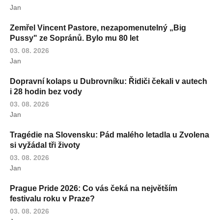
Jan
Zemřel Vincent Pastore, nezapomenutelný „Big
Pussy" ze Sopránů. Bylo mu 80 let
03. 08. 2026
Jan
Dopravní kolaps u Dubrovníku: Řidiči čekali v autech
i 28 hodin bez vody
03. 08. 2026
Jan
Tragédie na Slovensku: Pád malého letadla u Zvolena
si vyžádal tři životy
03. 08. 2026
Jan
Prague Pride 2026: Co vás čeká na největším
festivalu roku v Praze?
03. 08. 2026