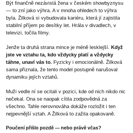
Být finančně nezávislá žena v českém showbyznysu
— to zní jako výhra. A v mnoha ohledech to výhra
byla. Žilková si vybudovala kariéru, která jí zajistila
stabilní příjem po desítky let. Hrála v divadlech, v
televizi, točila filmy.
Jenže ta druhá strana mince je méně lesklejší.
Když
jste ve vztahu ta, kdo vždycky platí a vždycky
táhne, unaví vás to.
Fyzicky i emocionálně. Žilková
sama přiznala, že tento model postupně narušoval
dynamiku jejích vztahů.
Muži vedle ní se ocitali v pozici, kde od nich nikdo nic
nečekal. Ona se naopak cítila zodpovědná za
všechno. Tahle nerovnováha dokáže rozložit i ten
nejpevnější vztah. A Žilková to zažila opakovaně.
Poučení přišlo pozdě — nebo právě včas?