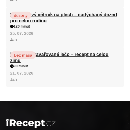
Karamelový větrník na plech – nadýchaný dezert
dezerty
pro celou rodinu
120 minut
25. 07. 2026
Jan
Babiččino zavařované lečo – recept na celou
Bez masa
zimu
90 minut
21. 07. 2026
Jan