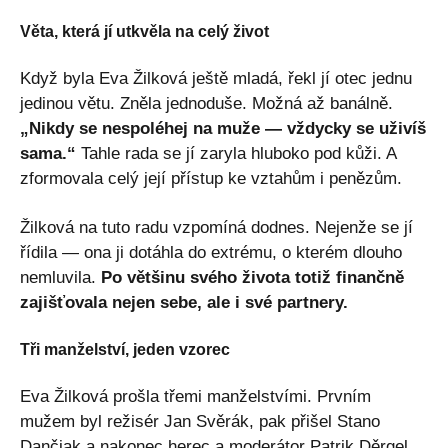
Věta, která jí utkvěla na celý život
Když byla Eva Žilková ještě mladá, řekl jí otec jednu
jedinou větu. Zněla jednoduše. Možná až banálně.
„Nikdy se nespoléhej na muže — vždycky se uživíš
sama.“
Tahle rada se jí zaryla hluboko pod kůži. A
zformovala celý její přístup ke vztahům i penězům.
Žilková na tuto radu vzpomíná dodnes. Nejenže se jí
řídila — ona ji dotáhla do extrému, o kterém dlouho
nemluvila.
Po většinu svého života totiž finančně
zajišťovala nejen sebe, ale i své partnery.
Tři manželství, jeden vzorec
Eva Žilková prošla třemi manželstvími. Prvním
mužem byl režisér Jan Svěrák, pak přišel Stano
Dančiak a nakonec herec a moderátor Patrik Děrgel.