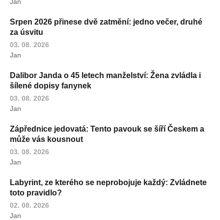
Jan
Srpen 2026 přinese dvě zatmění: jedno večer, druhé
za úsvitu
03. 08. 2026
Jan
Dalibor Janda o 45 letech manželství: Žena zvládla i
šílené dopisy fanynek
03. 08. 2026
Jan
Zápřednice jedovatá: Tento pavouk se šíří Českem a
může vás kousnout
03. 08. 2026
Jan
Labyrint, ze kterého se neprobojuje každý: Zvládnete
toto pravidlo?
02. 08. 2026
Jan