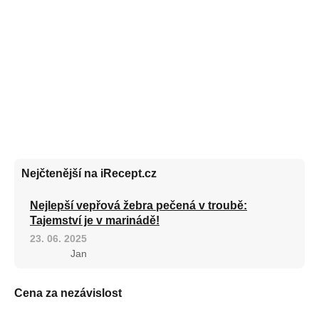
Nejčtenější na iRecept.cz
Nejlepší vepřová žebra pečená v troubě:
Tajemství je v marinádě!
23. 06. 2025
Jan
Cena za nezávislost