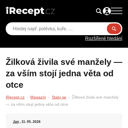
Rozšířené hledání
Žilková živila své manžely —
za vším stojí jedna věta od
otce
iRecept.cz
Magazín
Stalo se
Žilková živila své manžely
— za vším stojí jedna věta od otce
Jan
, 11. 05. 2026