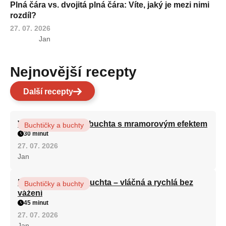
Plná čára vs. dvojitá plná čára: Víte, jaký je mezi nimi
rozdíl?
27. 07. 2026
Jan
Nejnovější recepty
Další recepty
Vláčná olejová litá buchta s mramorovým efektem
Buchtičky a buchty
30 minut
27. 07. 2026
Jan
Hrnková maková buchta – vláčná a rychlá bez
Buchtičky a buchty
vážení
45 minut
27. 07. 2026
Jan