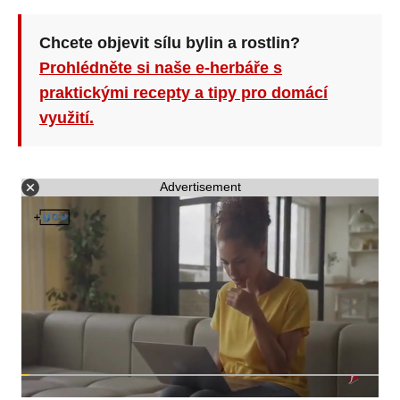
Chcete objevit sílu bylin a rostlin?
Prohlédněte si naše e-herbáře s
praktickými recepty a tipy pro domácí
využití.
Advertisement