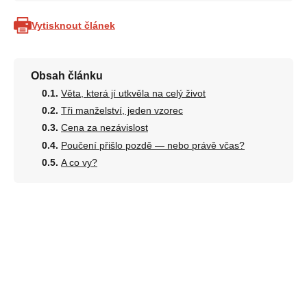
Vytisknout článek
Obsah článku
Věta, která jí utkvěla na celý život
Tři manželství, jeden vzorec
Cena za nezávislost
Poučení přišlo pozdě — nebo právě včas?
A co vy?