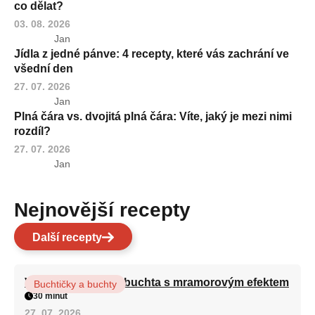
co dělat?
03. 08. 2026
Jan
Jídla z jedné pánve: 4 recepty, které vás zachrání ve
všední den
27. 07. 2026
Jan
Plná čára vs. dvojitá plná čára: Víte, jaký je mezi nimi
rozdíl?
27. 07. 2026
Jan
Nejnovější recepty
Další recepty
Vláčná olejová litá buchta s mramorovým efektem
Buchtičky a buchty
30 minut
27. 07. 2026