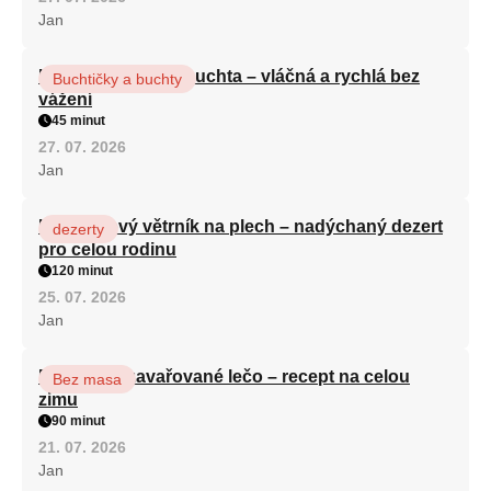
Jan
Hrnková maková buchta – vláčná a rychlá bez
Buchtičky a buchty
vážení
45 minut
27. 07. 2026
Jan
Karamelový větrník na plech – nadýchaný dezert
dezerty
pro celou rodinu
120 minut
25. 07. 2026
Jan
Babiččino zavařované lečo – recept na celou
Bez masa
zimu
90 minut
21. 07. 2026
Jan