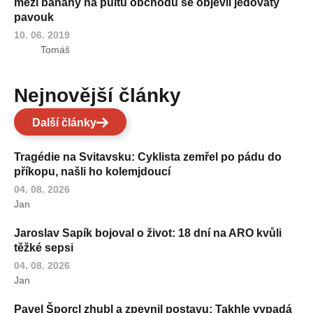
mezi banány na pultu obchodu se objevil jedovatý
pavouk
10. 06. 2019
Tomáš
Nejnovější články
Další články
Tragédie na Svitavsku: Cyklista zemřel po pádu do
příkopu, našli ho kolemjdoucí
04. 08. 2026
Jan
Jaroslav Sapík bojoval o život: 18 dní na ARO kvůli
těžké sepsi
04. 08. 2026
Jan
Pavel Šporcl zhubl a zpevnil postavu: Takhle vypadá