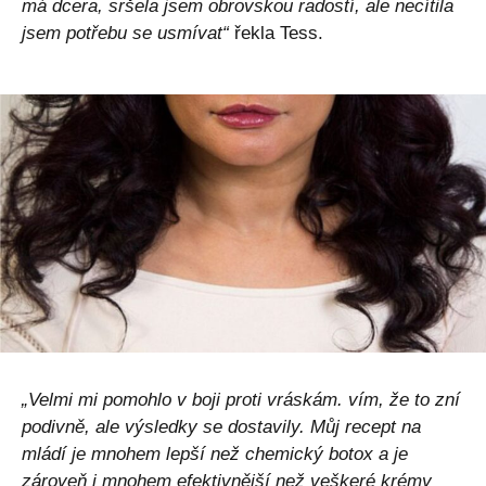
má dcera, sršela jsem obrovskou radostí, ale necítila
jsem potřebu se usmívat“
řekla Tess.
„Velmi mi pomohlo v boji proti vráskám. vím, že to zní
podivně, ale výsledky se dostavily. Můj recept na
mládí je mnohem lepší než chemický botox a je
zároveň i mnohem efektivnější než veškeré krémy