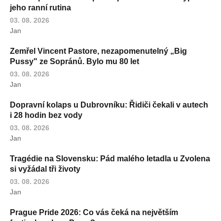
jeho ranní rutina
03. 08. 2026
Jan
Zemřel Vincent Pastore, nezapomenutelný „Big
Pussy" ze Sopránů. Bylo mu 80 let
03. 08. 2026
Jan
Dopravní kolaps u Dubrovníku: Řidiči čekali v autech
i 28 hodin bez vody
03. 08. 2026
Jan
Tragédie na Slovensku: Pád malého letadla u Zvolena
si vyžádal tři životy
03. 08. 2026
Jan
Prague Pride 2026: Co vás čeká na největším