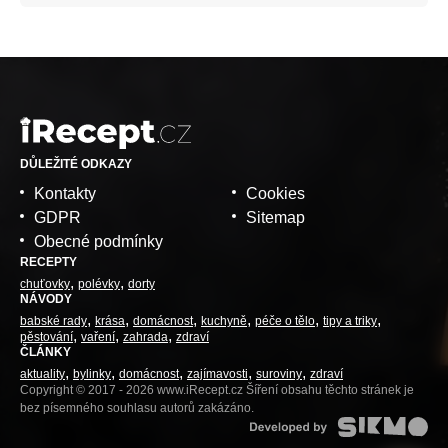
DŮLEŽITÉ ODKAZY
Kontakty
Cookies
GDPR
Sitemap
Obecné podmínky
RECEPTY
chuťovky
polévky
dorty
NÁVODY
babské rady
krása
domácnost
kuchyně
péče o tělo
tipy a triky
pěstování
vaření
zahrada
zdraví
ČLÁNKY
aktuality
bylinky
domácnost
zajímavosti
suroviny
zdraví
Copyright © 2017 - 2026 www.iRecept.cz Šíření obsahu těchto stránek je
bez písemného souhlasu autorů zakázáno.