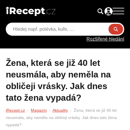
Rozšířené hledání
Žena, která se již 40 let
neusmála, aby neměla na
obličeji vrásky. Jak dnes
tato žena vypadá?
iRecept.cz
Magazín
Aktuality
Žena, která se již 40 let
neusmála, aby neměla na obličeji vrásky. Jak dnes tato žena
vypadá?