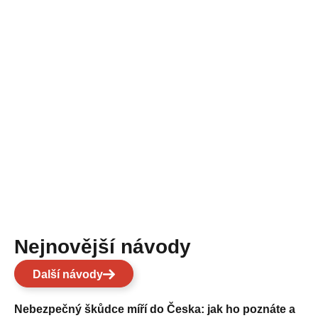
Nejnovější návody
Další návody
Nebezpečný škůdce míří do Česka: jak ho poznáte a