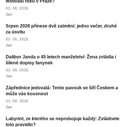
festivalu roku v Praze?
03. 08. 2026
Jan
Srpen 2026 přinese dvě zatmění: jedno večer, druhé
za úsvitu
03. 08. 2026
Jan
Dalibor Janda o 45 letech manželství: Žena zvládla i
šílené dopisy fanynek
03. 08. 2026
Jan
Zápřednice jedovatá: Tento pavouk se šíří Českem a
může vás kousnout
03. 08. 2026
Jan
Labyrint, ze kterého se neprobojuje každý: Zvládnete
toto pravidlo?