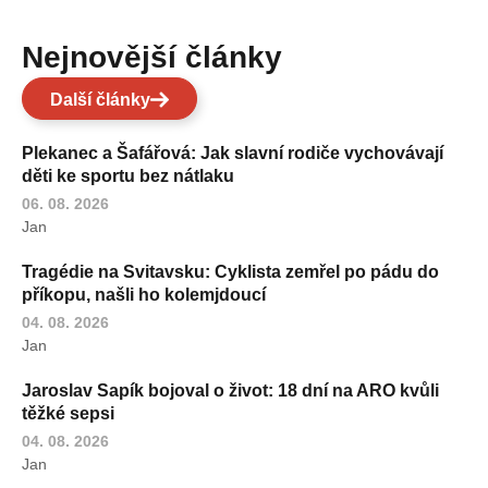
Nejnovější články
Další články
Plekanec a Šafářová: Jak slavní rodiče vychovávají
děti ke sportu bez nátlaku
06. 08. 2026
Jan
Tragédie na Svitavsku: Cyklista zemřel po pádu do
příkopu, našli ho kolemjdoucí
04. 08. 2026
Jan
Jaroslav Sapík bojoval o život: 18 dní na ARO kvůli
těžké sepsi
04. 08. 2026
Jan