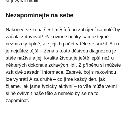
si ji vynachválit.
Nezapomínejte na sebe
Nakonec se žena šest měsíců po zahájení samoléčby
začala zotavovat! Rakovinné buňky samozřejmě
nezmizely úplně, ale jejich počet v těle se snížil. A co
je nejdůležitější – žena s touto děsivou diagnózou je
stále naživu a její kvalita života je ještě lepší než u
některých dokonale zdravých lidí. Z příběhu si můžete
vzít dvě zásadní informace. Zaprvé, boj s rakovinou
lze vyhrát! A za druhé – co jíme každý den, jak
žijeme, jak jsme fyzicky aktivní – to vše může velmi
silně ovlivnit naše tělo a nemělo by se na to
zapomínat.