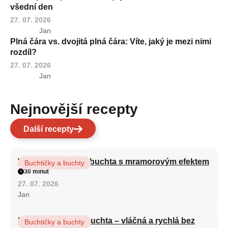
všední den
27. 07. 2026
Jan
Plná čára vs. dvojitá plná čára: Víte, jaký je mezi nimi
rozdíl?
27. 07. 2026
Jan
Nejnovější recepty
Další recepty
Vláčná olejová litá buchta s mramorovým efektem
Buchtičky a buchty
30 minut
27. 07. 2026
Jan
Hrnková maková buchta – vláčná a rychlá bez
Buchtičky a buchty