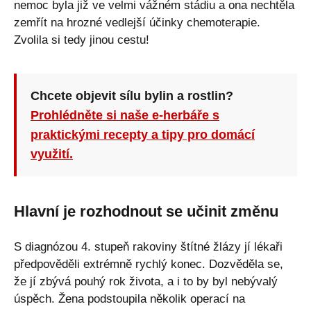
nemoc byla již ve velmi vážném stádiu a ona nechtěla
zemřít na hrozné vedlejší účinky chemoterapie.
Zvolila si tedy jinou cestu!
Chcete objevit sílu bylin a rostlin?
Prohlédněte si naše e-herbáře s
praktickými recepty a tipy pro domácí
využití.
Hlavní je rozhodnout se učinit změnu
S diagnózou 4. stupeň rakoviny štítné žlázy jí lékaři
předpověděli extrémně rychlý konec. Dozvěděla se,
že jí zbývá pouhý rok života, a i to by byl nebývalý
úspěch. Žena podstoupila několik operací na