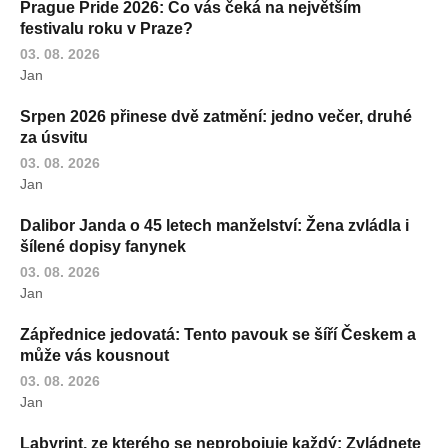
Prague Pride 2026: Co vás čeká na největším
festivalu roku v Praze?
03. 08. 2026
Jan
Srpen 2026 přinese dvě zatmění: jedno večer, druhé
za úsvitu
03. 08. 2026
Jan
Dalibor Janda o 45 letech manželství: Žena zvládla i
šílené dopisy fanynek
03. 08. 2026
Jan
Zápřednice jedovatá: Tento pavouk se šíří Českem a
může vás kousnout
03. 08. 2026
Jan
Labyrint, ze kterého se neprobojuje každý: Zvládnete