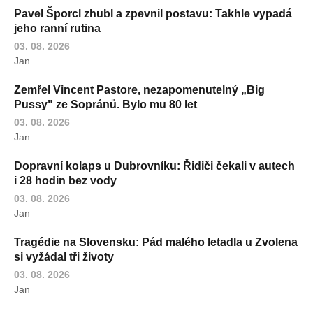
Pavel Šporcl zhubl a zpevnil postavu: Takhle vypadá
jeho ranní rutina
03. 08. 2026
Jan
Zemřel Vincent Pastore, nezapomenutelný „Big
Pussy" ze Sopránů. Bylo mu 80 let
03. 08. 2026
Jan
Dopravní kolaps u Dubrovníku: Řidiči čekali v autech
i 28 hodin bez vody
03. 08. 2026
Jan
Tragédie na Slovensku: Pád malého letadla u Zvolena
si vyžádal tři životy
03. 08. 2026
Jan