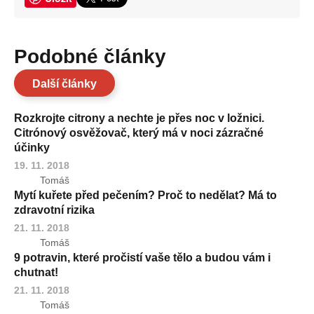
Podobné články
Další články
Rozkrojte citrony a nechte je přes noc v ložnici.
Citrónový osvěžovač, který má v noci zázračné
účinky
19. 11. 2018
Tomáš
Mytí kuřete před pečením? Proč to nedělat? Má to
zdravotní rizika
21. 11. 2018
Tomáš
9 potravin, které pročistí vaše tělo a budou vám i
chutnat!
21. 11. 2018
Tomáš