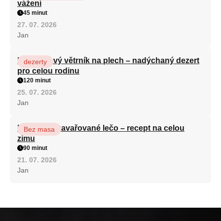
vážení
45 minut
27. 07. 2026
Jan
Karamelový větrník na plech – nadýchaný dezert
dezerty
pro celou rodinu
120 minut
25. 07. 2026
Jan
Babiččino zavařované lečo – recept na celou
Bez masa
zimu
90 minut
21. 07. 2026
Jan