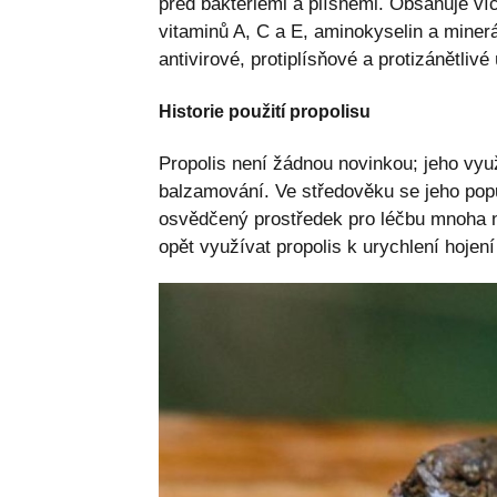
před bakteriemi a plísněmi. Obsahuje ví
vitaminů A, C a E, aminokyselin a minerál
antivirové, protiplísňové a protizánětlivé
Historie použití propolisu
Propolis není žádnou novinkou; jeho vyu
balzamování. Ve středověku se jeho popula
osvědčený prostředek pro léčbu mnoha n
opět využívat propolis k urychlení hojení