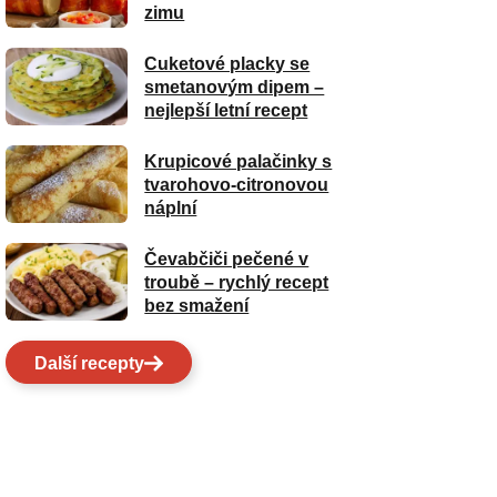
zimu
Cuketové placky se
smetanovým dipem –
nejlepší letní recept
Krupicové palačinky s
tvarohovo-citronovou
náplní
Čevabčiči pečené v
troubě – rychlý recept
bez smažení
Další recepty