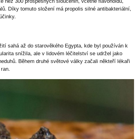
ce než 300 prospěšných sloučenin, včetně flavonoidů,
ů. Díky tomuto složení má propolis silné antibakteriální,
 účinky.
žití sahá až do starověkého Egypta, kde byl používán k
rita snížila, ale v lidovém léčitelství se udržel jako
eduhů. Během druhé světové války začali někteří lékaři
 ran.