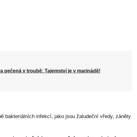
a pečená v troubě: Tajemství je v marinádě!
 bakteriálních infekcí, jako jsou žaludeční vředy, záněty