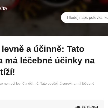
ařky
a má léčebné účinky na
íží!
se nemocí levně a účinně: Tato obyčejná surovina má léčebné
Jan
, 04. 11. 2024