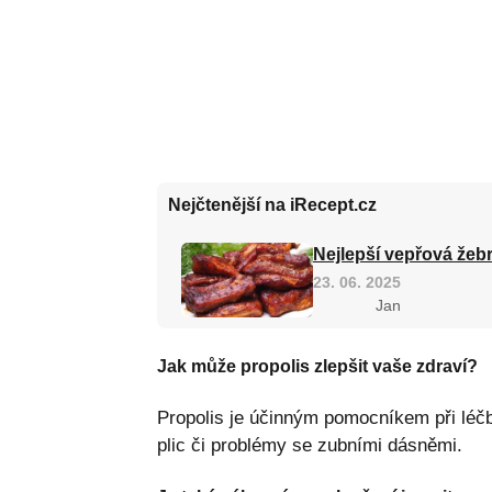
Nejčtenější na iRecept.cz
Nejlepší vepřová žebr
23. 06. 2025
Jan
Jak může propolis zlepšit vaše zdraví?
Propolis je účinným pomocníkem při léčbě
plic či problémy se zubními dásněmi.