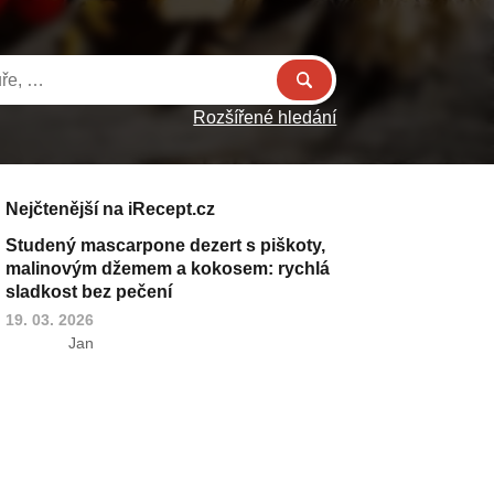
Rozšířené hledání
Nejčtenější na iRecept.cz
Studený mascarpone dezert s piškoty,
malinovým džemem a kokosem: rychlá
sladkost bez pečení
19. 03. 2026
Jan