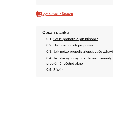
Vytisknout článek
Obsah článku
Co je propolis a jak působí?
Historie použití propolisu
Jak může propolis zlepšit vaše zdrav
Je také výborný pro zlepšení imunity
problémů, včetně akné
Závěr