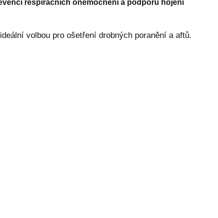
prevenci respiračních onemocnění a podporu hojení
deální volbou pro ošetření drobných poranění a aftů.