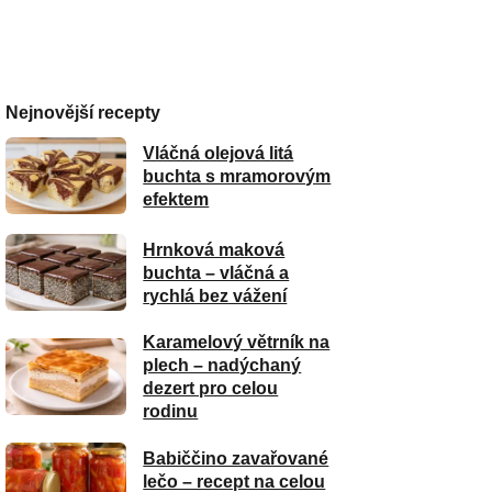
Nejnovější recepty
Vláčná olejová litá
buchta s mramorovým
efektem
Hrnková maková
buchta – vláčná a
rychlá bez vážení
Karamelový větrník na
plech – nadýchaný
dezert pro celou
rodinu
Babiččino zavařované
lečo – recept na celou