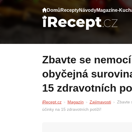
Domů
Recepty
Návody
Magazín
e-Kuch
Zbavte se nemocí levně a účinně: Tato
obyčejná surovin
15 zdravotních pot
iRecept.cz
Magazín
Zajímavosti
Zbavte 
účinky na 15 zdravotních potíží!