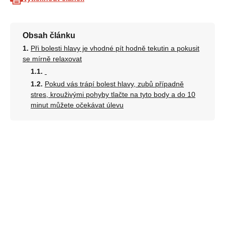
Obsah článku
Při bolesti hlavy je vhodné pít hodně tekutin a pokusit
se mírně relaxovat
Pokud vás trápí bolest hlavy, zubů případně
stres, krouživými pohyby tlačte na tyto body a do 10
minut můžete očekávat úlevu