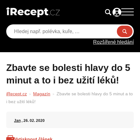
Rozšířené hledání
Zbavte se bolesti hlavy do 5
minut a to i bez užití léků!
iRecept.cz
Magazín
Zbavte se bolesti hlavy do 5 minut a to
i bez užití léků!
Jan
, 26. 02. 2020
Vytisknout článek