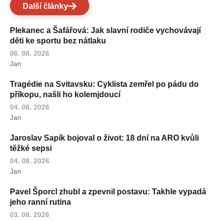
Další články
Plekanec a Šafářová: Jak slavní rodiče vychovávají
děti ke sportu bez nátlaku
06. 08. 2026
Jan
Tragédie na Svitavsku: Cyklista zemřel po pádu do
příkopu, našli ho kolemjdoucí
04. 08. 2026
Jan
Jaroslav Sapík bojoval o život: 18 dní na ARO kvůli
těžké sepsi
04. 08. 2026
Jan
Pavel Šporcl zhubl a zpevnil postavu: Takhle vypadá
jeho ranní rutina
03. 08. 2026