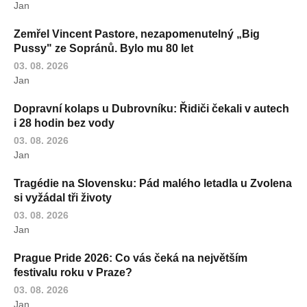
Jan
Zemřel Vincent Pastore, nezapomenutelný „Big
Pussy" ze Sopránů. Bylo mu 80 let
03. 08. 2026
Jan
Dopravní kolaps u Dubrovníku: Řidiči čekali v autech
i 28 hodin bez vody
03. 08. 2026
Jan
Tragédie na Slovensku: Pád malého letadla u Zvolena
si vyžádal tři životy
03. 08. 2026
Jan
Prague Pride 2026: Co vás čeká na největším
festivalu roku v Praze?
03. 08. 2026
Jan