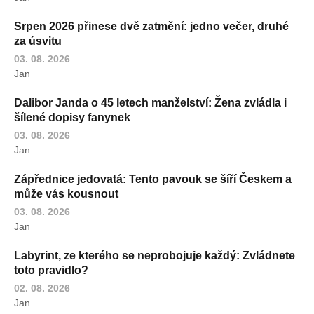
Srpen 2026 přinese dvě zatmění: jedno večer, druhé
za úsvitu
03. 08. 2026
Jan
Dalibor Janda o 45 letech manželství: Žena zvládla i
šílené dopisy fanynek
03. 08. 2026
Jan
Zápřednice jedovatá: Tento pavouk se šíří Českem a
může vás kousnout
03. 08. 2026
Jan
Labyrint, ze kterého se neprobojuje každý: Zvládnete
toto pravidlo?
02. 08. 2026
Jan