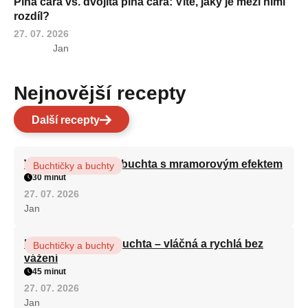
Plná čára vs. dvojitá plná čára: Víte, jaký je mezi nimi
rozdíl?
27. 07. 2026
Jan
Nejnovější recepty
Další recepty
Vláčná olejová litá buchta s mramorovým efektem
Buchtičky a buchty
30 minut
27. 07. 2026
Jan
Hrnková maková buchta – vláčná a rychlá bez
Buchtičky a buchty
vážení
45 minut
27. 07. 2026
Jan