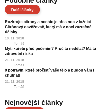
Podobné články
Další články
Rozkrojte citrony a nechte je přes noc v ložnici.
Citrónový osvěžovač, který má v noci zázračné
účinky
19. 11. 2018
Tomáš
Mytí kuřete před pečením? Proč to nedělat? Má to
zdravotní rizika
21. 11. 2018
Tomáš
9 potravin, které pročistí vaše tělo a budou vám i
chutnat!
21. 11. 2018
Tomáš
Nejnovější články