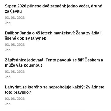
Srpen 2026 přinese dvě zatmění: jedno večer, druhé
za úsvitu
03. 08. 2026
Jan
Dalibor Janda o 45 letech manželství: Žena zvládla i
šílené dopisy fanynek
03. 08. 2026
Jan
Zápřednice jedovatá: Tento pavouk se šíří Českem a
může vás kousnout
03. 08. 2026
Jan
Labyrint, ze kterého se neprobojuje každý: Zvládnete
toto pravidlo?
02. 08. 2026
Jan