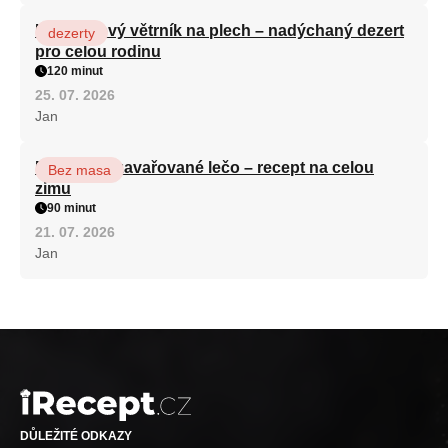
Karamelový větrník na plech – nadýchaný dezert
dezerty
pro celou rodinu
120 minut
25. 07. 2026
Jan
Babiččino zavařované lečo – recept na celou
Bez masa
zimu
90 minut
21. 07. 2026
Jan
DŮLEŽITÉ ODKAZY