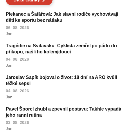
Plekanec a Šafářová: Jak slavní rodiče vychovávají
děti ke sportu bez nátlaku
06. 08. 2026
Jan
Tragédie na Svitavsku: Cyklista zemřel po pádu do
příkopu, našli ho kolemjdoucí
04. 08. 2026
Jan
Jaroslav Sapík bojoval o život: 18 dní na ARO kvůli
těžké sepsi
04. 08. 2026
Jan
Pavel Šporcl zhubl a zpevnil postavu: Takhle vypadá
jeho ranní rutina
03. 08. 2026
Jan