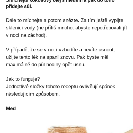
Smíchejte kokosový olej s medem a pak do toho
přidejte sůl.
Dále to míchejte a potom snězte. Za tím ještě vypijte
sklenici vody (ne příliš mnoho, abyste nepotřebovali jít
v noci na záchod).
V případě, že se v noci vzbudíte a nevíte usnout,
užijte tento lék na spaní znovu. Pak byste měli
maximálně do půl hodiny opět usnu.
Jak to funguje?
Jednotlivé složky tohoto receptu ovlivňují spánek
následujícím způsobem.
Med