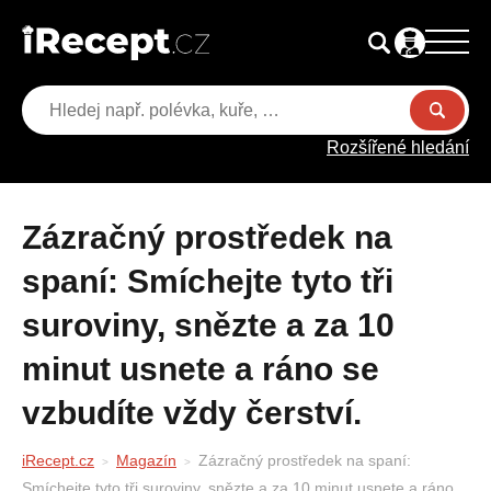
Rozšířené hledání
Zázračný prostředek na
spaní: Smíchejte tyto tři
suroviny, snězte a za 10
minut usnete a ráno se
vzbudíte vždy čerství.
iRecept.cz
Magazín
Zázračný prostředek na spaní:
Smíchejte tyto tři suroviny, snězte a za 10 minut usnete a ráno