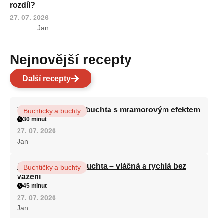
rozdíl?
27. 07. 2026
Jan
Nejnovější recepty
Další recepty
Vláčná olejová litá buchta s mramorovým efektem
Buchtičky a buchty
30 minut
27. 07. 2026
Jan
Hrnková maková buchta – vláčná a rychlá bez
Buchtičky a buchty
vážení
45 minut
27. 07. 2026
Jan