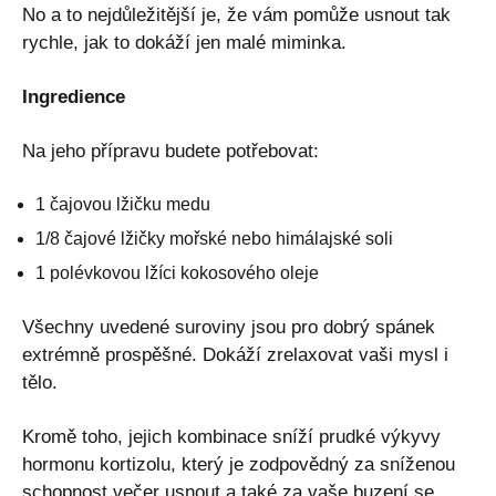
No a to nejdůležitější je, že vám pomůže usnout tak
rychle, jak to dokáží jen malé miminka.
Ingredience
Na jeho přípravu budete potřebovat:
1 čajovou lžičku medu
1/8 čajové lžičky mořské nebo himálajské soli
1 polévkovou lžíci kokosového oleje
Všechny uvedené suroviny jsou pro dobrý spánek
extrémně prospěšné. Dokáží zrelaxovat vaši mysl i
tělo.
Kromě toho, jejich kombinace sníží prudké výkyvy
hormonu kortizolu, který je zodpovědný za sníženou
schopnost večer usnout a také za vaše buzení se