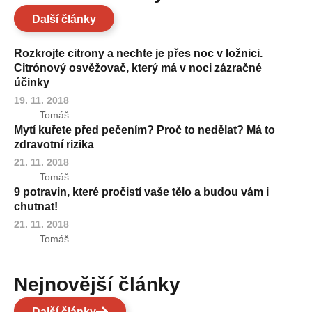
Další články
Rozkrojte citrony a nechte je přes noc v ložnici.
Citrónový osvěžovač, který má v noci zázračné
účinky
19. 11. 2018
Tomáš
Mytí kuřete před pečením? Proč to nedělat? Má to
zdravotní rizika
21. 11. 2018
Tomáš
9 potravin, které pročistí vaše tělo a budou vám i
chutnat!
21. 11. 2018
Tomáš
Nejnovější články
Další články