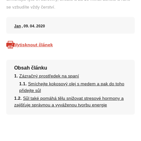
se vzbudíte vždy čerství.
Jan
, 09. 04. 2020
Vytisknout článek
Obsah článku
Zázračný prostředek na spaní
Smíchejte kokosový olej s medem a pak do toho
přidejte sůl
Sůl také pomáhá tělu snižovat stresové hormony a
zajišťuje správnou a vyváženou tvorbu energie