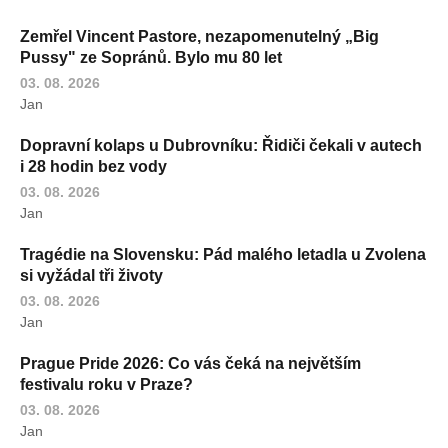
Zemřel Vincent Pastore, nezapomenutelný „Big
Pussy" ze Sopránů. Bylo mu 80 let
03. 08. 2026
Jan
Dopravní kolaps u Dubrovníku: Řidiči čekali v autech
i 28 hodin bez vody
03. 08. 2026
Jan
Tragédie na Slovensku: Pád malého letadla u Zvolena
si vyžádal tři životy
03. 08. 2026
Jan
Prague Pride 2026: Co vás čeká na největším
festivalu roku v Praze?
03. 08. 2026
Jan