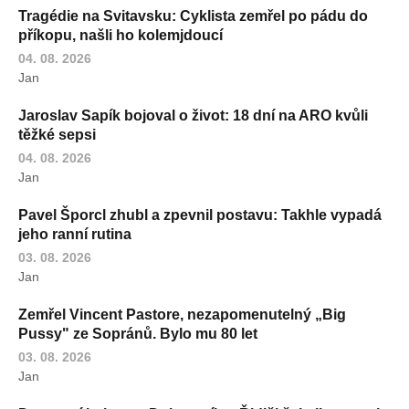
Tragédie na Svitavsku: Cyklista zemřel po pádu do
příkopu, našli ho kolemjdoucí
04. 08. 2026
Jan
Jaroslav Sapík bojoval o život: 18 dní na ARO kvůli
těžké sepsi
04. 08. 2026
Jan
Pavel Šporcl zhubl a zpevnil postavu: Takhle vypadá
jeho ranní rutina
03. 08. 2026
Jan
Zemřel Vincent Pastore, nezapomenutelný „Big
Pussy" ze Sopránů. Bylo mu 80 let
03. 08. 2026
Jan