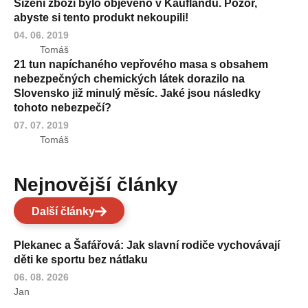
Šizení zboží bylo objeveno v Kauflandu. Pozor,
abyste si tento produkt nekoupili!
04. 06. 2019
Tomáš
21 tun napíchaného vepřového masa s obsahem
nebezpečných chemických látek dorazilo na
Slovensko již minulý měsíc. Jaké jsou následky
tohoto nebezpečí?
07. 07. 2019
Tomáš
Nejnovější články
Další články
Plekanec a Šafářová: Jak slavní rodiče vychovávají
děti ke sportu bez nátlaku
06. 08. 2026
Jan