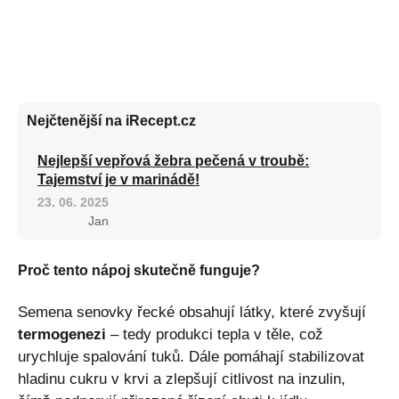
Nejčtenější na iRecept.cz
Nejlepší vepřová žebra pečená v troubě:
Tajemství je v marinádě!
23. 06. 2025
Jan
Proč tento nápoj skutečně funguje?
Semena senovky řecké obsahují látky, které zvyšují
termogenezi
– tedy produkci tepla v těle, což
urychluje spalování tuků. Dále pomáhají stabilizovat
hladinu cukru v krvi a zlepšují citlivost na inzulin,