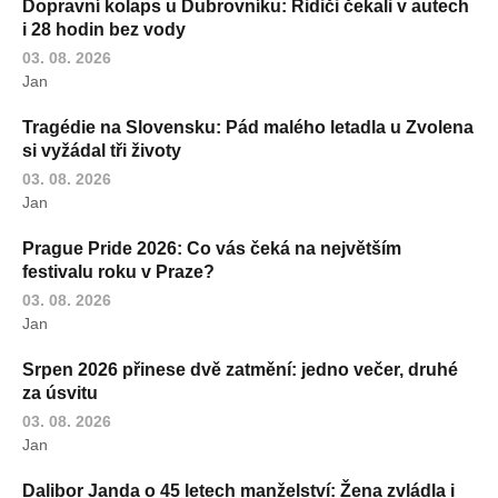
Dopravní kolaps u Dubrovníku: Řidiči čekali v autech
i 28 hodin bez vody
03. 08. 2026
Jan
Tragédie na Slovensku: Pád malého letadla u Zvolena
si vyžádal tři životy
03. 08. 2026
Jan
Prague Pride 2026: Co vás čeká na největším
festivalu roku v Praze?
03. 08. 2026
Jan
Srpen 2026 přinese dvě zatmění: jedno večer, druhé
za úsvitu
03. 08. 2026
Jan
Dalibor Janda o 45 letech manželství: Žena zvládla i