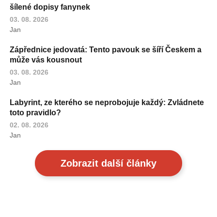
šílené dopisy fanynek
03. 08. 2026
Jan
Zápřednice jedovatá: Tento pavouk se šíří Českem a
může vás kousnout
03. 08. 2026
Jan
Labyrint, ze kterého se neprobojuje každý: Zvládnete
toto pravidlo?
02. 08. 2026
Jan
Zobrazit další články