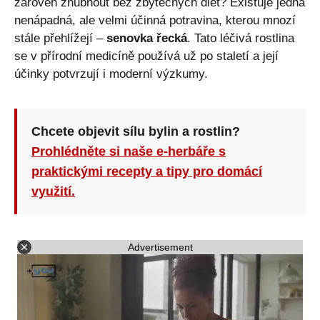
zároveň zhubnout bez zbytečných diet? Existuje jedna
nenápadná, ale velmi účinná potravina, kterou mnozí
stále přehlížejí –
senovka řecká
. Tato léčivá rostlina
se v přírodní medicíně používá už po staletí a její
účinky potvrzují i moderní výzkumy.
Chcete objevit sílu bylin a rostlin?
Prohlédněte si naše e-herbáře s
praktickými recepty a tipy pro domácí
využití.
Advertisement