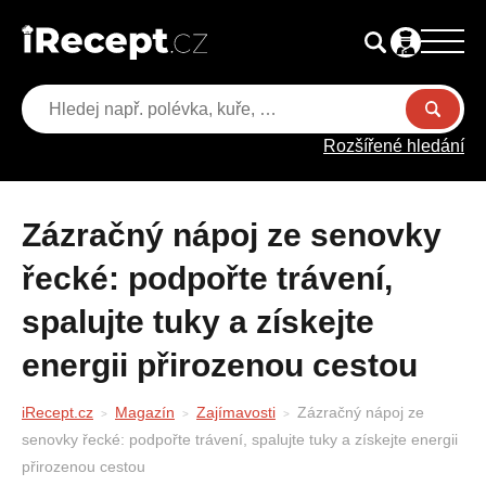
Rozšířené hledání
Zázračný nápoj ze senovky
řecké: podpořte trávení,
spalujte tuky a získejte
energii přirozenou cestou
iRecept.cz
Magazín
Zajímavosti
Zázračný nápoj ze
senovky řecké: podpořte trávení, spalujte tuky a získejte energii
přirozenou cestou