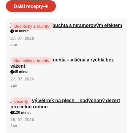
Další recepty
Vláčná olejová litá buchta s mramorovým efektem
Buchtičky a buchty
30 minut
27. 07. 2026
Jan
Hrnková maková buchta – vláčná a rychlá bez
Buchtičky a buchty
vážení
45 minut
27. 07. 2026
Jan
Karamelový větrník na plech – nadýchaný dezert
dezerty
pro celou rodinu
120 minut
25. 07. 2026
Jan