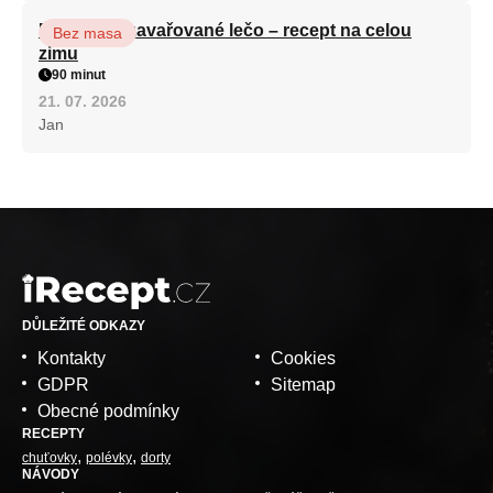
Babiččino zavařované lečo – recept na celou
Bez masa
zimu
90 minut
21. 07. 2026
Jan
DŮLEŽITÉ ODKAZY
Kontakty
Cookies
GDPR
Sitemap
Obecné podmínky
RECEPTY
chuťovky
polévky
dorty
NÁVODY