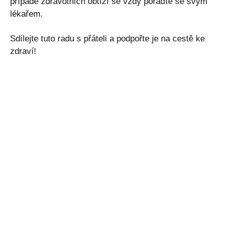
případě zdravotních obtíží se vždy poraďte se svým
lékařem.
Sdílejte tuto radu s přáteli a podpořte je na cestě ke
zdraví!