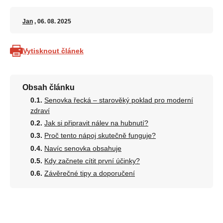
Jan
, 06. 08. 2025
Vytisknout článek
Obsah článku
Senovka řecká – starověký poklad pro moderní
zdraví
Jak si připravit nálev na hubnutí?
Proč tento nápoj skutečně funguje?
Navíc senovka obsahuje
Kdy začnete cítit první účinky?
Závěrečné tipy a doporučení