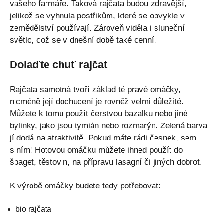
vašeho farmáře. Taková rajčata budou zdravější,
jelikož se vyhnula postřikům, které se obvykle v
zemědělství používají. Zároveň viděla i sluneční
světlo, což se v dnešní době také cenní.
Dolaďte chuť rajčat
Rajčata samotná tvoří základ té pravé omáčky,
nicméně její dochucení je rovněž velmi důležité.
Můžete k tomu použít čerstvou bazalku nebo jiné
bylinky, jako jsou tymián nebo rozmarýn. Zelená barva
jí dodá na atraktivitě. Pokud máte rádi česnek, sem
s ním! Hotovou omáčku můžete ihned použít do
špaget, těstovin, na přípravu lasagní či jiných dobrot.
K výrobě omáčky budete tedy potřebovat:
bio rajčata