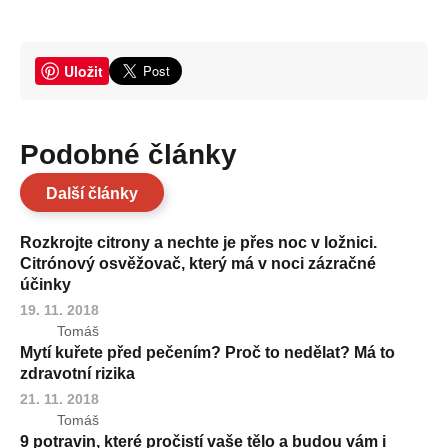
Uložit
Podobné články
Další články
Rozkrojte citrony a nechte je přes noc v ložnici.
Citrónový osvěžovač, který má v noci zázračné
účinky
19. 11. 2018
Tomáš
Mytí kuřete před pečením? Proč to nedělat? Má to
zdravotní rizika
21. 11. 2018
Tomáš
9 potravin, které pročistí vaše tělo a budou vám i