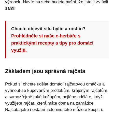
výrobek. Navíc na sebe budete pyšní, že jste ji zvládli
sami!
Chcete objevit sílu bylin a rostlin?
Prohlédněte si naše e-herbáře s
praktickými recepty a tipy pro domácí
využití.
Základem jsou správná rajčata
Pokud si chcete udělat domácí rajčatovou omáčku a
vyhnout se kupovaným protlakům, krájeným rajčatům
a samozřejmě také kečupům, nejlépe uděláte, když
využijete rajčat, která máte doma na zahrádce.
Rajčata jako i ostatní zeleninu také můžete koupit u