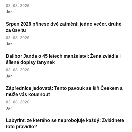
03. 08. 2026
Jan
Srpen 2026 přinese dvě zatmění: jedno večer, druhé
za úsvitu
03. 08. 2026
Jan
Dalibor Janda o 45 letech manželství: Žena zvládla i
šílené dopisy fanynek
03. 08. 2026
Jan
Zápřednice jedovatá: Tento pavouk se šíří Českem a
může vás kousnout
03. 08. 2026
Jan
Labyrint, ze kterého se neprobojuje každý: Zvládnete
toto pravidlo?