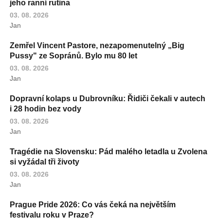
jeho ranní rutina
03. 08. 2026
Jan
Zemřel Vincent Pastore, nezapomenutelný „Big
Pussy" ze Sopránů. Bylo mu 80 let
03. 08. 2026
Jan
Dopravní kolaps u Dubrovníku: Řidiči čekali v autech
i 28 hodin bez vody
03. 08. 2026
Jan
Tragédie na Slovensku: Pád malého letadla u Zvolena
si vyžádal tři životy
03. 08. 2026
Jan
Prague Pride 2026: Co vás čeká na největším
festivalu roku v Praze?