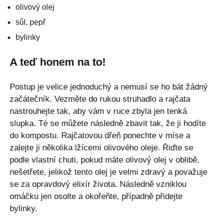
olivový olej
sůl, pepř
bylinky
A teď honem na to!
Postup je velice jednoduchý a nemusí se ho bát žádný
začátečník. Vezměte do rukou struhadlo a rajčata
nastrouhejte tak, aby vám v ruce zbyla jen tenká
slupka. Té se můžete následně zbavit tak, že ji hodíte
do kompostu. Rajčatovou dřeň ponechte v míse a
zalejte ji několika lžícemi olivového oleje. Řiďte se
podle vlastní chuti, pokud máte olivový olej v oblibě,
nešetřete, jelikož tento olej je velmi zdravý a považuje
se za opravdový elixír života. Následně vzniklou
omáčku jen osolte a okořeňte, případně přidejte
bylinky.