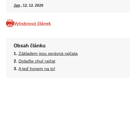
Jan
, 12. 12. 2020
Vytisknout článek
Obsah článku
Základem jsou správná rajčata
Dolaďte chuť rajčat
A teď honem na to!