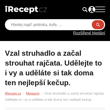
Rozšířené hledání
Vzal struhadlo a začal
strouhat rajčata. Udělejte to
i vy a uděláte si tak doma
ten nejlepší kečup.
iRecept.cz
Magazín
Vzal struhadlo a začal strouhat rajčata.
Udělejte to i vy a uděláte si tak doma ten nejlepší kečup.