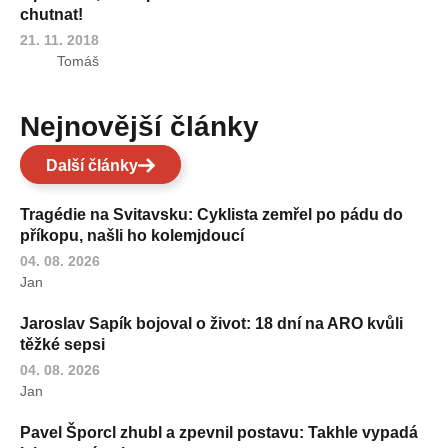
chutnat!
21. 11. 2018
Tomáš
Nejnovější články
Další články
Tragédie na Svitavsku: Cyklista zemřel po pádu do
příkopu, našli ho kolemjdoucí
04. 08. 2026
Jan
Jaroslav Sapík bojoval o život: 18 dní na ARO kvůli
těžké sepsi
04. 08. 2026
Jan
Pavel Šporcl zhubl a zpevnil postavu: Takhle vypadá