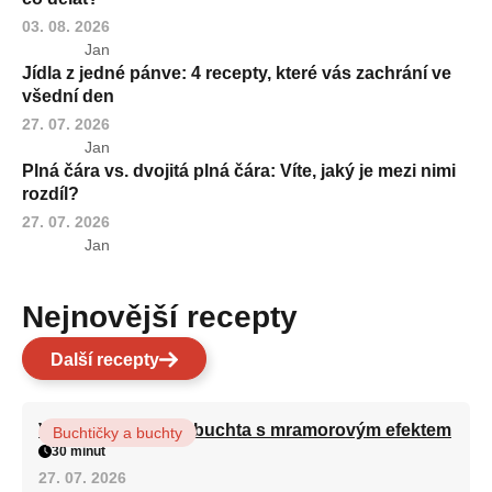
03. 08. 2026
Jan
Jídla z jedné pánve: 4 recepty, které vás zachrání ve
všední den
27. 07. 2026
Jan
Plná čára vs. dvojitá plná čára: Víte, jaký je mezi nimi
rozdíl?
27. 07. 2026
Jan
Nejnovější recepty
Další recepty
Vláčná olejová litá buchta s mramorovým efektem
Buchtičky a buchty
30 minut
27. 07. 2026