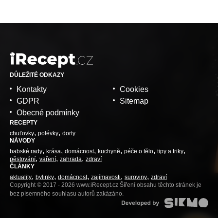
DŮLEŽITÉ ODKAZY
Kontakty
Cookies
GDPR
Sitemap
Obecné podmínky
RECEPTY
chuťovky
polévky
dorty
NÁVODY
babské rady
krása
domácnost
kuchyně
péče o tělo
tipy a triky
pěstování
vaření
zahrada
zdraví
ČLÁNKY
aktuality
bylinky
domácnost
zajímavosti
suroviny
zdraví
Copyright © 2017 - 2026 www.iRecept.cz Šíření obsahu těchto stránek je
bez písemného souhlasu autorů zakázáno.