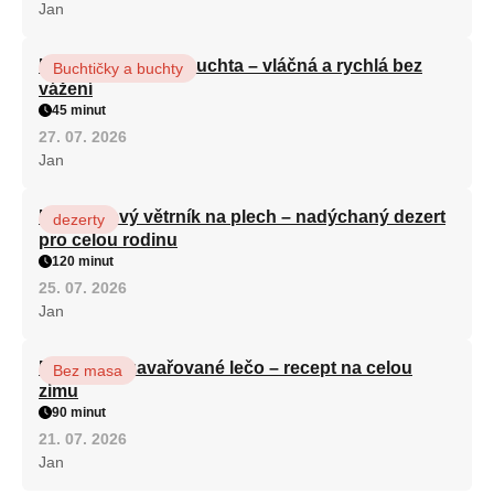
Jan
Hrnková maková buchta – vláčná a rychlá bez
Buchtičky a buchty
vážení
45 minut
27. 07. 2026
Jan
Karamelový větrník na plech – nadýchaný dezert
dezerty
pro celou rodinu
120 minut
25. 07. 2026
Jan
Babiččino zavařované lečo – recept na celou
Bez masa
zimu
90 minut
21. 07. 2026
Jan