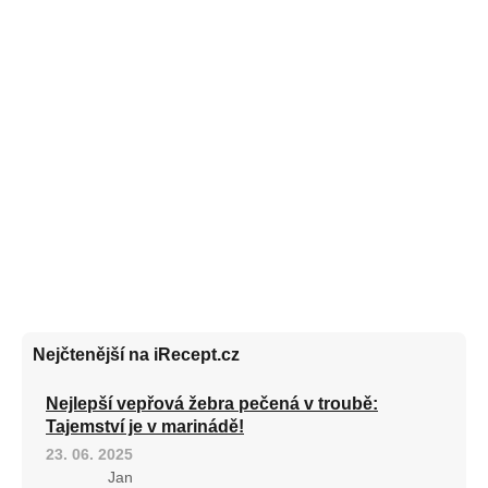
Nejčtenější na iRecept.cz
Nejlepší vepřová žebra pečená v troubě:
Tajemství je v marinádě!
23. 06. 2025
Jan