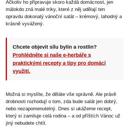
Ačkoliv ho připravuje skoro každá domácnost, jen
málokdo zná malé triky, které z něj udělají ten
opravdu dokonalý vánoční salát – krémový, lahodný a
krásně vyvážený.
Chcete objevit sílu bylin a rostlin?
Prohlédněte si naše e-herbáře s
praktickými recepty a tipy pro domácí
využití.
Možná si myslíte, že děláte vše správně. Ale právě
drobnosti rozhodují o tom, zda bude salát jen dobrý,
nebo nezapomenutelný. Dnes si ukážeme recept,
který si zamiluje celá rodina – a od příštích Vánoc už
jiný nebudete chtít.