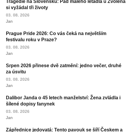
Tragédie na Slovensku: Pád malého letadla u Zvolena
si vyžádal tři životy
03. 08. 2026
Jan
Prague Pride 2026: Co vás čeká na největším
festivalu roku v Praze?
03. 08. 2026
Jan
Srpen 2026 přinese dvě zatmění: jedno večer, druhé
za úsvitu
03. 08. 2026
Jan
Dalibor Janda o 45 letech manželství: Žena zvládla i
šílené dopisy fanynek
03. 08. 2026
Jan
Zápřednice jedovatá: Tento pavouk se šíří Českem a