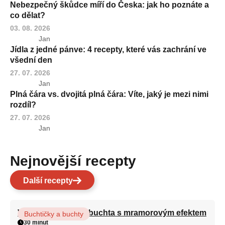
Nebezpečný škůdce míří do Česka: jak ho poznáte a
co dělat?
03. 08. 2026
Jan
Jídla z jedné pánve: 4 recepty, které vás zachrání ve
všední den
27. 07. 2026
Jan
Plná čára vs. dvojitá plná čára: Víte, jaký je mezi nimi
rozdíl?
27. 07. 2026
Jan
Nejnovější recepty
Další recepty
Vláčná olejová litá buchta s mramorovým efektem
Buchtičky a buchty
30 minut