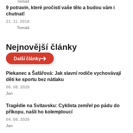
Tomáš
9 potravin, které pročistí vaše tělo a budou vám i
chutnat!
21. 11. 2018
Tomáš
Nejnovější články
Další články
Plekanec a Šafářová: Jak slavní rodiče vychovávají
děti ke sportu bez nátlaku
06. 08. 2026
Jan
Tragédie na Svitavsku: Cyklista zemřel po pádu do
příkopu, našli ho kolemjdoucí
04. 08. 2026
Jan