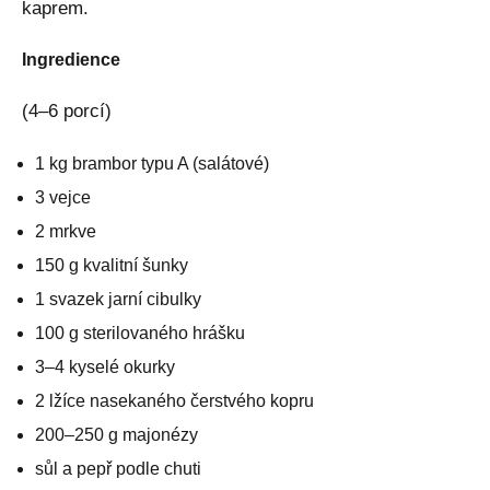
kaprem.
Ingredience
(4–6 porcí)
1 kg brambor typu A (salátové)
3 vejce
2 mrkve
150 g kvalitní šunky
1 svazek jarní cibulky
100 g sterilovaného hrášku
3–4 kyselé okurky
2 lžíce nasekaného čerstvého kopru
200–250 g majonézy
sůl a pepř podle chuti