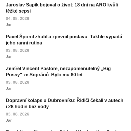
Jaroslav Sapík bojoval o život: 18 dní na ARO kvůli
těžké sepsi
04. 08. 2026
Jan
Pavel Šporcl zhubl a zpevnil postavu: Takhle vypadá
jeho ranní rutina
03. 08. 2026
Jan
Zemřel Vincent Pastore, nezapomenutelný „Big
Pussy" ze Sopránů. Bylo mu 80 let
03. 08. 2026
Jan
Dopravní kolaps u Dubrovníku: Řidiči čekali v autech
i 28 hodin bez vody
03. 08. 2026
Jan