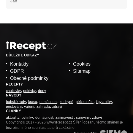
Jan
DŮLEŽITÉ ODKAZY
Kontakty
Cookies
GDPR
Sitemap
Obecné podmínky
RECEPTY
chuťovky
polévky
dorty
NÁVODY
babské rady
krása
domácnost
kuchyně
péče o tělo
tipy a triky
pěstování
vaření
zahrada
zdraví
ČLÁNKY
aktuality
bylinky
domácnost
zajímavosti
suroviny
zdraví
Copyright © 2017 - 2026 www.iRecept.cz Šíření obsahu těchto stránek je
bez písemného souhlasu autorů zakázáno.