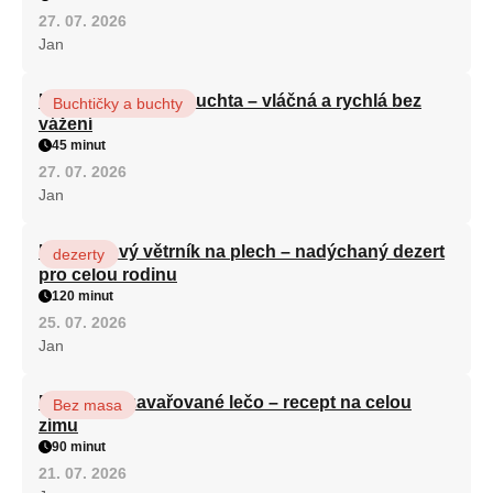
27. 07. 2026
Jan
Hrnková maková buchta – vláčná a rychlá bez
Buchtičky a buchty
vážení
45 minut
27. 07. 2026
Jan
Karamelový větrník na plech – nadýchaný dezert
dezerty
pro celou rodinu
120 minut
25. 07. 2026
Jan
Babiččino zavařované lečo – recept na celou
Bez masa
zimu
90 minut
21. 07. 2026