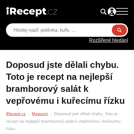
Rozšířené hledání
Doposud jste dělali chybu.
Toto je recept na nejlepší
bramborový salát k
vepřovému i kuřecímu řízku
iRecept.cz
Magazín
Doposud jste dělali chybu. Toto je
recept na nejlepší bramborový salát k vepřovému i kuřecímu
řízku