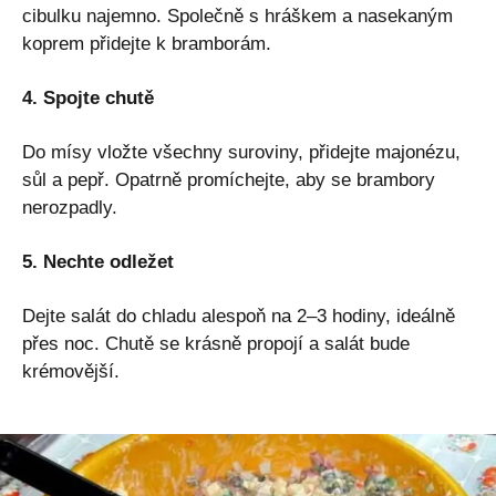
cibulku najemno. Společně s hráškem a nasekaným
koprem přidejte k bramborám.
4. Spojte chutě
Do mísy vložte všechny suroviny, přidejte majonézu,
sůl a pepř. Opatrně promíchejte, aby se brambory
nerozpadly.
5. Nechte odležet
Dejte salát do chladu alespoň na 2–3 hodiny, ideálně
přes noc. Chutě se krásně propojí a salát bude
krémovější.