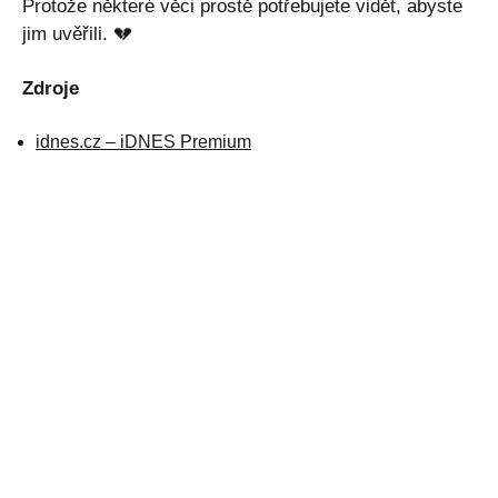
Protože některé věci prostě potřebujete vidět, abyste
jim uvěřili. 💔
Zdroje
idnes.cz – iDNES Premium