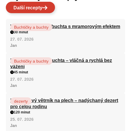
Další recepty
Vláčná olejová litá buchta s mramorovým efektem
Buchtičky a buchty
30 minut
27. 07. 2026
Jan
Hrnková maková buchta – vláčná a rychlá bez
Buchtičky a buchty
vážení
45 minut
27. 07. 2026
Jan
Karamelový větrník na plech – nadýchaný dezert
dezerty
pro celou rodinu
120 minut
25. 07. 2026
Jan