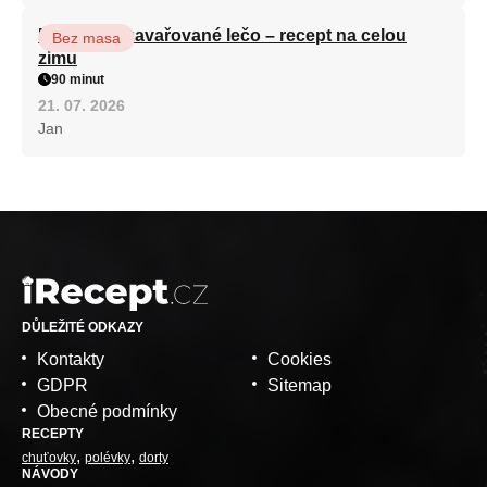
Babiččino zavařované lečo – recept na celou
Bez masa
zimu
90 minut
21. 07. 2026
Jan
DŮLEŽITÉ ODKAZY
Kontakty
Cookies
GDPR
Sitemap
Obecné podmínky
RECEPTY
chuťovky
polévky
dorty
NÁVODY