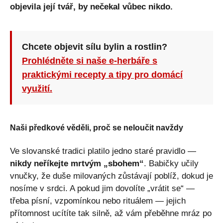
objevila její tvář, by nečekal vůbec nikdo.
Chcete objevit sílu bylin a rostlin?
Prohlédněte si naše e-herbáře s
praktickými recepty a tipy pro domácí
využití.
Naši předkové věděli, proč se neloučit navždy
Ve slovanské tradici platilo jedno staré pravidlo —
nikdy neříkejte mrtvým „sbohem“
. Babičky učily
vnučky, že duše milovaných zůstávají poblíž, dokud je
nosíme v srdci. A pokud jim dovolíte „vrátit se“ —
třeba písní, vzpomínkou nebo rituálem — jejich
přítomnost ucítíte tak silně, až vám přeběhne mráz po