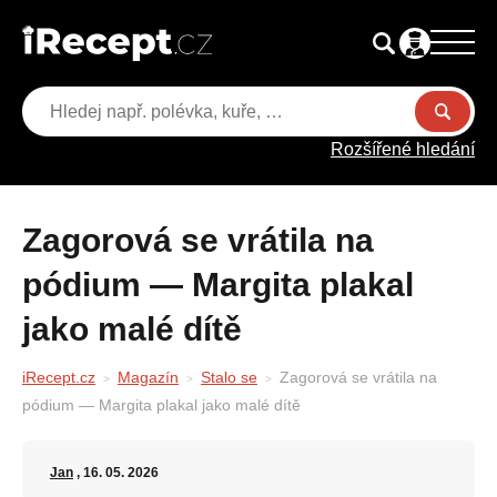
Rozšířené hledání
Zagorová se vrátila na
pódium — Margita plakal
jako malé dítě
iRecept.cz
Magazín
Stalo se
Zagorová se vrátila na
pódium — Margita plakal jako malé dítě
Jan
, 16. 05. 2026