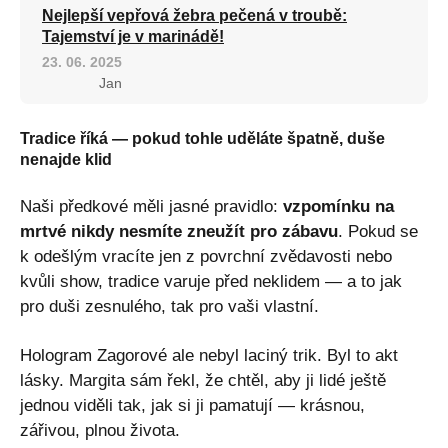
Nejlepší vepřová žebra pečená v troubě:
Tajemství je v marinádě!
23. 06. 2025
Jan
Tradice říká — pokud tohle uděláte špatně, duše
nenajde klid
Naši předkové měli jasné pravidlo:
vzpomínku na
mrtvé nikdy nesmíte zneužít pro zábavu
. Pokud se
k odešlým vracíte jen z povrchní zvědavosti nebo
kvůli show, tradice varuje před neklidem — a to jak
pro duši zesnulého, tak pro vaši vlastní.
Hologram Zagorové ale nebyl laciný trik. Byl to akt
lásky. Margita sám řekl, že chtěl, aby ji lidé ještě
jednou viděli tak, jak si ji pamatují — krásnou,
zářivou, plnou života.