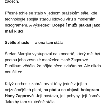
zádech.
Přesně tohle se stalo v jednom pražském sále, kde
technologie spojila starou lidovou víru s moderním
hologramem. A výsledek?
Dospělí muži plakali jako
malí kluci.
Světlo zhaslo — a ona tam stála
Štefan Margita vystupoval na koncertě, který měl být
poctou jeho zesnulé manželce Haně Zagorové.
Publikum vědělo, že přijde něco zvláštního. Ale nikdo
netušil co.
Když orchestr zahrál první tóny jedné z jejích
nejznámějších písní,
na pódiu se objevil hologram
Hany Zagorové
. Její postava, její pohyby, její úsměv.
Jako by tam skutečně stála.