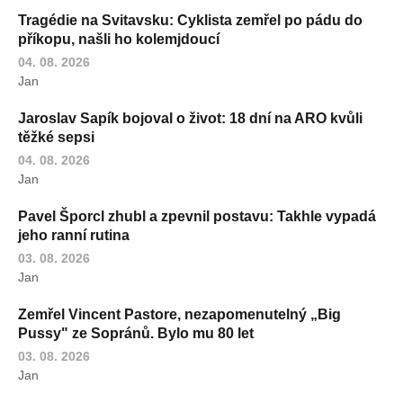
Tragédie na Svitavsku: Cyklista zemřel po pádu do
příkopu, našli ho kolemjdoucí
04. 08. 2026
Jan
Jaroslav Sapík bojoval o život: 18 dní na ARO kvůli
těžké sepsi
04. 08. 2026
Jan
Pavel Šporcl zhubl a zpevnil postavu: Takhle vypadá
jeho ranní rutina
03. 08. 2026
Jan
Zemřel Vincent Pastore, nezapomenutelný „Big
Pussy" ze Sopránů. Bylo mu 80 let
03. 08. 2026
Jan