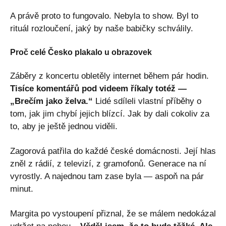
A právě proto to fungovalo. Nebyla to show. Byl to
rituál rozloučení, jaký by naše babičky schválily.
Proč celé Česko plakalo u obrazovek
Záběry z koncertu obletěly internet během pár hodin.
Tisíce komentářů pod videem říkaly totéž —
„Brečím jako želva.“
Lidé sdíleli vlastní příběhy o
tom, jak jim chybí jejich blízcí. Jak by dali cokoliv za
to, aby je ještě jednou viděli.
Zagorová patřila do každé české domácnosti. Její hlas
zněl z rádií, z televizí, z gramofonů. Generace na ní
vyrostly. A najednou tam zase byla — aspoň na pár
minut.
Margita po vystoupení přiznal, že se málem nedokázal