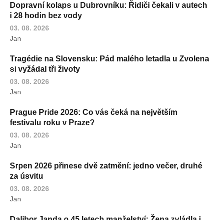
Dopravní kolaps u Dubrovníku: Řidiči čekali v autech
i 28 hodin bez vody
03. 08. 2026
Jan
Tragédie na Slovensku: Pád malého letadla u Zvolena
si vyžádal tři životy
03. 08. 2026
Jan
Prague Pride 2026: Co vás čeká na největším
festivalu roku v Praze?
03. 08. 2026
Jan
Srpen 2026 přinese dvě zatmění: jedno večer, druhé
za úsvitu
03. 08. 2026
Jan
Dalibor Janda o 45 letech manželství: Žena zvládla i