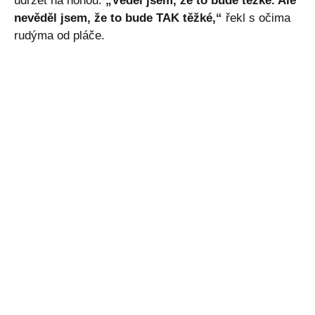
udržet na nohou.
„Věděl jsem, že to bude těžké. Ale
nevěděl jsem, že to bude TAK těžké,“
řekl s očima
rudýma od pláče.