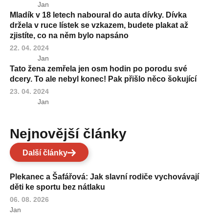
Jan
Mladík v 18 letech naboural do auta dívky. Dívka
držela v ruce lístek se vzkazem, budete plakat až
zjistíte, co na něm bylo napsáno
22. 04. 2024
Jan
Tato žena zemřela jen osm hodin po porodu své
dcery. To ale nebyl konec! Pak přišlo něco šokující
23. 04. 2024
Jan
Nejnovější články
Další články
Plekanec a Šafářová: Jak slavní rodiče vychovávají
děti ke sportu bez nátlaku
06. 08. 2026
Jan