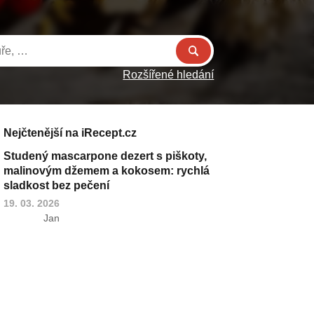
Rozšířené hledání
Nejčtenější na iRecept.cz
Studený mascarpone dezert s piškoty,
malinovým džemem a kokosem: rychlá
sladkost bez pečení
19. 03. 2026
Jan