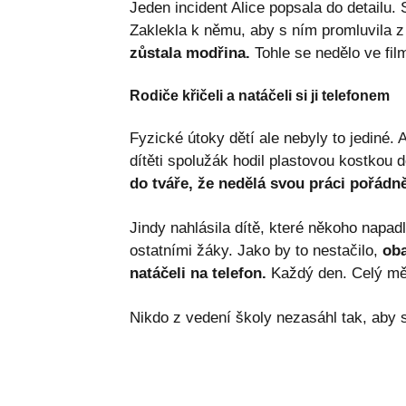
Jeden incident Alice popsala do detailu. 
Zaklekla k němu, aby s ním promluvila z
zůstala modřina.
Tohle se nedělo ve film
Rodiče křičeli a natáčeli si ji telefonem
Fyzické útoky dětí ale nebyly to jediné. 
dítěti spolužák hodil plastovou kostkou 
do tváře, že nedělá svou práci pořádně
Jindy nahlásila dítě, které někoho napa
ostatními žáky. Jako by to nestačilo,
oba
natáčeli na telefon.
Každý den. Celý mě
Nikdo z vedení školy nezasáhl tak, aby s