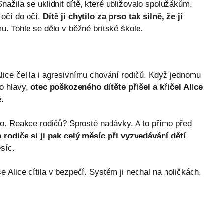
Snažila se uklidnit dítě, které ubližovalo spolužákům.
 očí do očí.
Dítě ji chytilo za prso tak silně, že jí
u. Tohle se dělo v běžné britské škole.
Alice čelila i agresivnímu chování rodičů. Když jednomu
do hlavy,
otec poškozeného dítěte přišel a křičel Alice
.
dlo. Reakce rodičů? Sprosté nadávky. A to přímo před
 rodiče si ji pak celý měsíc při vyzvedávání dětí
síc.
e Alice cítila v bezpečí. Systém ji nechal na holičkách.