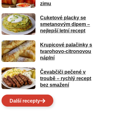
zimu
Cuketové placky se
smetanovým dipem –
nejlepší letní recept
Krupicové palačinky s
tvarohovo-citronovou
náplní
Čevabčiči pečené v
troubě – rychlý recept
bez smažení
Další recepty