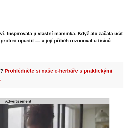
tví. Inspirovala ji vlastní maminka. Když ale začala učit
profesi opustit — a její příběh rezonoval u tisíců
n?
Prohlédněte si naše e-herbáře s praktickými
.
Advertisement