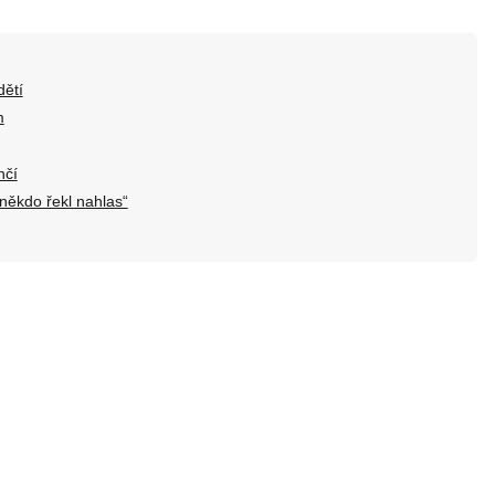
dětí
m
nčí
 někdo řekl nahlas“