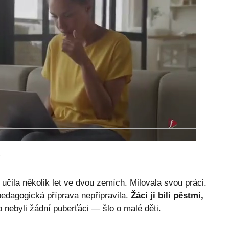
 učila několik let ve dvou zemích. Milovala svou práci.
 pedagogická příprava nepřipravila.
Žáci ji bili pěstmi,
o nebyli žádní puberťáci — šlo o malé děti.