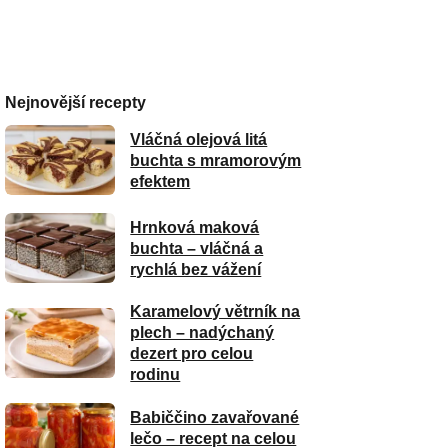
Nejnovější recepty
Vláčná olejová litá
buchta s mramorovým
efektem
Hrnková maková
buchta – vláčná a
rychlá bez vážení
Karamelový větrník na
plech – nadýchaný
dezert pro celou
rodinu
Babiččino zavařované
lečo – recept na celou