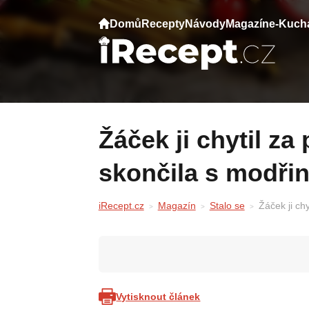
Domů
Recepty
Návody
Magazín
e-Kuch
Žáček ji chytil za prso tak silně, že
skončila s modři
iRecept.cz
Magazín
Stalo se
Žáček ji chy
Vytisknout článek