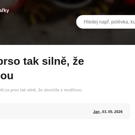
ařky
nou
til za prso tak silně, že skončila s modřinou
Jan
, 03. 05. 2026