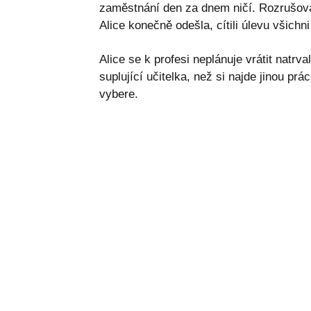
zaměstnání den za dnem ničí. Rozrušoval
Alice konečně odešla, cítili úlevu všichn
Alice se k profesi neplánuje vrátit natrv
suplující učitelka, než si najde jinou pr
vybere.