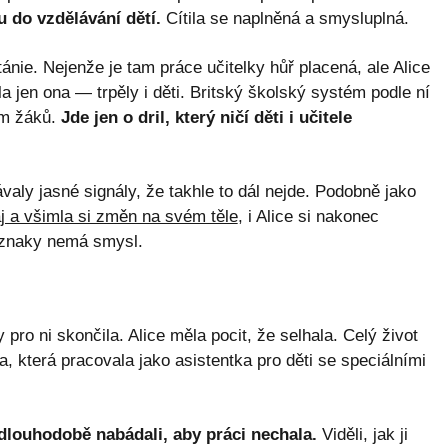
 do vzdělávání dětí.
Cítila se naplněná a smysluplná.
ánie. Nejenže je tam práce učitelky hůř placená, ale Alice
a jen ona — trpěly i děti. Britský školský systém podle ní
ám žáků.
Jde jen o dril, který ničí děti i učitele
ávaly jasné signály, že takhle to dál nejde. Podobně jako
aj a všimla si změn na svém těle
, i Alice si nakonec
říznaky nemá smysl.
y pro ni skončila. Alice měla pocit, že selhala. Celý život
a, která pracovala jako asistentka pro děti se speciálními
ji dlouhodobě nabádali, aby práci nechala.
Viděli, jak ji