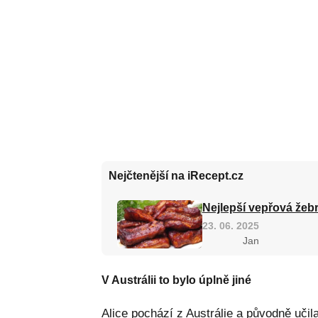
Nejčtenější na iRecept.cz
Nejlepší vepřová žebr
23. 06. 2025
Jan
V Austrálii to bylo úplně jiné
Alice pochází z Austrálie a původně učil