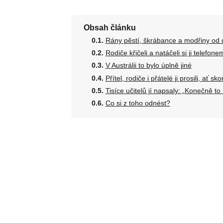
Obsah článku
Rány pěstí, škrábance a modřiny od 
Rodiče křičeli a natáčeli si ji telefone
V Austrálii to bylo úplně jiné
Přítel, rodiče i přátelé ji prosili, ať sko
Tisíce učitelů jí napsaly: „Konečně to
Co si z toho odnést?