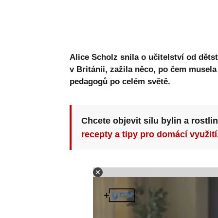
Alice Scholz snila o učitelství od děts
v Británii, zažila něco, po čem musela 
pedagogů po celém světě.
Chcete objevit sílu bylin a rostli
recepty a tipy pro domácí využití