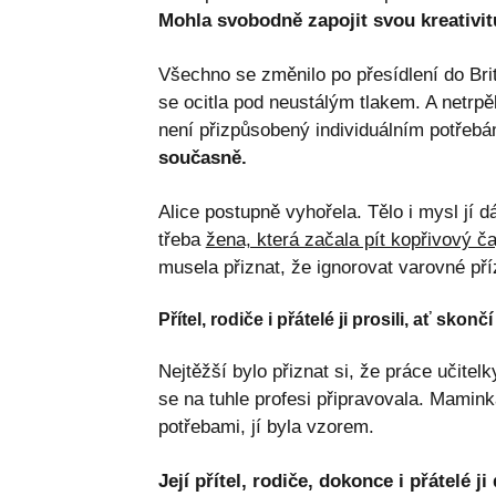
Mohla svobodně zapojit svou kreativitu
Všechno se změnilo po přesídlení do Brit
se ocitla pod neustálým tlakem. A netrpěl
není přizpůsobený individuálním potřeb
současně.
Alice postupně vyhořela. Tělo i mysl jí d
třeba
žena, která začala pít kopřivový č
musela přiznat, že ignorovat varovné p
Přítel, rodiče i přátelé ji prosili, ať skončí
Nejtěžší bylo přiznat si, že práce učitelk
se na tuhle profesi připravovala. Mamink
potřebami, jí byla vzorem.
Její přítel, rodiče, dokonce i přátelé 