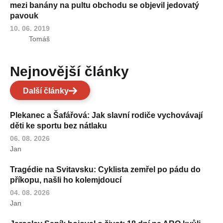
mezi banány na pultu obchodu se objevil jedovatý
pavouk
10. 06. 2019
Tomáš
Nejnovější články
Další články
Plekanec a Šafářová: Jak slavní rodiče vychovávají
děti ke sportu bez nátlaku
06. 08. 2026
Jan
Tragédie na Svitavsku: Cyklista zemřel po pádu do
příkopu, našli ho kolemjdoucí
04. 08. 2026
Jan