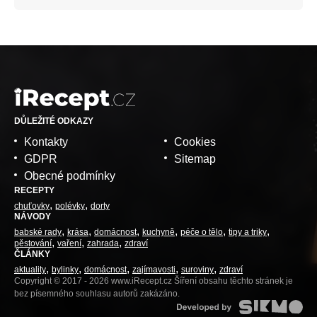
DŮLEŽITÉ ODKAZY
Kontakty
Cookies
GDPR
Sitemap
Obecné podmínky
RECEPTY
chuťovky
polévky
dorty
NÁVODY
babské rady
krása
domácnost
kuchyně
péče o tělo
tipy a triky
pěstování
vaření
zahrada
zdraví
ČLÁNKY
aktuality
bylinky
domácnost
zajímavosti
suroviny
zdraví
Copyright © 2017 - 2026 www.iRecept.cz Šíření obsahu těchto stránek je
bez písemného souhlasu autorů zakázáno.