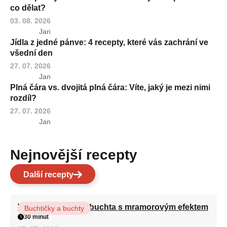
co dělat?
03. 08. 2026
Jan
Jídla z jedné pánve: 4 recepty, které vás zachrání ve
všední den
27. 07. 2026
Jan
Plná čára vs. dvojitá plná čára: Víte, jaký je mezi nimi
rozdíl?
27. 07. 2026
Jan
Nejnovější recepty
Další recepty
Vláčná olejová litá buchta s mramorovým efektem
Buchtičky a buchty
30 minut