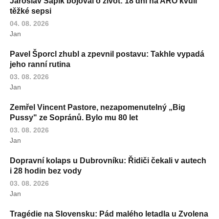
Jaroslav Sapík bojoval o život: 18 dní na ARO kvůli
těžké sepsi
04. 08. 2026
Jan
Pavel Šporcl zhubl a zpevnil postavu: Takhle vypadá
jeho ranní rutina
03. 08. 2026
Jan
Zemřel Vincent Pastore, nezapomenutelný „Big
Pussy" ze Sopránů. Bylo mu 80 let
03. 08. 2026
Jan
Dopravní kolaps u Dubrovníku: Řidiči čekali v autech
i 28 hodin bez vody
03. 08. 2026
Jan
Tragédie na Slovensku: Pád malého letadla u Zvolena