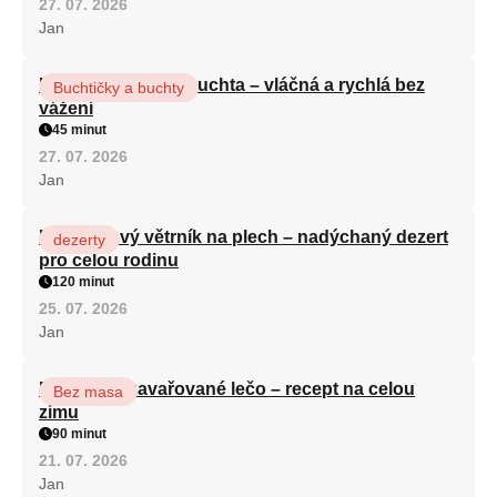
27. 07. 2026
Jan
Hrnková maková buchta – vláčná a rychlá bez
Buchtičky a buchty
vážení
45 minut
27. 07. 2026
Jan
Karamelový větrník na plech – nadýchaný dezert
dezerty
pro celou rodinu
120 minut
25. 07. 2026
Jan
Babiččino zavařované lečo – recept na celou
Bez masa
zimu
90 minut
21. 07. 2026
Jan