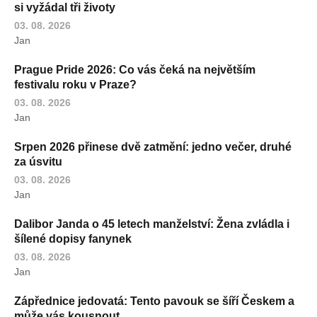
si vyžádal tři životy
03. 08. 2026
Jan
Prague Pride 2026: Co vás čeká na největším
festivalu roku v Praze?
03. 08. 2026
Jan
Srpen 2026 přinese dvě zatmění: jedno večer, druhé
za úsvitu
03. 08. 2026
Jan
Dalibor Janda o 45 letech manželství: Žena zvládla i
šílené dopisy fanynek
03. 08. 2026
Jan
Zápřednice jedovatá: Tento pavouk se šíří Českem a
může vás kousnout