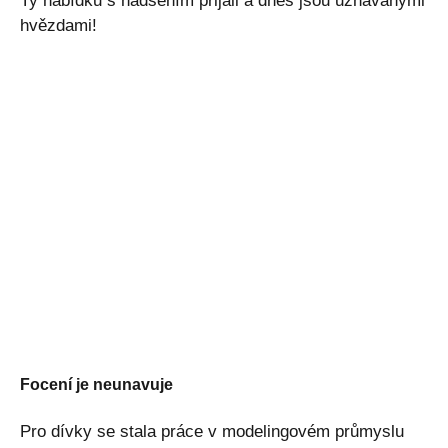
Ty nabídku s nadšením přijali a dnes jsou uznávanými
hvězdami!
Focení je neunavuje
Pro dívky se stala práce v modelingovém průmyslu