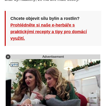
Chcete objevit sílu bylin a rostlin?
Prohlédněte si naše e-herbáře s
praktickými recepty a tipy pro domácí
využití.
Advertisement