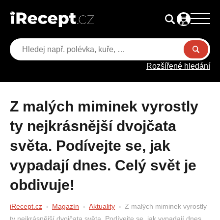
Rozšířené hledání
Z malých miminek vyrostly
ty nejkrásnější dvojčata
světa. Podívejte se, jak
vypadají dnes. Celý svět je
obdivuje!
iRecept.cz
Magazín
Aktuality
Z malých miminek vyrostly
ty nejkrásnější dvojčata světa. Podívejte se, jak vypadají dnes.