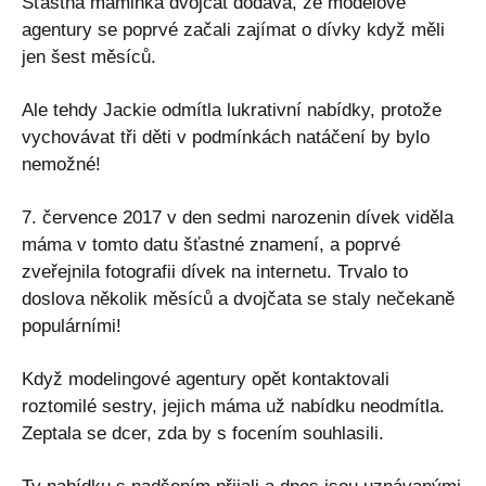
Šťastná maminka dvojčat dodává, že modelové
agentury se poprvé začali zajímat o dívky když měli
jen šest měsíců.
Ale tehdy Jackie odmítla lukrativní nabídky, protože
vychovávat tři děti v podmínkách natáčení by bylo
nemožné!
7. července 2017 v den sedmi narozenin dívek viděla
máma v tomto datu šťastné znamení, a poprvé
zveřejnila fotografii dívek na internetu. Trvalo to
doslova několik měsíců a dvojčata se staly nečekaně
populárními!
Když modelingové agentury opět kontaktovali
roztomilé sestry, jejich máma už nabídku neodmítla.
Zeptala se dcer, zda by s focením souhlasili.