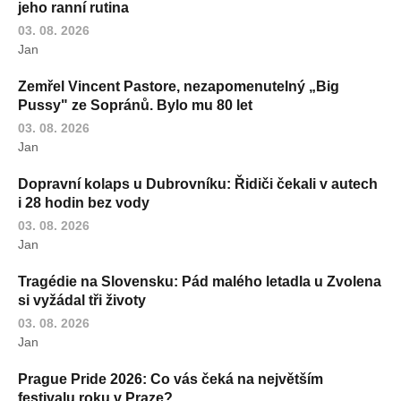
jeho ranní rutina
03. 08. 2026
Jan
Zemřel Vincent Pastore, nezapomenutelný „Big
Pussy" ze Sopránů. Bylo mu 80 let
03. 08. 2026
Jan
Dopravní kolaps u Dubrovníku: Řidiči čekali v autech
i 28 hodin bez vody
03. 08. 2026
Jan
Tragédie na Slovensku: Pád malého letadla u Zvolena
si vyžádal tři životy
03. 08. 2026
Jan
Prague Pride 2026: Co vás čeká na největším
festivalu roku v Praze?