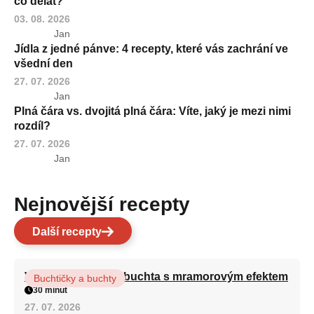
co dělat?
03. 08. 2026
Jan
Jídla z jedné pánve: 4 recepty, které vás zachrání ve
všední den
27. 07. 2026
Jan
Plná čára vs. dvojitá plná čára: Víte, jaký je mezi nimi
rozdíl?
27. 07. 2026
Jan
Nejnovější recepty
Další recepty
Vláčná olejová litá buchta s mramorovým efektem
Buchtičky a buchty
30 minut
27. 07. 2026