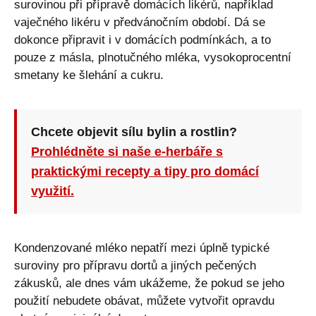
surovinou při přípravě domácích likérů, například
vaječného likéru v předvánočním období. Dá se
dokonce připravit i v domácích podmínkách, a to
pouze z másla, plnotučného mléka, vysokoprocentní
smetany ke šlehání a cukru.
Chcete objevit sílu bylin a rostlin?
Prohlédněte si naše e-herbáře s
praktickými recepty a tipy pro domácí
využití.
Kondenzované mléko nepatří mezi úplně typické
suroviny pro přípravu dortů a jiných pečených
zákusků, ale dnes vám ukážeme, že pokud se jeho
použití nebudete obávat, můžete vytvořit opravdu