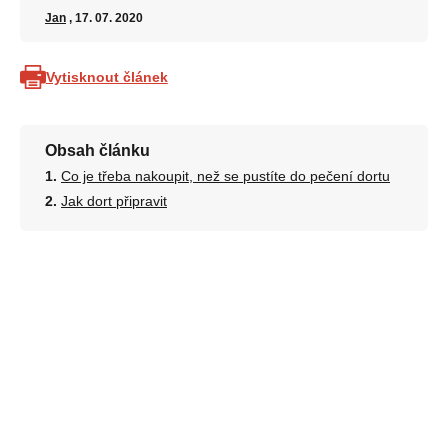
Jan
, 17. 07. 2020
Vytisknout článek
Obsah článku
Co je třeba nakoupit, než se pustíte do pečení dortu
Jak dort připravit