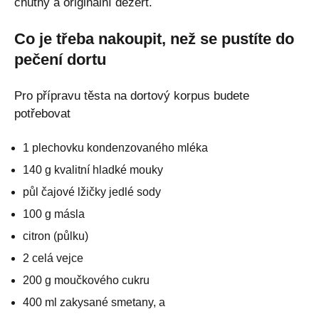
chutný a originální dezert.
Co je třeba nakoupit, než se pustíte do
pečení dortu
Pro přípravu těsta na dortový korpus budete
potřebovat
1 plechovku kondenzovaného mléka
140 g kvalitní hladké mouky
půl čajové lžičky jedlé sody
100 g másla
citron (půlku)
2 celá vejce
200 g moučkového cukru
400 ml zakysané smetany, a