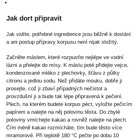
Jak dort připravit
Jak vidíte, potřebné ingredience jsou běžně k dostání
a ani postup přípravy korpusu není nijak složitý.
Začněte máslem, které rozpusťte nejlépe ve vodní
lázni a přelejte do mísy. K máslu poté přidejte vejce,
kondenzované mléko z plechovky, šťávu z půlky
citronu a jedlou sodu. Než přidáte mouku, dobře ji
prosejte, což ji zbaví případných nečistot a
provzdušní ji a bude tak lépe připravená k pečení.
Plech, na kterém budete korpus péct, vyložte pečicím
papírem a nalejte na něj polovinu těsta. Do zbylé
poloviny vmíchejte kakao a rovněž nalejte na plech.
Čím méně kakao rozmícháte, tím bude těsto více
mramorové. Při teplotě 180 °C pečte po dobu 10