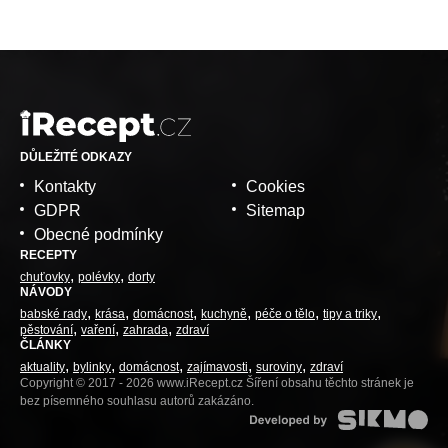
DŮLEŽITÉ ODKAZY
Kontakty
Cookies
GDPR
Sitemap
Obecné podmínky
RECEPTY
chuťovky
polévky
dorty
NÁVODY
babské rady
krása
domácnost
kuchyně
péče o tělo
tipy a triky
pěstování
vaření
zahrada
zdraví
ČLÁNKY
aktuality
bylinky
domácnost
zajímavosti
suroviny
zdraví
Copyright © 2017 - 2026 www.iRecept.cz Šíření obsahu těchto stránek je
bez písemného souhlasu autorů zakázáno.