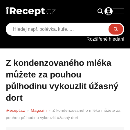
Rozšířené hledání
Z kondenzovaného mléka
můžete za pouhou
půlhodinu vykouzlit úžasný
dort
iRecept.cz
Magazín
Z kondenzovaného mléka můžete za
pouhou půlhodinu vykouzlit úžasný dort