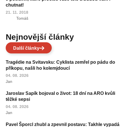
chutnat!
21. 11. 2018
Tomáš
Nejnovější články
Další články
Tragédie na Svitavsku: Cyklista zemřel po pádu do
příkopu, našli ho kolemjdoucí
04. 08. 2026
Jan
Jaroslav Sapík bojoval o život: 18 dní na ARO kvůli
těžké sepsi
04. 08. 2026
Jan
Pavel Šporcl zhubl a zpevnil postavu: Takhle vypadá