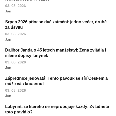
03. 08. 2026
Jan
Srpen 2026 přinese dvě zatmění: jedno večer, druhé
za úsvitu
03. 08. 2026
Jan
Dalibor Janda o 45 letech manželství: Žena zvládla i
šílené dopisy fanynek
03. 08. 2026
Jan
Zápřednice jedovatá: Tento pavouk se šíří Českem a
může vás kousnout
03. 08. 2026
Jan
Labyrint, ze kterého se neprobojuje každý: Zvládnete
toto pravidlo?