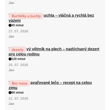
Jan
Hrnková maková buchta – vláčná a rychlá bez
Buchtičky a buchty
vážení
45 minut
27. 07. 2026
Jan
Karamelový větrník na plech – nadýchaný dezert
dezerty
pro celou rodinu
120 minut
25. 07. 2026
Jan
Babiččino zavařované lečo – recept na celou
Bez masa
zimu
90 minut
21. 07. 2026
Jan