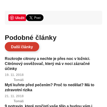
Uložit
Podobné články
Další články
Rozkrojte citrony a nechte je přes noc v ložnici.
Citrónový osvěžovač, který má v noci zázračné
účinky
19. 11. 2018
Tomáš
Mytí kuřete před pečením? Proč to nedělat? Má to
zdravotní rizika
21. 11. 2018
Tomáš
9 potravin, které pročistí vaše tělo a budou vám i