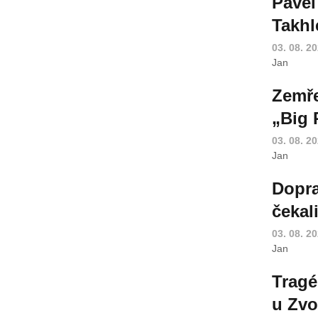
Pavel
Takhl
03. 08. 2
Jan
Zemře
„Big 
03. 08. 2
Jan
Dopra
čekal
03. 08. 2
Jan
Tragé
u Zvo