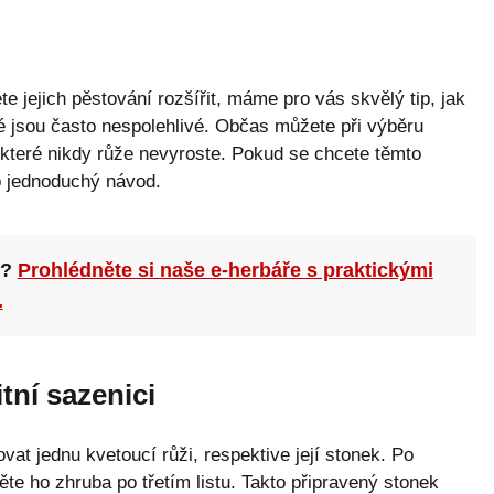
e jejich pěstování rozšířit, máme pro vás skvělý tip, jak
né jsou často nespolehlivé. Občas můžete při výběru
e které nikdy růže nevyroste. Pokud se chcete těmto
o jednoduchý návod.
n?
Prohlédněte si naše e-herbáře s praktickými
.
itní sazenici
at jednu kvetoucí růži, respektive její stonek. Po
ěte ho zhruba po třetím listu. Takto připravený stonek