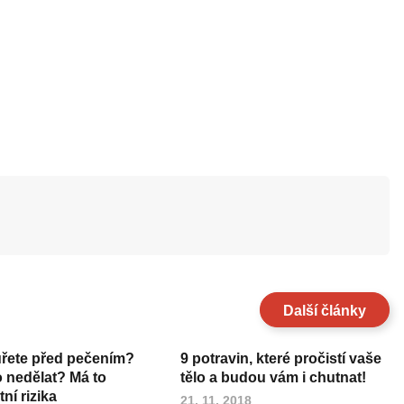
Další články
uřete před pečením?
9 potravin, které pročistí vaše
o nedělat? Má to
tělo a budou vám i chutnat!
ní rizika
21. 11. 2018