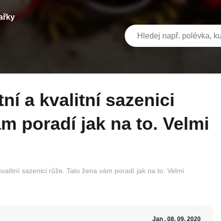
ařky
m poradí jak na to. Velmi
 kvalitní sazenici růže. Tato žena vám poradí jak na to. Velmi
Jan
, 08. 09. 2020