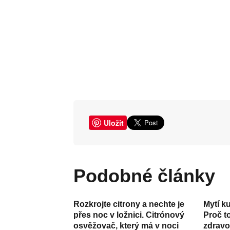
Uložit
Podobné články
Rozkrojte citrony a nechte je
Mytí k
přes noc v ložnici. Citrónový
Proč t
osvěžovač, který má v noci
zdravot