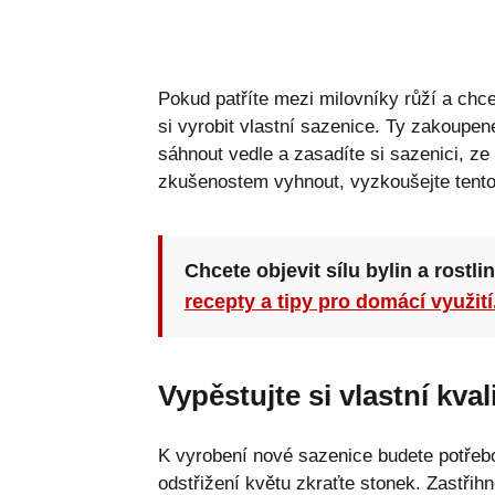
Pokud patříte mezi milovníky růží a chcet
si vyrobit vlastní sazenice. Ty zakoupe
sáhnout vedle a zasadíte si sazenici, z
zkušenostem vyhnout, vyzkoušejte tent
Chcete objevit sílu bylin a rostli
recepty a tipy pro domácí využití
Vypěstujte si vlastní kval
K vyrobení nové sazenice budete potřebov
odstřižení květu zkraťte stonek. Zastřihn