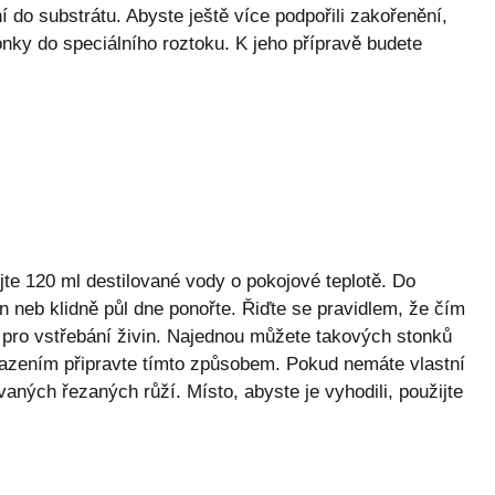
í do substrátu. Abyste ještě více podpořili zakořenění,
ky do speciálního roztoku. K jeho přípravě budete
jte 120 ml destilované vody o pokojové teplotě. Do
n neb klidně půl dne ponořte. Řiďte se pravidlem, že čím
e pro vstřebání živin. Najednou můžete takových stonků
sazením připravte tímto způsobem. Pokud nemáte vlastní
vaných řezaných růží. Místo, abyste je vyhodili, použijte