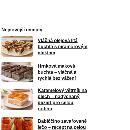
Nejnovější recepty
Vláčná olejová litá
buchta s mramorovým
efektem
Hrnková maková
buchta – vláčná a
rychlá bez vážení
Karamelový větrník na
plech – nadýchaný
dezert pro celou
rodinu
Babiččino zavařované
lečo – recept na celou