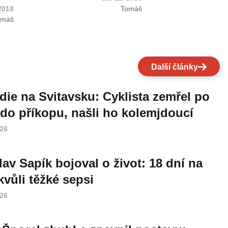
 2018
Tomáš
omáš
Další články
die na Svitavsku: Cyklista zemřel po
do příkopu, našli ho kolemjdoucí
026
lav Sapík bojoval o život: 18 dní na
vůli těžké sepsi
026