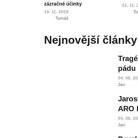
zázračné účinky
21. 11.
19. 11. 2018
T
Tomáš
Nejnovější články
Tragé
pádu 
04. 08. 2
Jan
Jaros
ARO k
04. 08. 2
Jan