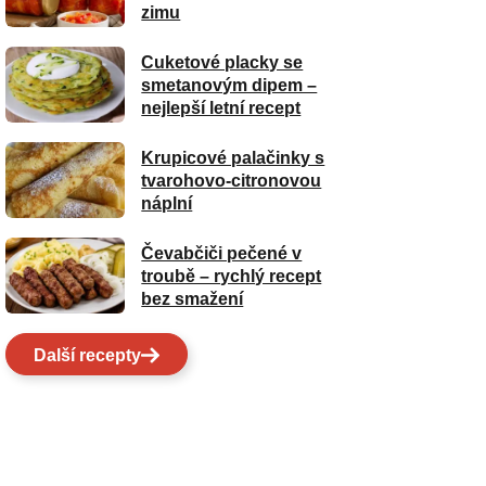
zimu
Cuketové placky se
smetanovým dipem –
nejlepší letní recept
Krupicové palačinky s
tvarohovo-citronovou
náplní
Čevabčiči pečené v
troubě – rychlý recept
bez smažení
Další recepty