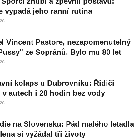
 Šporcl zhubl a zpevnil postavu:
e vypadá jeho ranní rutina
026
l Vincent Pastore, nezapomenutelný
Pussy" ze Sopránů. Bylo mu 80 let
026
vní kolaps u Dubrovníku: Řidiči
i v autech i 28 hodin bez vody
026
die na Slovensku: Pád malého letadla
lena si vyžádal tři životy