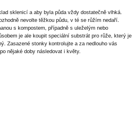
íklad sklenicí a aby byla půda vždy dostatečně vlhká.
 Rozhodně nevolte těžkou půdu, v té se růžím nedaří.
hanou s kompostem, případně s uleželým nebo
em je ale koupit speciální substrát pro růže, který je
ený. Zasazené stonky kontrolujte a za nedlouho vás
 po nějaké doby následovat i květy.