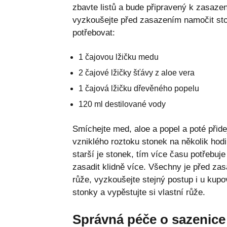
zbavte listů a bude připravený k zasazen
vyzkoušejte před zasazením namočit ston
potřebovat:
1 čajovou lžičku medu
2 čajové lžičky šťávy z aloe vera
1 čajová lžičku dřevěného popelu
120 ml destilované vody
Smíchejte med, aloe a popel a poté přide
vzniklého roztoku stonek na několik hodi
starší je stonek, tím více času potřebuj
zasadit klidně více. Všechny je před za
růže, vyzkoušejte stejný postup i u kupo
stonky a vypěstujte si vlastní růže.
Správná péče o sazenice