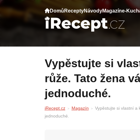
Domů
Recepty
Návody
Magazín
e-Kuch
Vypěstujte si vlastní a kvalitní sazenici
růže. Tato žena vá
jednoduché.
iRecept.cz
Magazín
Vypěstujte si vlastní a
jednoduché.