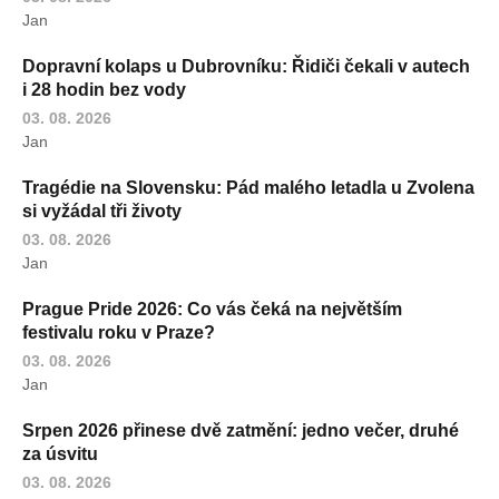
Jan
Dopravní kolaps u Dubrovníku: Řidiči čekali v autech
i 28 hodin bez vody
03. 08. 2026
Jan
Tragédie na Slovensku: Pád malého letadla u Zvolena
si vyžádal tři životy
03. 08. 2026
Jan
Prague Pride 2026: Co vás čeká na největším
festivalu roku v Praze?
03. 08. 2026
Jan
Srpen 2026 přinese dvě zatmění: jedno večer, druhé
za úsvitu
03. 08. 2026