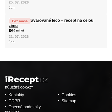
25. 07. 2026
Jan
Babiččino zavařované lečo – recept na celou
Bez masa
zimu
90 minut
21. 07. 2026
Jan
DŮLEŽITÉ ODKAZY
Kontakty
Cookies
GDPR
Sitemap
Obecné podmínky