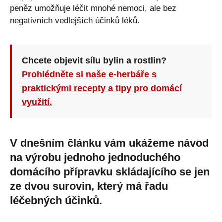
peněz umožňuje léčit mnohé nemoci, ale bez
negativních vedlejších účinků léků.
Chcete objevit sílu bylin a rostlin?
Prohlédněte si naše e-herbáře s
praktickými recepty a tipy pro domácí
využití.
V dnešním článku vám ukážeme návod
na výrobu jednoho jednoduchého
domácího přípravku skládajícího se jen
ze dvou surovin, který má řadu
léčebných účinků.