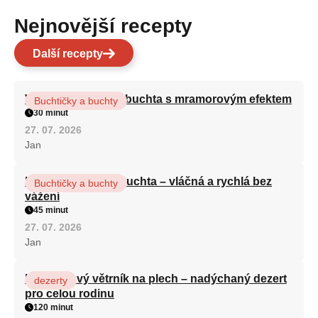
Nejnovější recepty
Další recepty
Vláčná olejová litá buchta s mramorovým efektem
Buchtičky a buchty
30 minut
27. 07. 2026
Jan
Hrnková maková buchta – vláčná a rychlá bez
Buchtičky a buchty
vážení
45 minut
27. 07. 2026
Jan
Karamelový větrník na plech – nadýchaný dezert
dezerty
pro celou rodinu
120 minut