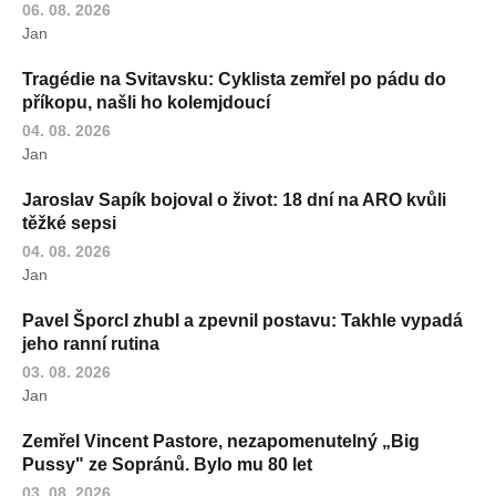
06. 08. 2026
Jan
Tragédie na Svitavsku: Cyklista zemřel po pádu do
příkopu, našli ho kolemjdoucí
04. 08. 2026
Jan
Jaroslav Sapík bojoval o život: 18 dní na ARO kvůli
těžké sepsi
04. 08. 2026
Jan
Pavel Šporcl zhubl a zpevnil postavu: Takhle vypadá
jeho ranní rutina
03. 08. 2026
Jan
Zemřel Vincent Pastore, nezapomenutelný „Big
Pussy" ze Sopránů. Bylo mu 80 let
03. 08. 2026