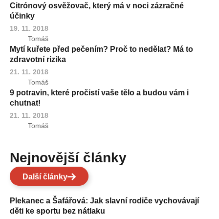
Citrónový osvěžovač, který má v noci zázračné
účinky
19. 11. 2018
Tomáš
Mytí kuřete před pečením? Proč to nedělat? Má to
zdravotní rizika
21. 11. 2018
Tomáš
9 potravin, které pročistí vaše tělo a budou vám i
chutnat!
21. 11. 2018
Tomáš
Nejnovější články
Další články
Plekanec a Šafářová: Jak slavní rodiče vychovávají
děti ke sportu bez nátlaku