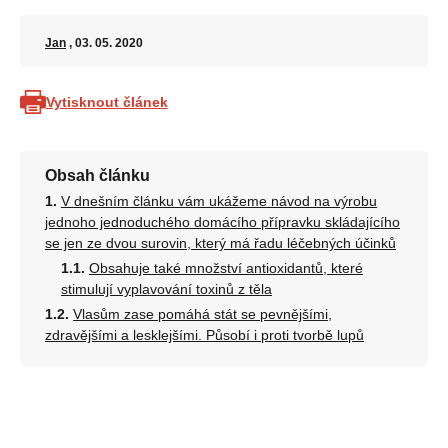
Jan
, 03. 05. 2020
Vytisknout článek
Obsah článku
V dnešním článku vám ukážeme návod na výrobu
jednoho jednoduchého domácího přípravku skládajícího
se jen ze dvou surovin, který má řadu léčebných účinků
Obsahuje také množství antioxidantů, které
stimulují vyplavování toxinů z těla
Vlasům zase pomáhá stát se pevnějšími,
zdravějšími a lesklejšími. Působí i proti tvorbě lupů