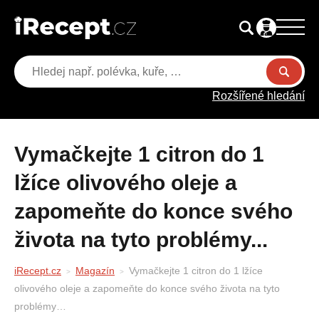
Rozšířené hledání
Vymačkejte 1 citron do 1
lžíce olivového oleje a
zapomeňte do konce svého
života na tyto problémy...
iRecept.cz
Magazín
Vymačkejte 1 citron do 1 lžíce
olivového oleje a zapomeňte do konce svého života na tyto
problémy…