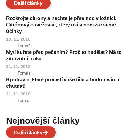
Další články
Rozkrojte citrony a nechte je přes noc v ložnici.
Citrónový osvěžovač, který má v noci zázračné
účinky
19. 11. 2018
Tomáš
Mytí kuřete před pečením? Proč to nedělat? Má to
zdravotní rizika
21. 11. 2018
Tomáš
9 potravin, které pročistí vaše tělo a budou vám i
chutnat!
21. 11. 2018
Tomáš
Nejnovější články
Další články