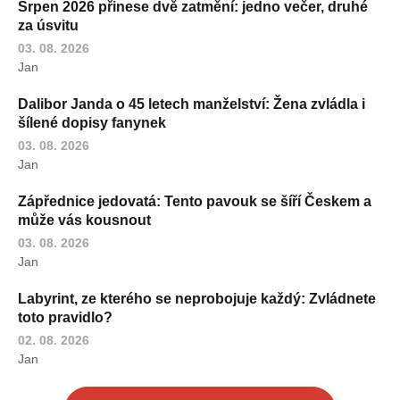
Srpen 2026 přinese dvě zatmění: jedno večer, druhé
za úsvitu
03. 08. 2026
Jan
Dalibor Janda o 45 letech manželství: Žena zvládla i
šílené dopisy fanynek
03. 08. 2026
Jan
Zápřednice jedovatá: Tento pavouk se šíří Českem a
může vás kousnout
03. 08. 2026
Jan
Labyrint, ze kterého se neprobojuje každý: Zvládnete
toto pravidlo?
02. 08. 2026
Jan