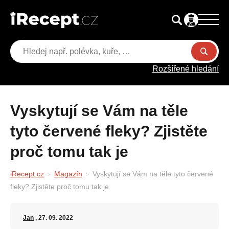
Rozšířené hledání
Vyskytují se Vám na těle
tyto červené fleky? Zjistěte
proč tomu tak je
iRecept.cz
Magazín
Vyskytují se Vám na těle tyto červené
fleky? Zjistěte proč tomu tak je
Jan
, 27. 09. 2022