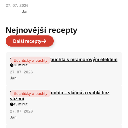
27. 07. 2026
Jan
Nejnovější recepty
Další recepty
Vláčná olejová litá buchta s mramorovým efektem
Buchtičky a buchty
30 minut
27. 07. 2026
Jan
Hrnková maková buchta – vláčná a rychlá bez
Buchtičky a buchty
vážení
45 minut
27. 07. 2026
Jan