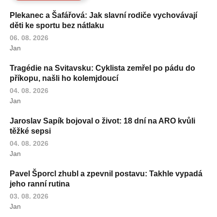
Plekanec a Šafářová: Jak slavní rodiče vychovávají
děti ke sportu bez nátlaku
06. 08. 2026
Jan
Tragédie na Svitavsku: Cyklista zemřel po pádu do
příkopu, našli ho kolemjdoucí
04. 08. 2026
Jan
Jaroslav Sapík bojoval o život: 18 dní na ARO kvůli
těžké sepsi
04. 08. 2026
Jan
Pavel Šporcl zhubl a zpevnil postavu: Takhle vypadá
jeho ranní rutina
03. 08. 2026
Jan