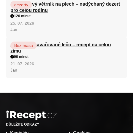
Karamelový větrník na plech – nadýchaný dezert
dezerty
pro celou rodinu
120 minut
25. 07. 2026
Jan
Babiččino zavařované lečo – recept na celou
Bez masa
zimu
90 minut
21. 07. 2026
Jan
DŮLEŽITÉ ODKAZY