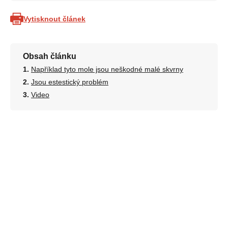
Vytisknout článek
Obsah článku
Například tyto mole jsou neškodné malé skvrny
Jsou estestický problém
Video