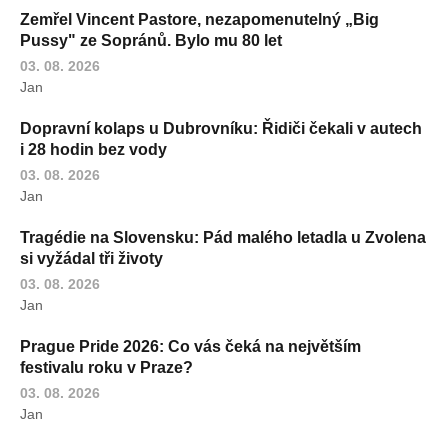
Zemřel Vincent Pastore, nezapomenutelný „Big
Pussy" ze Sopránů. Bylo mu 80 let
03. 08. 2026
Jan
Dopravní kolaps u Dubrovníku: Řidiči čekali v autech
i 28 hodin bez vody
03. 08. 2026
Jan
Tragédie na Slovensku: Pád malého letadla u Zvolena
si vyžádal tři životy
03. 08. 2026
Jan
Prague Pride 2026: Co vás čeká na největším
festivalu roku v Praze?
03. 08. 2026
Jan