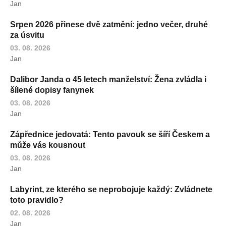
Jan
Srpen 2026 přinese dvě zatmění: jedno večer, druhé
za úsvitu
03. 08. 2026
Jan
Dalibor Janda o 45 letech manželství: Žena zvládla i
šílené dopisy fanynek
03. 08. 2026
Jan
Zápřednice jedovatá: Tento pavouk se šíří Českem a
může vás kousnout
03. 08. 2026
Jan
Labyrint, ze kterého se neprobojuje každý: Zvládnete
toto pravidlo?
02. 08. 2026
Jan