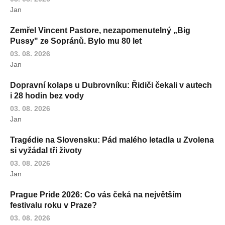
Jan
Zemřel Vincent Pastore, nezapomenutelný „Big
Pussy" ze Sopránů. Bylo mu 80 let
03. 08. 2026
Jan
Dopravní kolaps u Dubrovníku: Řidiči čekali v autech
i 28 hodin bez vody
03. 08. 2026
Jan
Tragédie na Slovensku: Pád malého letadla u Zvolena
si vyžádal tři životy
03. 08. 2026
Jan
Prague Pride 2026: Co vás čeká na největším
festivalu roku v Praze?
03. 08. 2026