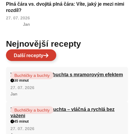
Plná čára vs. dvojitá plná čára: Víte, jaký je mezi nimi
rozdíl?
27. 07. 2026
Jan
Nejnovější recepty
Další recepty
Vláčná olejová litá buchta s mramorovým efektem
Buchtičky a buchty
30 minut
27. 07. 2026
Jan
Hrnková maková buchta – vláčná a rychlá bez
Buchtičky a buchty
vážení
45 minut
27. 07. 2026