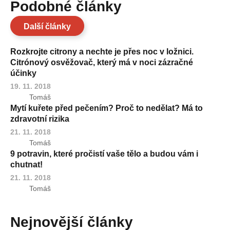
Podobné články
Další články
Rozkrojte citrony a nechte je přes noc v ložnici.
Citrónový osvěžovač, který má v noci zázračné
účinky
19. 11. 2018
Tomáš
Mytí kuřete před pečením? Proč to nedělat? Má to
zdravotní rizika
21. 11. 2018
Tomáš
9 potravin, které pročistí vaše tělo a budou vám i
chutnat!
21. 11. 2018
Tomáš
Nejnovější články