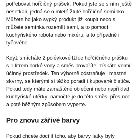
potřebovat hořčičný prášek. Pokud jste se s ním ještě
nesetkali, jedná se o mleté žluté hořčičné semínko.
Můžete ho jako sypký produkt již koupit nebo si
můžete semínka rozemlít sami, a to pomocí
kuchyňského robota nebo mixéru, a to případně i
tyčového.
Když smícháte 2 polévkové lžíce hořčičného prášku
s 1 litrem horké vody a směs provaříte, získáte velmi
účinný prostředek. Ten výborně odstraňuje i mastné
skvrny, se kterými si těžko poradí i kupované čističe.
Pokud tedy máte zamaštěné oblečení nebo například
kuchyňské utěrky, namočte je do této směsi přes noc
a poté běžným způsobem vyperte.
Pro znovu zářivé barvy
Pokud chcete docílit toho, aby barvy látky byly