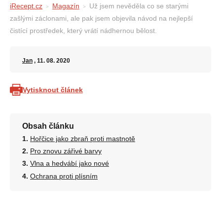
iRecept.cz
Magazín
Už jsem nevěděla co se starými
zašlými záclonami, ale pak jsem objevila návod na nejlepší
čistící prostředek, který vrátí nádhernou bělost.
Jan
, 11. 08. 2020
Vytisknout článek
Obsah článku
Hořčice jako zbraň proti mastnotě
Pro znovu zářivé barvy
Vlna a hedvábí jako nové
Ochrana proti plísním