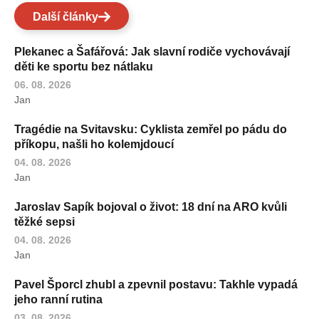
Další články
Plekanec a Šafářová: Jak slavní rodiče vychovávají
děti ke sportu bez nátlaku
06. 08. 2026
Jan
Tragédie na Svitavsku: Cyklista zemřel po pádu do
příkopu, našli ho kolemjdoucí
04. 08. 2026
Jan
Jaroslav Sapík bojoval o život: 18 dní na ARO kvůli
těžké sepsi
04. 08. 2026
Jan
Pavel Šporcl zhubl a zpevnil postavu: Takhle vypadá
jeho ranní rutina
03. 08. 2026