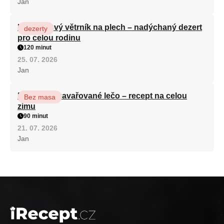
Jan
Karamelový větrník na plech – nadýchaný dezert
dezerty
pro celou rodinu
120 minut
25. 07. 2026
Jan
Babiččino zavařované lečo – recept na celou
Bez masa
zimu
90 minut
21. 07. 2026
Jan