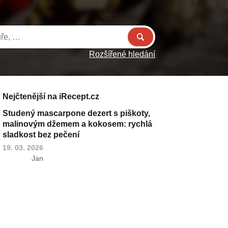
Rozšířené hledání
Nejčtenější na iRecept.cz
Studený mascarpone dezert s piškoty,
malinovým džemem a kokosem: rychlá
sladkost bez pečení
19. 03. 2026
Jan