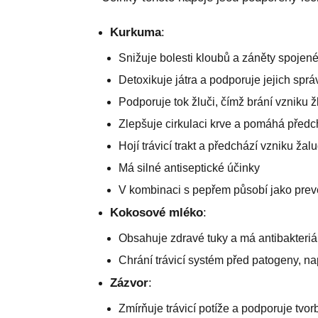
Kurkuma
:
Snižuje bolesti kloubů a záněty spojené 
Detoxikuje játra a podporuje jejich sprá
Podporuje tok žluči, čímž brání vzniku
Zlepšuje cirkulaci krve a pomáhá před
Hojí trávicí trakt a předchází vzniku ža
Má silné antiseptické účinky
V kombinaci s pepřem působí jako preve
Kokosové mléko
:
Obsahuje zdravé tuky a má antibakteriál
Chrání trávicí systém před patogeny, nap
Zázvor
:
Zmírňuje trávicí potíže a podporuje tvorb