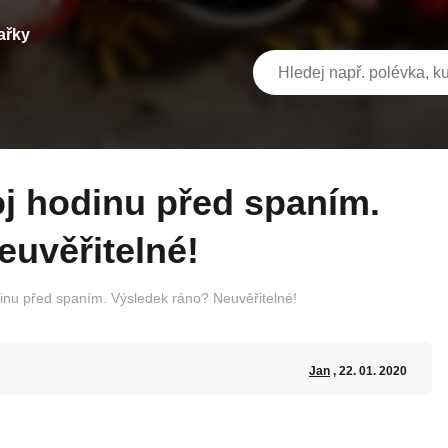
ařky
euvěřitelné!
dinu před spaním. Výsledek ráno? Neuvěřitelné!
Jan
, 22. 01. 2020