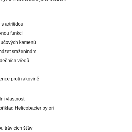
s artritidou
vnou funkci
 žlučových kamenů
cházet sraženinám
ludečních vředů
nce proti rakovině
ní vlastnosti
říklad Helicobacter pylori
u trávicích šťáv