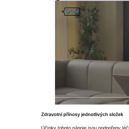
Zdravotní přínosy jednotlivých složek
Účinky tohoto nápoje jsou podpořeny léč