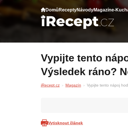
Domů
Recepty
Návody
Magazín
e-Kuch
Vypijte tento nápoj hodinu před spaním.
Výsledek ráno? N
iRecept.cz
Magazín
Vypijte tento nápoj ho
Vytisknout článek