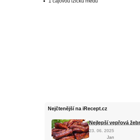
1 čajovou lžičku medu
Nejčtenější na iRecept.cz
Nejlepší vepřová žebr
23. 06. 2025
Jan