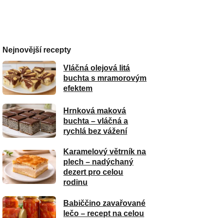
Nejnovější recepty
Vláčná olejová litá
buchta s mramorovým
efektem
Hrnková maková
buchta – vláčná a
rychlá bez vážení
Karamelový větrník na
plech – nadýchaný
dezert pro celou
rodinu
Babiččino zavařované
lečo – recept na celou