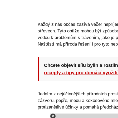
Každý z nás občas zažívá večer nepříjem
střevech. Tyto obtíže mohou být způso
vedou k problémům s trávením, jako je p
Naštěstí má příroda řešení i pro tyto nep
Chcete objevit sílu bylin a rostli
recepty a tipy pro domácí využití
Jedním z nejúčinnějších přírodních pros
zázvoru, pepře, medu a kokosového mléka
protizánětlivé účinky a pomáhá předcház