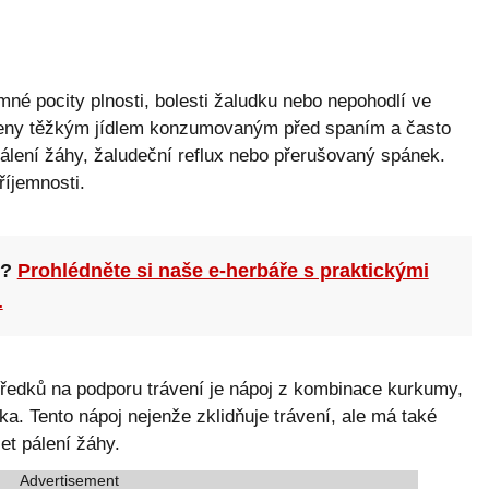
né pocity plnosti, bolesti žaludku nebo nepohodlí ve
beny těžkým jídlem konzumovaným před spaním a často
álení žáhy, žaludeční reflux nebo přerušovaný spánek.
říjemnosti.
n?
Prohlédněte si naše e-herbáře s praktickými
.
tředků na podporu trávení je nápoj z kombinace kurkumy,
. Tento nápoj nejenže zklidňuje trávení, ale má také
et pálení žáhy.
Advertisement