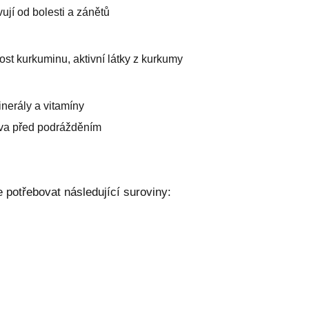
vují od bolesti a zánětů
st kurkuminu, aktivní látky z kurkumy
nerály a vitamíny
řeva před podrážděním
 potřebovat následující suroviny: