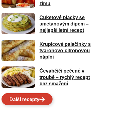
zimu
Cuketové placky se
smetanovým dipem –
nejlepší letní recept
Krupicové palačinky s
tvarohovo-citronovou
náplní
Čevabčiči pečené v
troubě – rychlý recept
bez smažení
Další recepty