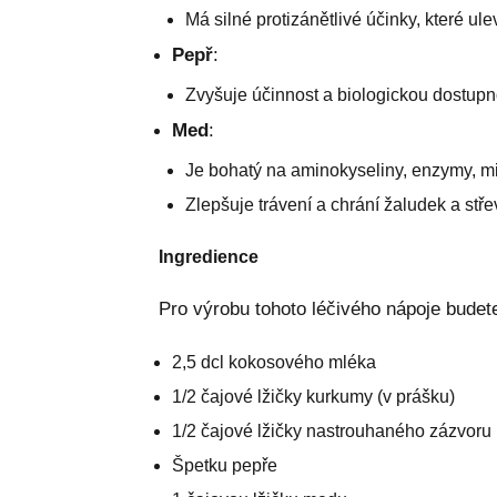
Má silné protizánětlivé účinky, které ule
Pepř
:
Zvyšuje účinnost a biologickou dostupno
Med
:
Je bohatý na aminokyseliny, enzymy, mi
Zlepšuje trávení a chrání žaludek a st
Ingredience
Pro výrobu tohoto léčivého nápoje budete
2,5 dcl kokosového mléka
1/2 čajové lžičky kurkumy (v prášku)
1/2 čajové lžičky nastrouhaného zázvoru
Špetku pepře