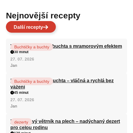
Nejnovější recepty
Další recepty
Vláčná olejová litá buchta s mramorovým efektem
Buchtičky a buchty
30 minut
27. 07. 2026
Jan
Hrnková maková buchta – vláčná a rychlá bez
Buchtičky a buchty
vážení
45 minut
27. 07. 2026
Jan
Karamelový větrník na plech – nadýchaný dezert
dezerty
pro celou rodinu