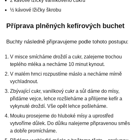
2 kávové lžičky vanilkového cukru
½ kávové lžičky škrobu
Příprava plněných kefírových buchet
Buchty následně připravujeme podle tohoto postupu:
V misce smícháme droždí a cukr, zalejeme trochou
teplého mléka a necháme 10 minut kynout.
V malém hrnci rozpustíme máslo a necháme mírně
vychladnout.
Zbývající cukr, vanilkový cukr a sůl dáme do mísy,
přidáme vejce, lehce rozšleháme a přilijeme kefír a
vykynuté droždí. Vše opět lehce pošleháme.
Mouku prosejeme do hluboké mísy a uprostřed
vytvoříme důlek. Do důlku nalejeme připravenou směs
a dobře promícháme.