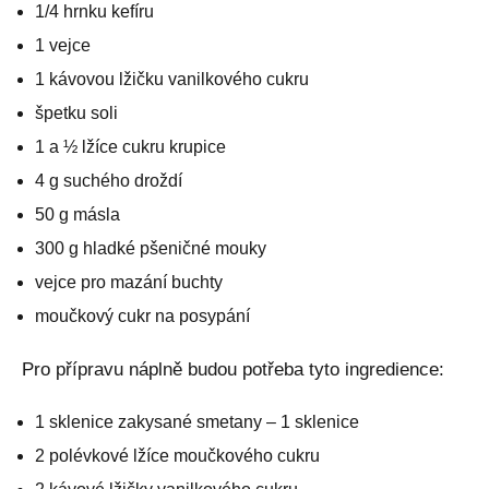
1/4 hrnku kefíru
1 vejce
1 kávovou lžičku vanilkového cukru
špetku soli
1 a ½ lžíce cukru krupice
4 g suchého droždí
50 g másla
300 g hladké pšeničné mouky
vejce pro mazání buchty
moučkový cukr na posypání
Pro přípravu náplně budou potřeba tyto ingredience:
1 sklenice zakysané smetany – 1 sklenice
2 polévkové lžíce moučkového cukru