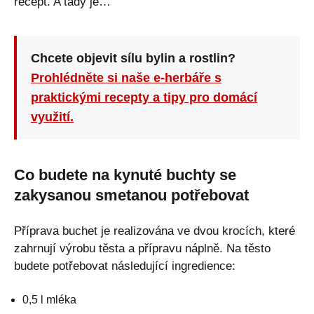
recept. A tady je…
Chcete objevit sílu bylin a rostlin?
Prohlédněte si naše e-herbáře s
praktickými recepty a tipy pro domácí
využití.
Co budete na kynuté buchty se
zakysanou smetanou potřebovat
Příprava buchet je realizována ve dvou krocích, které
zahrnují výrobu těsta a přípravu náplně. Na těsto
budete potřebovat následující ingredience:
0,5 l mléka