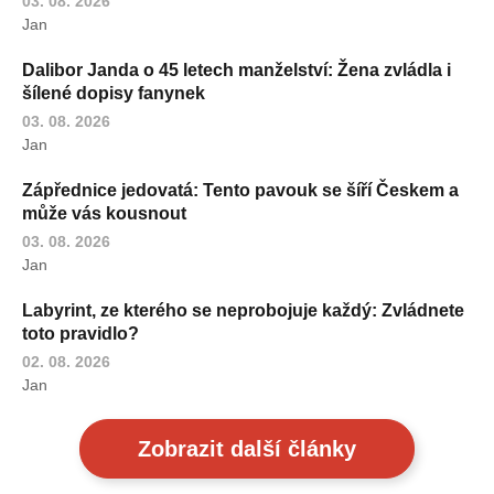
03. 08. 2026
Jan
Dalibor Janda o 45 letech manželství: Žena zvládla i
šílené dopisy fanynek
03. 08. 2026
Jan
Zápřednice jedovatá: Tento pavouk se šíří Českem a
může vás kousnout
03. 08. 2026
Jan
Labyrint, ze kterého se neprobojuje každý: Zvládnete
toto pravidlo?
02. 08. 2026
Jan
Zobrazit další články