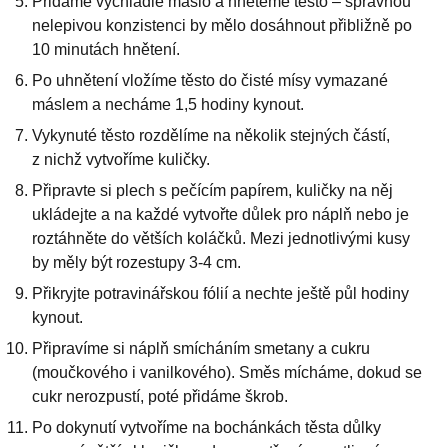
Přidáme vychladlé máslo a hněteme těsto – správnou
nelepivou konzistenci by mělo dosáhnout přibližně po
10 minutách hnětení.
Po uhnětení vložíme těsto do čisté mísy vymazané
máslem a necháme 1,5 hodiny kynout.
Vykynuté těsto rozdělíme na několik stejných částí,
z nichž vytvoříme kuličky.
Připravte si plech s pečícím papírem, kuličky na něj
ukládejte a na každé vytvořte důlek pro náplň nebo je
roztáhněte do větších koláčků. Mezi jednotlivými kusy
by měly být rozestupy 3-4 cm.
Přikryjte potravinářskou fólií a nechte ještě půl hodiny
kynout.
Připravíme si náplň smícháním smetany a cukru
(moučkového i vanilkového). Směs mícháme, dokud se
cukr nerozpustí, poté přidáme škrob.
Po dokynutí vytvoříme na bochánkách těsta důlky