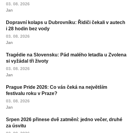
03. 08. 2026
Jan
Dopravní kolaps u Dubrovníku: Řidiči čekali v autech
i 28 hodin bez vody
03. 08. 2026
Jan
Tragédie na Slovensku: Pád malého letadla u Zvolena
si vyžádal tři životy
03. 08. 2026
Jan
Prague Pride 2026: Co vás čeká na největším
festivalu roku v Praze?
03. 08. 2026
Jan
Srpen 2026 přinese dvě zatmění: jedno večer, druhé
za úsvitu