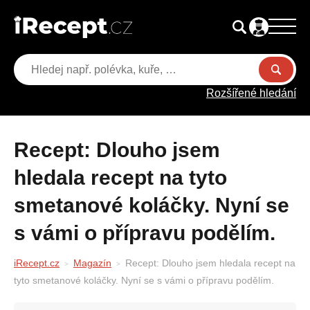
Rozšířené hledání
Recept: Dlouho jsem
hledala recept na tyto
smetanové koláčky. Nyní se
s vámi o přípravu podělím.
iRecept.cz
Magazín
Recept: Dlouho jsem hledala recept na
tyto smetanové koláčky. Nyní se s vámi o přípravu podělím.