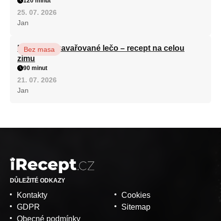
120 minut
25. 07. 2026
Jan
Babiččino zavařované lečo – recept na celou
Bez masa
zimu
90 minut
21. 07. 2026
Jan
DŮLEŽITÉ ODKAZY
Kontakty
Cookies
GDPR
Sitemap
Obecné podmínky