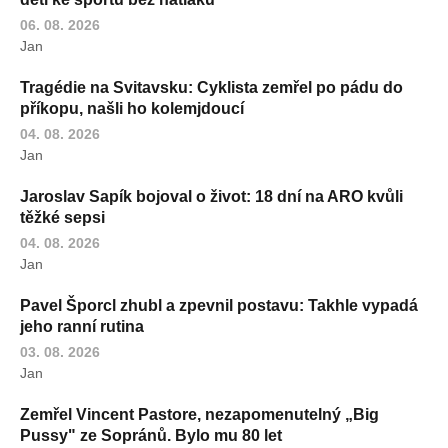
06. 08. 2026
Jan
Tragédie na Svitavsku: Cyklista zemřel po pádu do
příkopu, našli ho kolemjdoucí
04. 08. 2026
Jan
Jaroslav Sapík bojoval o život: 18 dní na ARO kvůli
těžké sepsi
04. 08. 2026
Jan
Pavel Šporcl zhubl a zpevnil postavu: Takhle vypadá
jeho ranní rutina
03. 08. 2026
Jan
Zemřel Vincent Pastore, nezapomenutelný „Big
Pussy" ze Sopránů. Bylo mu 80 let