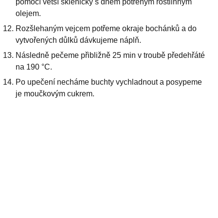
pomocí větší skleničky s dnem potřeným rostlinným
olejem.
Rozšlehaným vejcem potřeme okraje bochánků a do
vytvořených důlků dávkujeme náplň.
Následně pečeme přibližně 25 min v troubě předehřáté
na 190 °C.
Po upečení necháme buchty vychladnout a posypeme
je moučkovým cukrem.