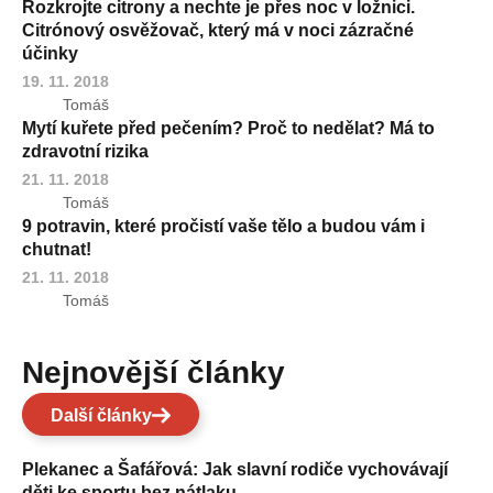
Rozkrojte citrony a nechte je přes noc v ložnici.
Citrónový osvěžovač, který má v noci zázračné
účinky
19. 11. 2018
Tomáš
Mytí kuřete před pečením? Proč to nedělat? Má to
zdravotní rizika
21. 11. 2018
Tomáš
9 potravin, které pročistí vaše tělo a budou vám i
chutnat!
21. 11. 2018
Tomáš
Nejnovější články
Další články
Plekanec a Šafářová: Jak slavní rodiče vychovávají
děti ke sportu bez nátlaku