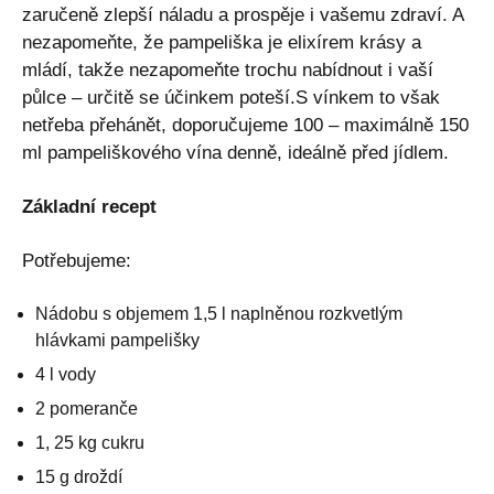
zaručeně zlepší náladu a prospěje i vašemu zdraví. A
nezapomeňte, že pampeliška je elixírem krásy a
mládí, takže nezapomeňte trochu nabídnout i vaší
půlce – určitě se účinkem poteší.S vínkem to však
netřeba přehánět, doporučujeme 100 – maximálně 150
ml pampeliškového vína denně, ideálně před jídlem.
Základní recept
Potřebujeme:
Nádobu s objemem 1,5 l naplněnou rozkvetlým
hlávkami pampelišky
4 l vody
2 pomeranče
1, 25 kg cukru
15 g droždí