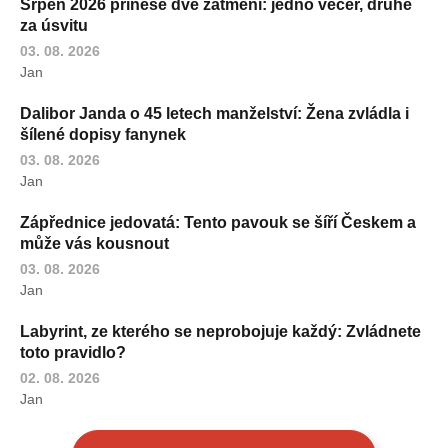
Srpen 2026 přinese dvě zatmění: jedno večer, druhé
za úsvitu
03. 08. 2026
Jan
Dalibor Janda o 45 letech manželství: Žena zvládla i
šílené dopisy fanynek
03. 08. 2026
Jan
Zápřednice jedovatá: Tento pavouk se šíří Českem a
může vás kousnout
03. 08. 2026
Jan
Labyrint, ze kterého se neprobojuje každý: Zvládnete
toto pravidlo?
02. 08. 2026
Jan