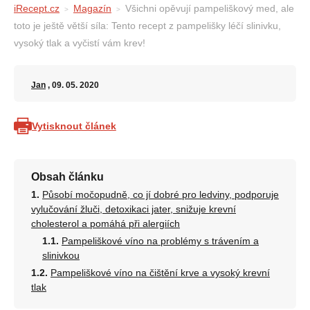
iRecept.cz
Magazín
Všichni opěvují pampeliškový med, ale
toto je ještě větší síla: Tento recept z pampelišky léčí slinivku,
vysoký tlak a vyčistí vám krev!
Jan
, 09. 05. 2020
Vytisknout článek
Obsah článku
Působí močopudně, co jí dobré pro ledviny, podporuje
vylučování žluči, detoxikaci jater, snižuje krevní
cholesterol a pomáhá při alergiích
Pampeliškové víno na problémy s trávením a
slinivkou
Pampeliškové víno na čištění krve a vysoký krevní
tlak