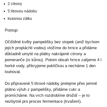
2 citrony
5 litrovou nádobu
kvasnou zátku
Postup:
Očištěné květy pampelišky bez stopek (aniž bychom
jejich propláchli vodou) vložíme do hrnce a přidáme
důkladně umyté na plátky nakrájené citrony a
pomeranče (is kůrou). Potom obsah hrnce zalijeme 4 l
horké vody, přikryjeme pokličkou a necháme 1 den
louhovat.
Do připravené 5 litrové nádoby prelejme přes jemné
plátno výluh z pampelišky, přidáme cukr a
promícháme. Na vrch rozdrobíme droždí – je to
nezbytné pro proces fermentace (kvašení).