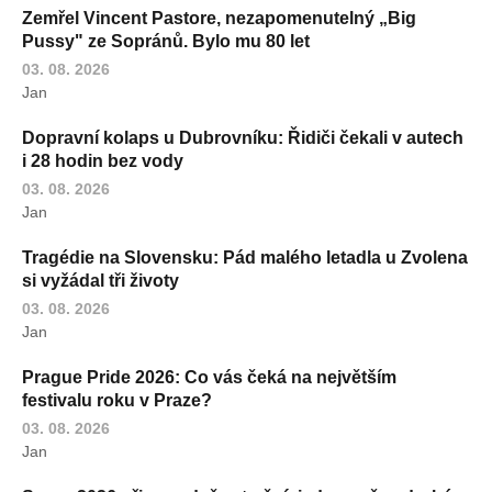
Zemřel Vincent Pastore, nezapomenutelný „Big
Pussy" ze Sopránů. Bylo mu 80 let
03. 08. 2026
Jan
Dopravní kolaps u Dubrovníku: Řidiči čekali v autech
i 28 hodin bez vody
03. 08. 2026
Jan
Tragédie na Slovensku: Pád malého letadla u Zvolena
si vyžádal tři životy
03. 08. 2026
Jan
Prague Pride 2026: Co vás čeká na největším
festivalu roku v Praze?
03. 08. 2026
Jan