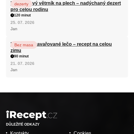
Karamelový větrník na plech – nadýchaný dezert
dezerty
pro celou rodinu
120 minut
25. 07. 2026
Jan
Babiččino zavařované lečo – recept na celou
Bez masa
zimu
90 minut
21. 07. 2026
Jan
DŮLEŽITÉ ODKAZY
Kontakty
Cookies