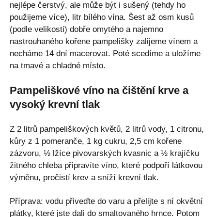
nejlépe čerstvý, ale může být i sušený (tehdy ho
použijeme více), litr bílého vína. Šest až osm kusů
(podle velikosti) dobře omytého a najemno
nastrouhaného kořene pampelišky zalijeme vínem a
necháme 14 dní macerovat. Poté scedíme a uložíme
na tmavé a chladné místo.
Pampeliškové víno na čištění krve a
vysoký krevní tlak
Z 2 litrů pampeliškových květů, 2 litrů vody, 1 citronu,
kůry z 1 pomeranče, 1 kg cukru, 2,5 cm kořene
zázvoru, ½ lžíce pivovarských kvasnic a ½ krajíčku
žitného chleba připravíte víno, které podpoří látkovou
výměnu, pročistí krev a sníží krevní tlak.
Příprava: vodu přiveďte do varu a přelijte s ní okvětní
plátky, které jste dali do smaltovaného hrnce. Potom