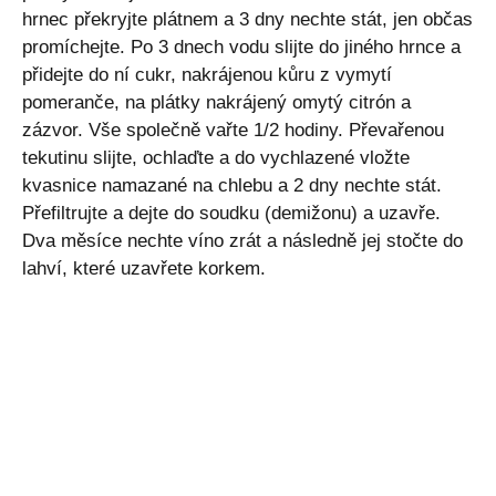
hrnec překryjte plátnem a 3 dny nechte stát, jen občas
promíchejte. Po 3 dnech vodu slijte do jiného hrnce a
přidejte do ní cukr, nakrájenou kůru z vymytí
pomeranče, na plátky nakrájený omytý citrón a
zázvor. Vše společně vařte 1/2 hodiny. Převařenou
tekutinu slijte, ochlaďte a do vychlazené vložte
kvasnice namazané na chlebu a 2 dny nechte stát.
Přefiltrujte a dejte do soudku (demižonu) a uzavře.
Dva měsíce nechte víno zrát a následně jej stočte do
lahví, které uzavřete korkem.