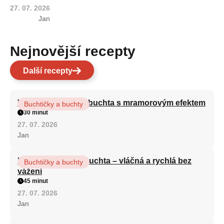
27. 07. 2026
Jan
Nejnovější recepty
Další recepty
Vláčná olejová litá buchta s mramorovým efektem
Buchtičky a buchty
30 minut
27. 07. 2026
Jan
Hrnková maková buchta – vláčná a rychlá bez
Buchtičky a buchty
vážení
45 minut
27. 07. 2026
Jan