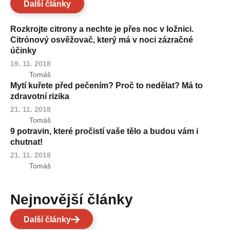
Další články
Rozkrojte citrony a nechte je přes noc v ložnici.
Citrónový osvěžovač, který má v noci zázračné
účinky
19. 11. 2018
Tomáš
Mytí kuřete před pečením? Proč to nedělat? Má to
zdravotní rizika
21. 11. 2018
Tomáš
9 potravin, které pročistí vaše tělo a budou vám i
chutnat!
21. 11. 2018
Tomáš
Nejnovější články
Další články