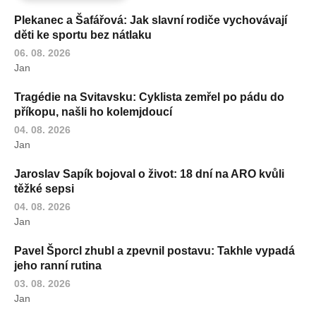
Plekanec a Šafářová: Jak slavní rodiče vychovávají
děti ke sportu bez nátlaku
06. 08. 2026
Jan
Tragédie na Svitavsku: Cyklista zemřel po pádu do
příkopu, našli ho kolemjdoucí
04. 08. 2026
Jan
Jaroslav Sapík bojoval o život: 18 dní na ARO kvůli
těžké sepsi
04. 08. 2026
Jan
Pavel Šporcl zhubl a zpevnil postavu: Takhle vypadá
jeho ranní rutina
03. 08. 2026
Jan