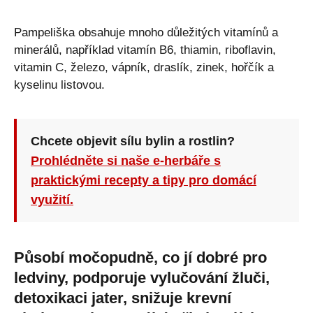
Pampeliška obsahuje mnoho důležitých vitamínů a
minerálů, například vitamín B6, thiamin, riboflavin,
vitamin C, železo, vápník, draslík, zinek, hořčík a
kyselinu listovou.
Chcete objevit sílu bylin a rostlin?
Prohlédněte si naše e-herbáře s
praktickými recepty a tipy pro domácí
využití.
Působí močopudně, co jí dobré pro
ledviny, podporuje vylučování žluči,
detoxikaci jater, snižuje krevní