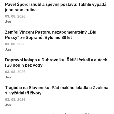
Pavel Šporcl zhubl a zpevnil postavu: Takhle vypadá
jeho ranní rutina
03. 08. 2026
Jan
Zemřel Vincent Pastore, nezapomenutelný „Big
Pussy" ze Sopránů. Bylo mu 80 let
03. 08. 2026
Jan
Dopravní kolaps u Dubrovníku: Řidiči čekali v autech
i 28 hodin bez vody
03. 08. 2026
Jan
Tragédie na Slovensku: Pád malého letadla u Zvolena
si vyžádal tři životy
03. 08. 2026
Jan