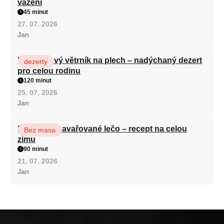
vážení
45 minut
27. 07. 2026
Jan
Karamelový větrník na plech – nadýchaný dezert
dezerty
pro celou rodinu
120 minut
25. 07. 2026
Jan
Babiččino zavařované lečo – recept na celou
Bez masa
zimu
90 minut
21. 07. 2026
Jan