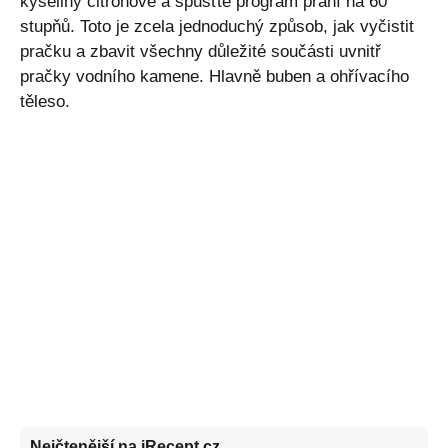
kyseliny citrónové a spusťte program praní na 60
stupňů. Toto je zcela jednoduchý způsob, jak vyčistit
pračku a zbavit všechny důležité součásti uvnitř
pračky vodního kamene. Hlavně buben a ohřívacího
těleso.
Nejčtenější na iRecept.cz