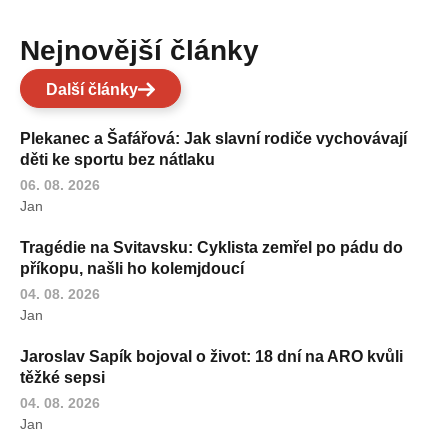
Nejnovější články
Další články
Plekanec a Šafářová: Jak slavní rodiče vychovávají
děti ke sportu bez nátlaku
06. 08. 2026
Jan
Tragédie na Svitavsku: Cyklista zemřel po pádu do
příkopu, našli ho kolemjdoucí
04. 08. 2026
Jan
Jaroslav Sapík bojoval o život: 18 dní na ARO kvůli
těžké sepsi
04. 08. 2026
Jan