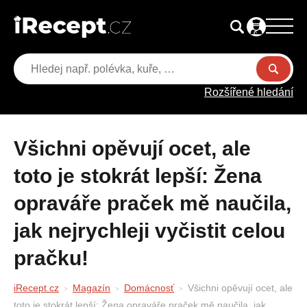
Rozšířené hledání
Všichni opěvují ocet, ale
toto je stokrát lepší: Žena
opraváře praček mě naučila,
jak nejrychleji vyčistit celou
pračku!
iRecept.cz
Magazín
Domácnosť
Všichni opěvují ocet, ale
toto je stokrát lepší: Žena opraváře praček mě naučila, jak