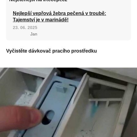
Nejlepší vepřová žebra pečená v troubě:
Tajemství je v marinádě!
23. 06. 2025
Jan
Vyčistěte dávkovač pracího prostředku