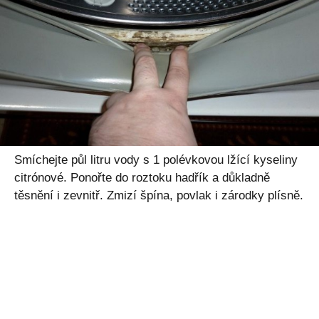
Smíchejte půl litru vody s 1 polévkovou lžící kyseliny
citrónové. Ponořte do roztoku hadřík a důkladně
těsnění i zevnitř. Zmizí špína, povlak i zárodky plísně.