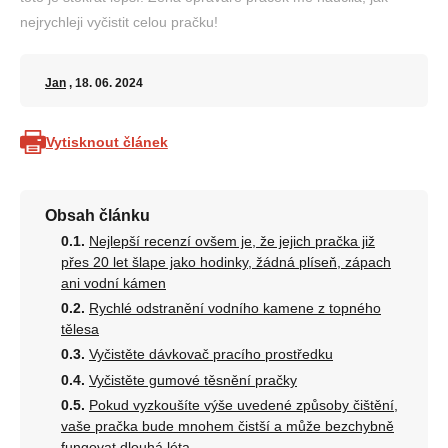
nejrychleji vyčistit celou pračku!
Jan
, 18. 06. 2024
Vytisknout článek
Obsah článku
Nejlepší recenzí ovšem je, že jejich pračka již
přes 20 let šlape jako hodinky, žádná plíseň, zápach
ani vodní kámen
Rychlé odstranění vodního kamene z topného
tělesa
Vyčistěte dávkovač pracího prostředku
Vyčistěte gumové těsnění pračky
Pokud vyzkoušíte výše uvedené způsoby čištění,
vaše pračka bude mnohem čistší a může bezchybně
fungovat dlouhá léta