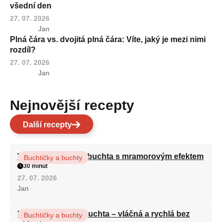
všední den
27. 07. 2026
Jan
Plná čára vs. dvojitá plná čára: Víte, jaký je mezi nimi
rozdíl?
27. 07. 2026
Jan
Nejnovější recepty
Další recepty
Vláčná olejová litá buchta s mramorovým efektem
Buchtičky a buchty
30 minut
27. 07. 2026
Jan
Hrnková maková buchta – vláčná a rychlá bez
Buchtičky a buchty