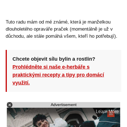
Tuto radu mám od mé známé, která je manželkou
dlouholetého opraváře praček (momentálně je už v
důchodu, ale stále pomáhá všem, kteří ho potřebují).
Chcete objevit sílu bylin a rostlin?
Prohlédněte si naše e-herbáře s
praktickými recepty a tipy pro domácí
využití.
Advertisement