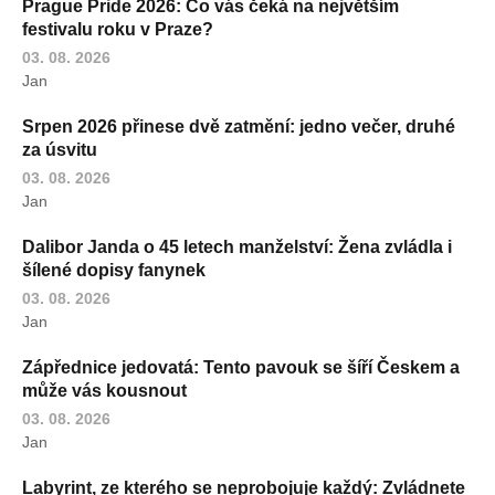
Prague Pride 2026: Co vás čeká na největším
festivalu roku v Praze?
03. 08. 2026
Jan
Srpen 2026 přinese dvě zatmění: jedno večer, druhé
za úsvitu
03. 08. 2026
Jan
Dalibor Janda o 45 letech manželství: Žena zvládla i
šílené dopisy fanynek
03. 08. 2026
Jan
Zápřednice jedovatá: Tento pavouk se šíří Českem a
může vás kousnout
03. 08. 2026
Jan
Labyrint, ze kterého se neprobojuje každý: Zvládnete