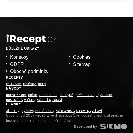
DŮLEŽITÉ ODKAZY
Kontakty
Cookies
GDPR
Sitemap
Obecné podmínky
RECEPTY
chuťovky
polévky
dorty
NÁVODY
babské rady
krása
domácnost
kuchyně
péče o tělo
tipy a triky
pěstování
vaření
zahrada
zdraví
ČLÁNKY
aktuality
bylinky
domácnost
zajímavosti
suroviny
zdraví
Copyright © 2017 - 2026 www.iRecept.cz Šíření obsahu těchto stránek je
bez písemného souhlasu autorů zakázáno.