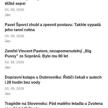
těžké sepsi
04. 08. 2026
Jan
Pavel Šporcl zhubl a zpevnil postavu: Takhle vypadá
jeho ranní rutina
03. 08. 2026
Jan
Zemřel Vincent Pastore, nezapomenutelný „Big
Pussy" ze Sopránů. Bylo mu 80 let
03. 08. 2026
Jan
Dopravní kolaps u Dubrovníku: Řidiči čekali v autech
i 28 hodin bez vody
03. 08. 2026
Jan
Tragédie na Slovensku: Pád malého letadla u Zvolena