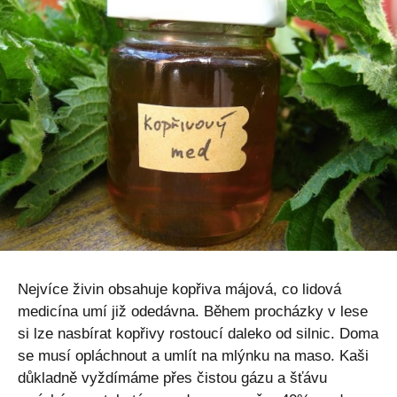
Nejvíce živin obsahuje kopřiva májová, co lidová
medicína umí již odedávna. Během procházky v lese
si lze nasbírat kopřivy rostoucí daleko od silnic. Doma
se musí opláchnout a umlít na mlýnku na maso. Kaši
důkladně vyždímáme přes čistou gázu a šťávu