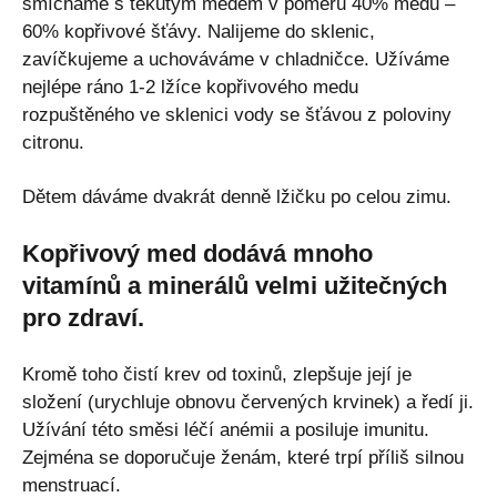
smícháme s tekutým medem v poměru 40% medu –
60% kopřivové šťávy. Nalijeme do sklenic,
zavíčkujeme a uchováváme v chladničce. Užíváme
nejlépe ráno 1-2 lžíce kopřivového medu
rozpuštěného ve sklenici vody se šťávou z poloviny
citronu.
Dětem dáváme dvakrát denně lžičku po celou zimu.
Kopřivový med dodává mnoho
vitamínů a minerálů velmi užitečných
pro zdraví.
Kromě toho čistí krev od toxinů, zlepšuje její je
složení (urychluje obnovu červených krvinek) a ředí ji.
Užívání této směsi léčí anémii a posiluje imunitu.
Zejména se doporučuje ženám, které trpí příliš silnou
menstruací.