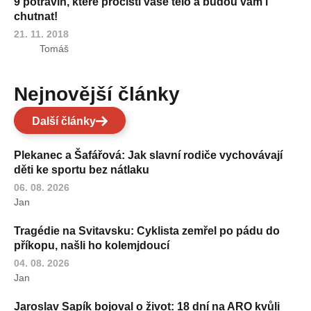
9 potravin, které pročistí vaše tělo a budou vám i
chutnat!
21. 11. 2018
Tomáš
Nejnovější články
Další články
Plekanec a Šafářová: Jak slavní rodiče vychovávají
děti ke sportu bez nátlaku
06. 08. 2026
Jan
Tragédie na Svitavsku: Cyklista zemřel po pádu do
příkopu, našli ho kolemjdoucí
04. 08. 2026
Jan
Jaroslav Sapík bojoval o život: 18 dní na ARO kvůli