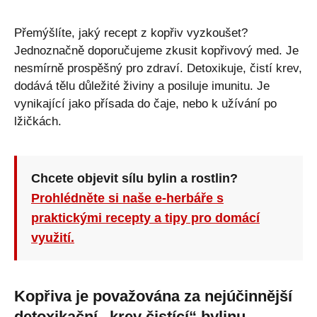
Přemýšlíte, jaký recept z kopřiv vyzkoušet?
Jednoznačně doporučujeme zkusit kopřivový med. Je
nesmírně prospěšný pro zdraví. Detoxikuje, čistí krev,
dodává tělu důležité živiny a posiluje imunitu. Je
vynikající jako přísada do čaje, nebo k užívání po
lžičkách.
Chcete objevit sílu bylin a rostlin?
Prohlédněte si naše e-herbáře s
praktickými recepty a tipy pro domácí
využití.
Kopřiva je považována za nejúčinnější
detoxikační „krev čistící“ bylinu.