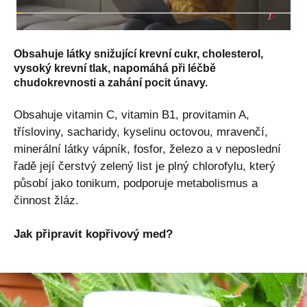
Obsahuje látky snižující krevní cukr, cholesterol,
vysoký krevní tlak, napomáhá při léčbě
chudokrevnosti a zahání pocit únavy.
Obsahuje vitamin C, vitamin B1, provitamin A,
třísloviny, sacharidy, kyselinu octovou, mravenčí,
minerální látky vápník, fosfor, železo a v neposlední
řadě její čerstvý zelený list je plný chlorofylu, který
působí jako tonikum, podporuje metabolismus a
činnost žláz.
Jak připravit kopřivový med?