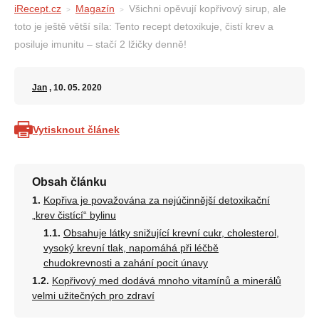
iRecept.cz
Magazín
Všichni opěvují kopřivový sirup, ale
toto je ještě větší síla: Tento recept detoxikuje, čistí krev a
posiluje imunitu – stačí 2 lžičky denně!
Jan
, 10. 05. 2020
Vytisknout článek
Obsah článku
Kopřiva je považována za nejúčinnější detoxikační
„krev čistící“ bylinu
Obsahuje látky snižující krevní cukr, cholesterol,
vysoký krevní tlak, napomáhá při léčbě
chudokrevnosti a zahání pocit únavy
Kopřivový med dodává mnoho vitamínů a minerálů
velmi užitečných pro zdraví