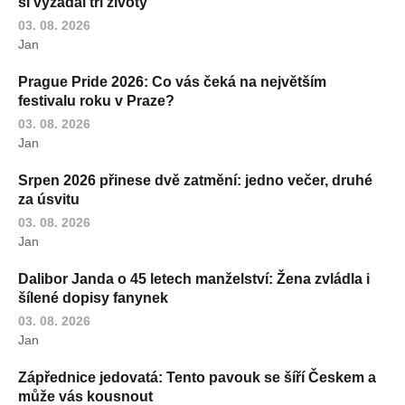
si vyžádal tři životy
03. 08. 2026
Jan
Prague Pride 2026: Co vás čeká na největším
festivalu roku v Praze?
03. 08. 2026
Jan
Srpen 2026 přinese dvě zatmění: jedno večer, druhé
za úsvitu
03. 08. 2026
Jan
Dalibor Janda o 45 letech manželství: Žena zvládla i
šílené dopisy fanynek
03. 08. 2026
Jan
Zápřednice jedovatá: Tento pavouk se šíří Českem a
může vás kousnout