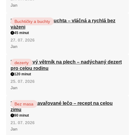
Jan
Hrnková maková buchta – vláčná a rychlá bez
Buchtičky a buchty
vážení
45 minut
27. 07. 2026
Jan
Karamelový větrník na plech – nadýchaný dezert
dezerty
pro celou rodinu
120 minut
25. 07. 2026
Jan
Babiččino zavařované lečo – recept na celou
Bez masa
zimu
90 minut
21. 07. 2026
Jan