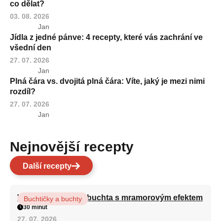
co dělat?
03. 08. 2026
Jan
Jídla z jedné pánve: 4 recepty, které vás zachrání ve
všední den
27. 07. 2026
Jan
Plná čára vs. dvojitá plná čára: Víte, jaký je mezi nimi
rozdíl?
27. 07. 2026
Jan
Nejnovější recepty
Další recepty
Vláčná olejová litá buchta s mramorovým efektem
Buchtičky a buchty
30 minut
27. 07. 2026