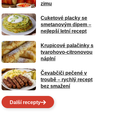
zimu
Cuketové placky se
smetanovým dipem –
nejlepší letní recept
Krupicové palačinky s
tvarohovo-citronovou
náplní
Čevabčiči pečené v
troubě – rychlý recept
bez smažení
Další recepty