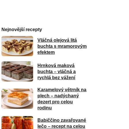
Nejnovější recepty
Vláčná olejová litá
buchta s mramorovým
efektem
Hrnková maková
buchta – vláčná a
rychlá bez vážení
Karamelový větrník na
plech – nadýchaný
dezert pro celou
rodinu
Babiččino zavařované
lečo – recept na celou