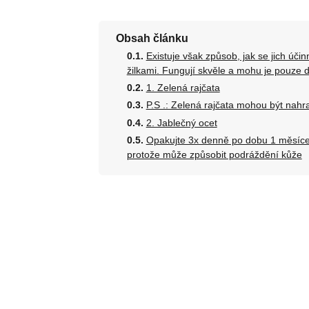
Obsah článku
Existuje však způsob, jak se jich úči
žilkami. Fungují skvěle a mohu je pouze d
1. Zelená rajčata
P.S .: Zelená rajčata mohou být nah
2. Jablečný ocet
Opakujte 3x denně po dobu 1 měsíce.
protože může způsobit podráždění kůže