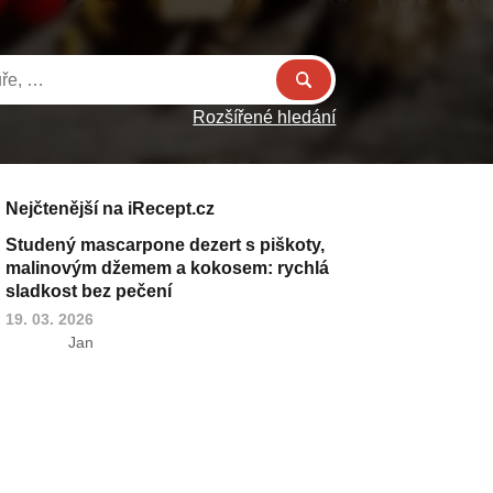
Rozšířené hledání
Nejčtenější na iRecept.cz
Studený mascarpone dezert s piškoty,
malinovým džemem a kokosem: rychlá
sladkost bez pečení
19. 03. 2026
Jan