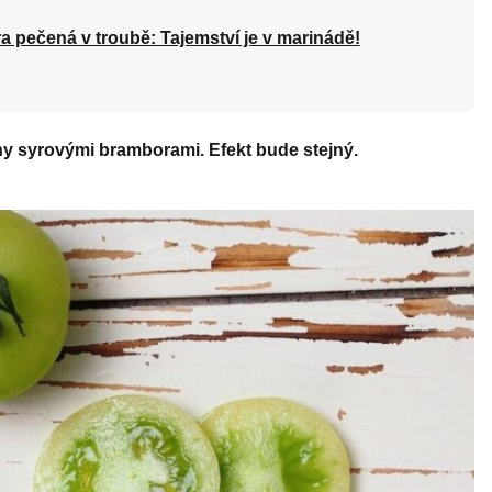
a pečená v troubě: Tajemství je v marinádě!
ny syrovými bramborami. Efekt bude stejný.