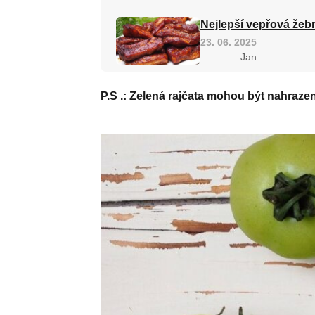
Nejlepší vepřová žebr
23. 06. 2025
Jan
P.S .: Zelená rajčata mohou být nahraze