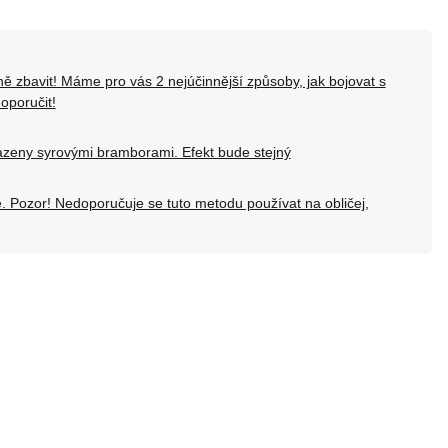
nně zbavit! Máme pro vás 2 nejúčinnější způsoby, jak bojovat s
oporučit!
razeny syrovými bramborami. Efekt bude stejný
 Pozor! Nedoporučuje se tuto metodu používat na obličej,