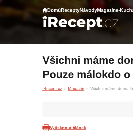
Domů
Recepty
Návody
Magazín
e-Kuch
Všichni máme doma lék na rozšířené cívky.
Pouze málokdo o 
iRecept.cz
Magazín
Všichni máme doma lék
Vytisknout článek