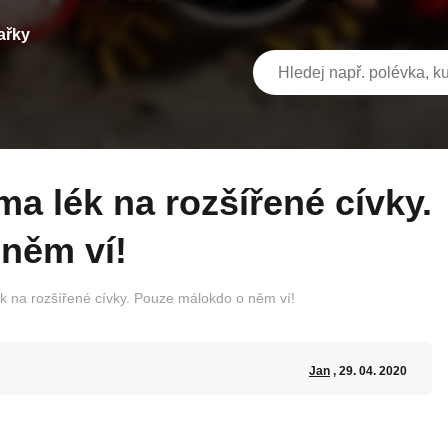
ařky
něm ví!
 na rozšířené cívky. Pouze málokdo o něm ví!
Jan
, 29. 04. 2020