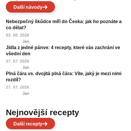
Další návody
Nebezpečný škůdce míří do Česka: jak ho poznáte a
co dělat?
03. 08. 2026
Jan
Jídla z jedné pánve: 4 recepty, které vás zachrání ve
všední den
27. 07. 2026
Jan
Plná čára vs. dvojitá plná čára: Víte, jaký je mezi nimi
rozdíl?
27. 07. 2026
Jan
Nejnovější recepty
Další recepty