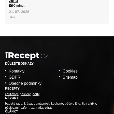
zimu
90 minut
21. 07. 2026
Jan
DŮLEŽITÉ ODKAZY
Kontakty
Cookies
GDPR
Sitemap
Obecné podmínky
RECEPTY
chuťovky
polévky
dorty
NÁVODY
babské rady
krása
domácnost
kuchyně
péče o tělo
tipy a triky
pěstování
vaření
zahrada
zdraví
ČLÁNKY