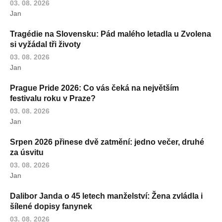
03. 08. 2026
Jan
Tragédie na Slovensku: Pád malého letadla u Zvolena
si vyžádal tři životy
03. 08. 2026
Jan
Prague Pride 2026: Co vás čeká na největším
festivalu roku v Praze?
03. 08. 2026
Jan
Srpen 2026 přinese dvě zatmění: jedno večer, druhé
za úsvitu
03. 08. 2026
Jan
Dalibor Janda o 45 letech manželství: Žena zvládla i
šílené dopisy fanynek
03. 08. 2026