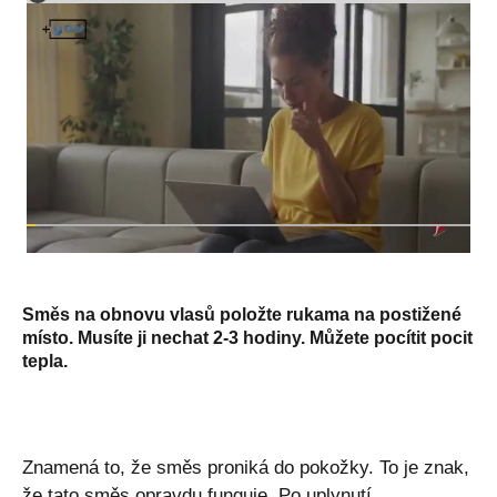
Směs na obnovu vlasů položte rukama na postižené
místo. Musíte ji nechat 2-3 hodiny. Můžete pocítit pocit
tepla.
Znamená to, že směs proniká do pokožky. To je znak,
že tato směs opravdu funguje. Po uplynutí