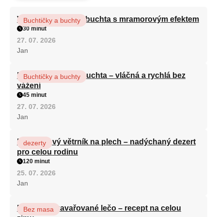
Vláčná olejová litá buchta s mramorovým efektem
Buchtičky a buchty
30 minut
27. 07. 2026
Jan
Hrnková maková buchta – vláčná a rychlá bez
Buchtičky a buchty
vážení
45 minut
27. 07. 2026
Jan
Karamelový větrník na plech – nadýchaný dezert
dezerty
pro celou rodinu
120 minut
25. 07. 2026
Jan
Babiččino zavařované lečo – recept na celou
Bez masa