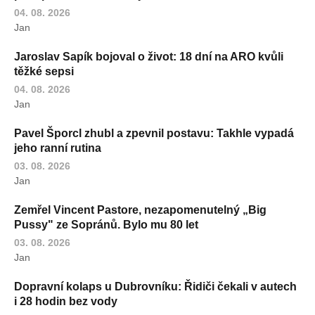
04. 08. 2026
Jan
Jaroslav Sapík bojoval o život: 18 dní na ARO kvůli
těžké sepsi
04. 08. 2026
Jan
Pavel Šporcl zhubl a zpevnil postavu: Takhle vypadá
jeho ranní rutina
03. 08. 2026
Jan
Zemřel Vincent Pastore, nezapomenutelný „Big
Pussy" ze Sopránů. Bylo mu 80 let
03. 08. 2026
Jan
Dopravní kolaps u Dubrovníku: Řidiči čekali v autech
i 28 hodin bez vody