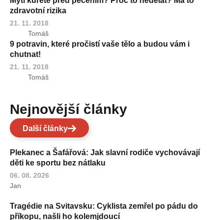
Mytí kuřete před pečením? Proč to nedělat? Má to
zdravotní rizika
21. 11. 2018
Tomáš
9 potravin, které pročistí vaše tělo a budou vám i
chutnat!
21. 11. 2018
Tomáš
Nejnovější články
Další články
Plekanec a Šafářová: Jak slavní rodiče vychovávají
děti ke sportu bez nátlaku
06. 08. 2026
Jan
Tragédie na Svitavsku: Cyklista zemřel po pádu do
příkopu, našli ho kolemjdoucí