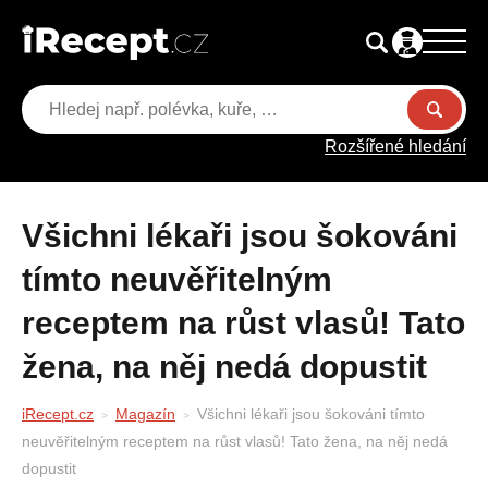
Rozšířené hledání
Všichni lékaři jsou šokováni
tímto neuvěřitelným
receptem na růst vlasů! Tato
žena, na něj nedá dopustit
iRecept.cz
Magazín
Všichni lékaři jsou šokováni tímto
neuvěřitelným receptem na růst vlasů! Tato žena, na něj nedá
dopustit