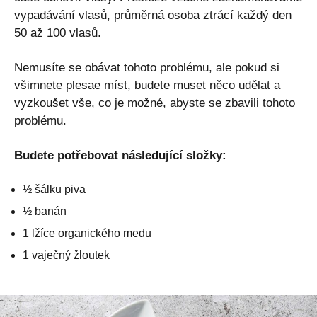
vypadávání vlasů, průměrná osoba ztrácí každý den
50 až 100 vlasů.
Nemusíte se obávat tohoto problému, ale pokud si
všimnete plesae míst, budete muset něco udělat a
vyzkoušet vše, co je možné, abyste se zbavili tohoto
problému.
Budete potřebovat následující složky:
½ šálku piva
½ banán
1 lžíce organického medu
1 vaječný žloutek