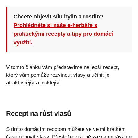
Chcete objevit sílu bylin a rostlin?
Prohlédněte si naše e-herbáře s
praktickými recepty a tipy pro domácí
využití.
V tomto článku vám představíme nejlepší recept,
který vám pomůže rozvinout vlasy a učinit je
atraktivnější a lesklejší.
Recept na růst vlasů
S tímto domácím recptom můžete ve velmi krátkém
čase obnovit vlasy. Přestože vzácně zaznamenáváme