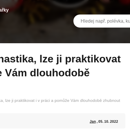
ařky
že Vám dlouhodobě
a, lze ji praktikovat i v práci a pomůže Vám dlouhodobě zhubnout
Jan
, 05. 10. 2022