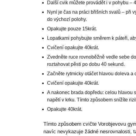
Další cvik můžete provádět i v pohybu – 4
Nyní je čas na práci břišních svalů – při
do výchozí polohy.
Opakujte pouze 15krát.
Lopatkami pohybujte směrem k páteři, abyst
Cvičení opakujte 40krát.
Zvedněte ruce rovnoběžně vedle sebe do 
roztahovat pěsti po dobu 40 sekund.
Začněte rytmicky otáčet hlavou doleva a 
Cvičení opakujte 40krát.
A nakonec brada dopředu: celou hlavou se
napětí v krku. Tímto způsobem snížíte riz
Opakujte 40krát.
Tímto způsobem cvičte Vorobjevovu gymn
navíc nevykazuje žádné nesrovnalosti, t