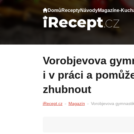
Domů
Recepty
Návody
Magazín
e-Kuch
Vorobjevova gymnastika, lze ji praktikovat
i v práci a pomů
zhubnout
iRecept.cz
Magazín
Vorobjevova gymnastik