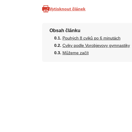
Vytisknout článek
Obsah článku
Pouhých 8 cviků po 6 minutách
Cviky podle Vorobjevovy gymnastiky
Můžeme začít