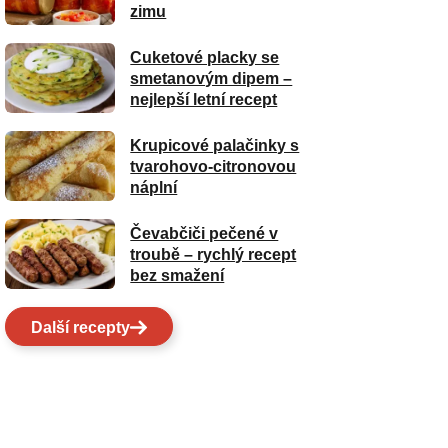
zimu
Cuketové placky se
smetanovým dipem –
nejlepší letní recept
Krupicové palačinky s
tvarohovo-citronovou
náplní
Čevabčiči pečené v
troubě – rychlý recept
bez smažení
Další recepty