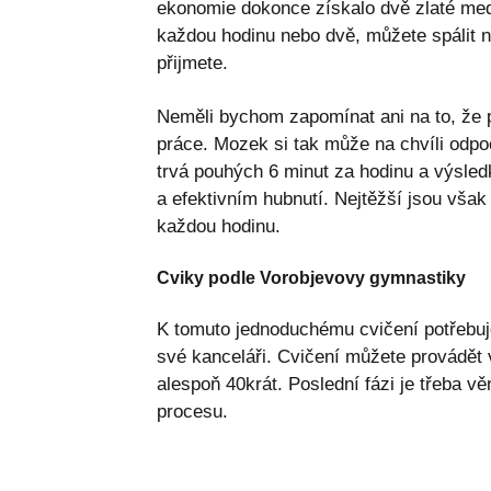
ekonomie dokonce získalo dvě zlaté meda
každou hodinu nebo dvě, můžete spálit n
přijmete.
Neměli bychom zapomínat ani na to, že p
práce. Mozek si tak může na chvíli odpo
trvá pouhých 6 minut za hodinu a výsledk
a efektivním hubnutí. Nejtěžší jsou však p
každou hodinu.
Cviky podle Vorobjevovy gymnastiky
K tomuto jednoduchému cvičení potřebuje
své kanceláři. Cvičení můžete provádět 
alespoň 40krát. Poslední fázi je třeba v
procesu.