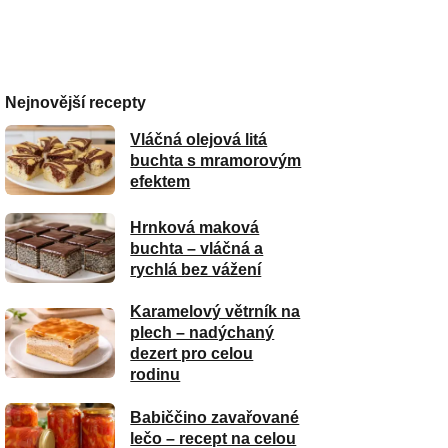
Nejnovější recepty
Vláčná olejová litá
buchta s mramorovým
efektem
Hrnková maková
buchta – vláčná a
rychlá bez vážení
Karamelový větrník na
plech – nadýchaný
dezert pro celou
rodinu
Babiččino zavařované
lečo – recept na celou