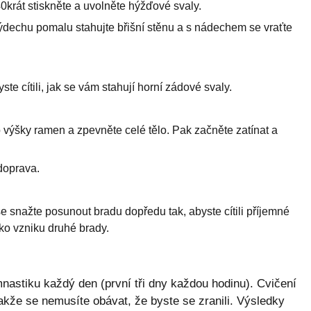
0krát stiskněte a uvolněte hýžďové svaly.
 výdechu pomalu stahujte břišní stěnu a s nádechem se vraťte
e cítili, jak se vám stahují horní zádové svaly.
výšky ramen a zpevněte celé tělo. Pak začněte zatínat a
doprava.
 snažte posunout bradu dopředu tak, abyste cítili příjemné
iko vzniku druhé brady.
astiku každý den (první tři dny každou hodinu). Cvičení
akže se nemusíte obávat, že byste se zranili. Výsledky