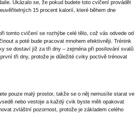
ile. Ukázalo se, že pokud budete toto cvičení provádět
euvěřitelných 15 procent kalorií, které během dne
ři tomto cvičení se rozhýbe celé tělo, což vás odvede od
činout a poté bude pracovat mnohem efektivněji. Trénink
y se dostaví již za tři dny – zejména při posilování svalů
rvní tři dny, protože je důležité cviky poctivě trénovat
te pouze malý prostor, takže se o něj nemusíte starat ve
vsedě nebo vestoje a každý cvik byste měli opakovat
ěnovat zvláštní pozornost, protože je základem celého