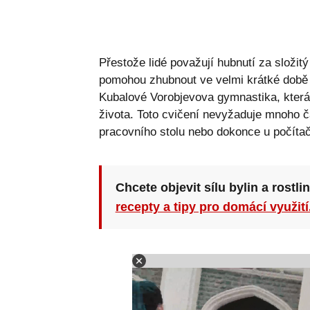
Přestože lidé považují hubnutí za složitý
pomohou zhubnout ve velmi krátké době a 
Kubalové Vorobjevova gymnastika, kter
života. Toto cvičení nevyžaduje mnoho č
pracovního stolu nebo dokonce u počíta
Chcete objevit sílu bylin a rostli
recepty a tipy pro domácí využití