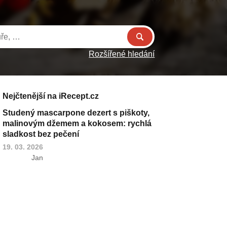
Rozšířené hledání
Nejčtenější na iRecept.cz
Studený mascarpone dezert s piškoty,
malinovým džemem a kokosem: rychlá
sladkost bez pečení
19. 03. 2026
Jan