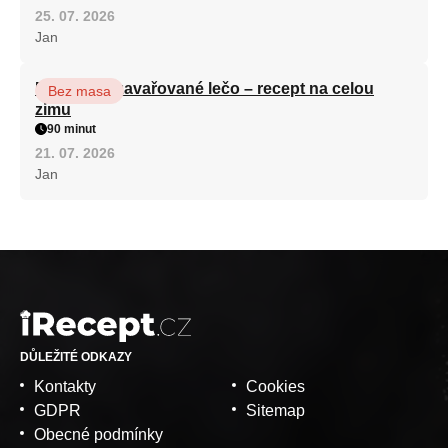
25. 07. 2026
Jan
Babiččino zavařované lečo – recept na celou
Bez masa
zimu
90 minut
21. 07. 2026
Jan
DŮLEŽITÉ ODKAZY
Kontakty
Cookies
GDPR
Sitemap
Obecné podmínky