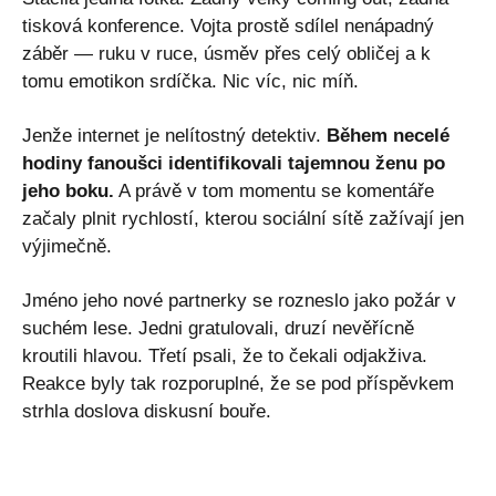
tisková konference. Vojta prostě sdílel nenápadný
záběr — ruku v ruce, úsměv přes celý obličej a k
tomu emotikon srdíčka. Nic víc, nic míň.
Jenže internet je nelítostný detektiv.
Během necelé
hodiny fanoušci identifikovali tajemnou ženu po
jeho boku.
A právě v tom momentu se komentáře
začaly plnit rychlostí, kterou sociální sítě zažívají jen
výjimečně.
Jméno jeho nové partnerky se rozneslo jako požár v
suchém lese. Jedni gratulovali, druzí nevěřícně
kroutili hlavou. Třetí psali, že to čekali odjakživa.
Reakce byly tak rozporuplné, že se pod příspěvkem
strhla doslova diskusní bouře.