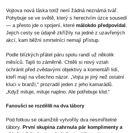
Vojtova nová láska totiž není žádná neznámá tvář.
Pohybuje se ve světě, který s herectvím úzce sousedí
— a přesto jde o spojení, které
málokdo předpovídal
.
Jejich cesty se údajně zkřížily na jedné z uzavřených
akcí, kam běžní smrtelníci nemají přístup.
Podle blízkých přátel páru spolu randí už několik
měsíců. Tajili to záměrně. Chtěli si nový vztah
ochránit před zvědavými objektivy a komentáři lidí,
kteří mají na všechno názor. „Vojta je jiný než ostatní
kluci v branži,“ prozradil jeden z jeho kamarádů.
„Když miluje, miluje naplno. Ale potřebuje klid.“
Fanoušci se rozdělili na dva tábory
Pod fotkou se okamžitě vytvořily dva nesmiřitelné
tábory.
První skupina zahrnula pár komplimenty a