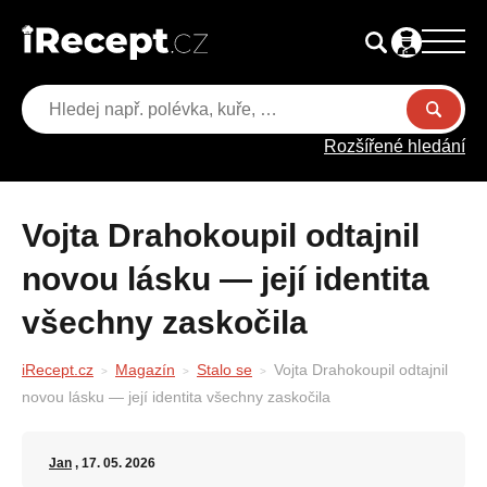
Rozšířené hledání
Vojta Drahokoupil odtajnil
novou lásku — její identita
všechny zaskočila
iRecept.cz
Magazín
Stalo se
Vojta Drahokoupil odtajnil
novou lásku — její identita všechny zaskočila
Jan
, 17. 05. 2026