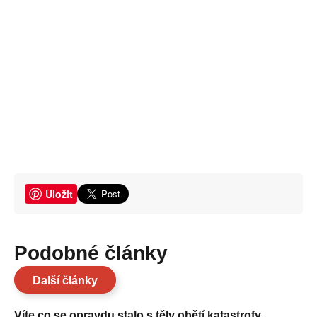
Uložit
Podobné články
Další články
Víte co se opravdu stalo s těly obětí katastrofy