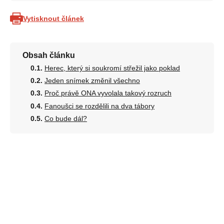
Vytisknout článek
Obsah článku
Herec, který si soukromí střežil jako poklad
Jeden snímek změnil všechno
Proč právě ONA vyvolala takový rozruch
Fanoušci se rozdělili na dva tábory
Co bude dál?