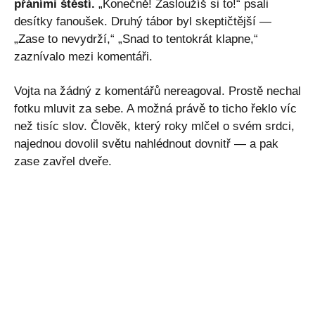
přáními štěstí.
„Konečně! Zasloužíš si to!“ psali
desítky fanoušek. Druhý tábor byl skeptičtější —
„Zase to nevydrží,“ „Snad to tentokrát klapne,“
zaznívalo mezi komentáři.
Vojta na žádný z komentářů nereagoval. Prostě nechal
fotku mluvit za sebe. A možná právě to ticho řeklo víc
než tisíc slov. Člověk, který roky mlčel o svém srdci,
najednou dovolil světu nahlédnout dovnitř — a pak
zase zavřel dveře.