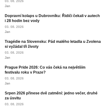
03. 08. 2026
Jan
Dopravní kolaps u Dubrovníku: Řidiči čekali v autech
i 28 hodin bez vody
03. 08. 2026
Jan
Tragédie na Slovensku: Pád malého letadla u Zvolena
si vyžádal tři životy
03. 08. 2026
Jan
Prague Pride 2026: Co vás čeká na největším
festivalu roku v Praze?
03. 08. 2026
Jan
Srpen 2026 přinese dvě zatmění: jedno večer, druhé
za úsvitu
03. 08. 2026