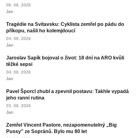
06. 08. 2026
Jan
Tragédie na Svitavsku: Cyklista zemřel po pádu do
příkopu, našli ho kolemjdoucí
04. 08. 2026
Jan
Jaroslav Sapík bojoval o život: 18 dní na ARO kvůli
těžké sepsi
04. 08. 2026
Jan
Pavel Šporcl zhubl a zpevnil postavu: Takhle vypadá
jeho ranní rutina
03. 08. 2026
Jan
Zemřel Vincent Pastore, nezapomenutelný „Big
Pussy" ze Sopránů. Bylo mu 80 let