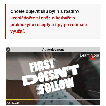
Chcete objevit sílu bylin a rostlin?
Prohlédněte si naše e-herbáře s
praktickými recepty a tipy pro domácí
využití.
Advertisement