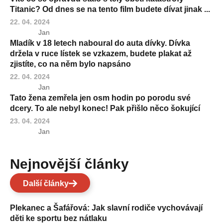
Titanic? Od dnes se na tento film budete dívat jinak ...
22. 04. 2024
Jan
Mladík v 18 letech naboural do auta dívky. Dívka
držela v ruce lístek se vzkazem, budete plakat až
zjistíte, co na něm bylo napsáno
22. 04. 2024
Jan
Tato žena zemřela jen osm hodin po porodu své
dcery. To ale nebyl konec! Pak přišlo něco šokující
23. 04. 2024
Jan
Nejnovější články
Další články
Plekanec a Šafářová: Jak slavní rodiče vychovávají
děti ke sportu bez nátlaku