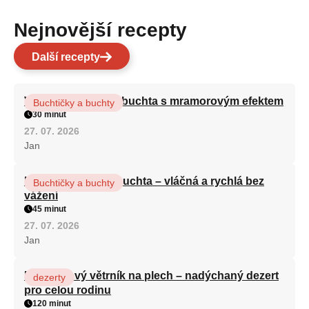
Nejnovější recepty
Další recepty
Vláčná olejová litá buchta s mramorovým efektem
Buchtičky a buchty
30 minut
27. 07. 2026
Jan
Hrnková maková buchta – vláčná a rychlá bez
Buchtičky a buchty
vážení
45 minut
27. 07. 2026
Jan
Karamelový větrník na plech – nadýchaný dezert
dezerty
pro celou rodinu
120 minut