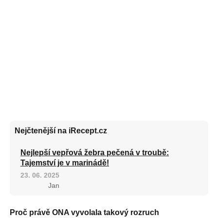
Nejčtenější na iRecept.cz
Nejlepší vepřová žebra pečená v troubě:
Tajemství je v marinádě!
23. 06. 2025
Jan
Proč právě ONA vyvolala takový rozruch