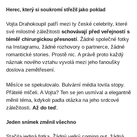
Herec, který si soukromí střežil jako poklad
Vojta Drahokoupil patří mezi ty české celebrity, které
své milostné záležitosti
schovávají před veřejností s
téměř chirurgickou přesností
. Žádné společné fotky
na Instagramu, žádné rozhovory o partnerce, žádné
romantické stories. Prostě nic. A právě proto každý
náznak nového vztahu vyvolá mezi jeho fanoušky
doslova zemětřesení.
Měsíce se spekulovalo. Bulvární média lovila stopy.
Přátelé mlčeli. A Vojta? Ten se jen usmíval a elegantně
měnil téma, kdykoli padla otázka na jeho srdcové
záležitosti.
Až do teď.
Jeden snímek změnil všechno
Stačila jediná fotka. Žádný velký coming out, žádná