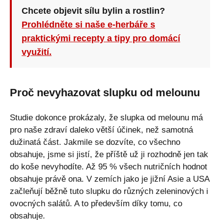
Chcete objevit sílu bylin a rostlin?
Prohlédněte si naše e-herbáře s
praktickými recepty a tipy pro domácí
využití.
Proč nevyhazovat slupku od melounu
Studie dokonce prokázaly, že slupka od melounu má
pro naše zdraví daleko větší účinek, než samotná
dužinatá část. Jakmile se dozvíte, co všechno
obsahuje, jsme si jistí, že příště už ji rozhodně jen tak
do koše nevyhodíte. Až 95 % všech nutričních hodnot
obsahuje právě ona. V zemích jako je jižní Asie a USA
začleňují běžně tuto slupku do různých zeleninových i
ovocných salátů. A to především díky tomu, co
obsahuje.