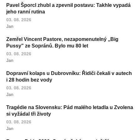
Pavel Šporcl zhubl a zpevnil postavu: Takhle vypadá
jeho ranní rutina
03. 08. 2026
Jan
Zemřel Vincent Pastore, nezapomenutelný „Big
Pussy" ze Sopránů. Bylo mu 80 let
03. 08. 2026
Jan
Dopravní kolaps u Dubrovníku: Řidiči čekali v autech
i 28 hodin bez vody
03. 08. 2026
Jan
Tragédie na Slovensku: Pád malého letadla u Zvolena
si vyžádal tři životy
03. 08. 2026
Jan