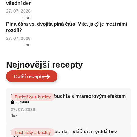
všední den
27. 07. 2026
Jan
Plná čára vs. dvojitá plná čára: Víte, jaký je mezi nimi
rozdíl?
27. 07. 2026
Jan
Nejnovější recepty
Další recepty
Vláčná olejová litá buchta s mramorovým efektem
Buchtičky a buchty
30 minut
27. 07. 2026
Jan
Hrnková maková buchta – vláčná a rychlá bez
Buchtičky a buchty