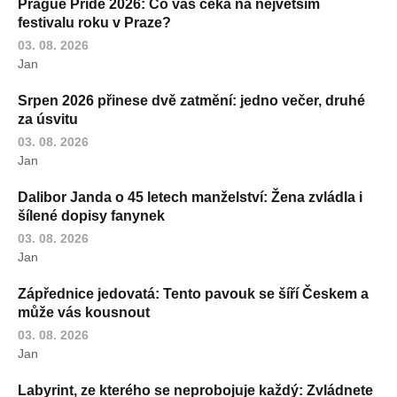
Prague Pride 2026: Co vás čeká na největším
festivalu roku v Praze?
03. 08. 2026
Jan
Srpen 2026 přinese dvě zatmění: jedno večer, druhé
za úsvitu
03. 08. 2026
Jan
Dalibor Janda o 45 letech manželství: Žena zvládla i
šílené dopisy fanynek
03. 08. 2026
Jan
Zápřednice jedovatá: Tento pavouk se šíří Českem a
může vás kousnout
03. 08. 2026
Jan
Labyrint, ze kterého se neprobojuje každý: Zvládnete