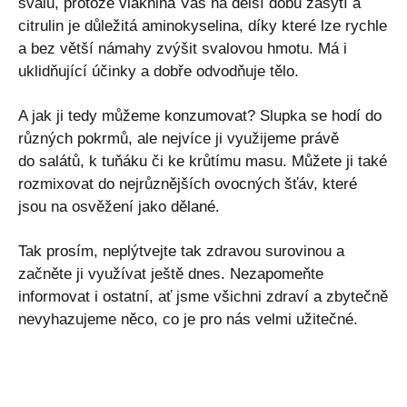
svalů, protože vláknina Vás na delší dobu zasytí a
citrulin je důležitá aminokyselina, díky které lze rychle
a bez větší námahy zvýšit svalovou hmotu. Má i
uklidňující účinky a dobře odvodňuje tělo.
A jak ji tedy můžeme konzumovat? Slupka se hodí do
různých pokrmů, ale nejvíce ji využijeme právě
do salátů, k tuňáku či ke krůtímu masu. Můžete ji také
rozmixovat do nejrůznějších ovocných šťáv, které
jsou na osvěžení jako dělané.
Tak prosím, neplýtvejte tak zdravou surovinou a
začněte ji využívat ještě dnes. Nezapomeňte
informovat i ostatní, ať jsme všichni zdraví a zbytečně
nevyhazujeme něco, co je pro nás velmi užitečné.