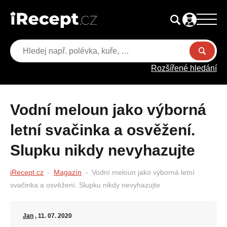
Rozšířené hledání
Vodní meloun jako výborná
letní svačinka a osvěžení.
Slupku nikdy nevyhazujte
iRecept.cz
Magazín
Vodní meloun jako výborná letní
svačinka a osvěžení. Slupku nikdy nevyhazujte
Jan
, 11. 07. 2020