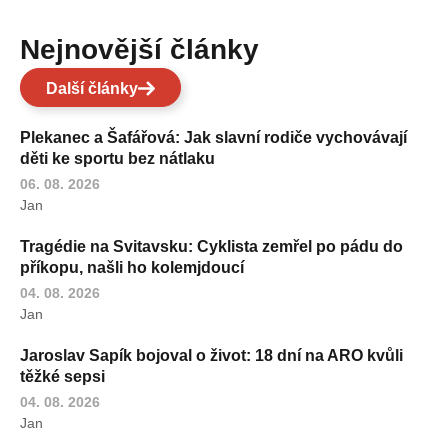
Nejnovější články
Další články
Plekanec a Šafářová: Jak slavní rodiče vychovávají
děti ke sportu bez nátlaku
06. 08. 2026
Jan
Tragédie na Svitavsku: Cyklista zemřel po pádu do
příkopu, našli ho kolemjdoucí
04. 08. 2026
Jan
Jaroslav Sapík bojoval o život: 18 dní na ARO kvůli
těžké sepsi
04. 08. 2026
Jan