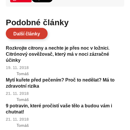
Podobné články
Další články
Rozkrojte citrony a nechte je přes noc v ložnici.
Citrónový osvěžovač, který má v noci zázračné
účinky
19. 11. 2018
Tomáš
Mytí kuřete před pečením? Proč to nedělat? Má to
zdravotní rizika
21. 11. 2018
Tomáš
9 potravin, které pročistí vaše tělo a budou vám i
chutnat!
21. 11. 2018
Tomáš