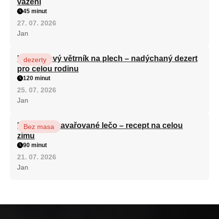
vážení
45 minut
27. 07. 2026
Jan
Karamelový větrník na plech – nadýchaný dezert
dezerty
pro celou rodinu
120 minut
25. 07. 2026
Jan
Babiččino zavařované lečo – recept na celou
Bez masa
zimu
90 minut
21. 07. 2026
Jan