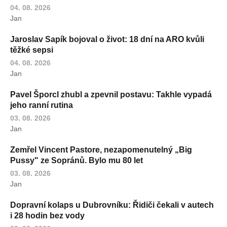
04. 08. 2026
Jan
Jaroslav Sapík bojoval o život: 18 dní na ARO kvůli
těžké sepsi
04. 08. 2026
Jan
Pavel Šporcl zhubl a zpevnil postavu: Takhle vypadá
jeho ranní rutina
03. 08. 2026
Jan
Zemřel Vincent Pastore, nezapomenutelný „Big
Pussy" ze Sopránů. Bylo mu 80 let
03. 08. 2026
Jan
Dopravní kolaps u Dubrovníku: Řidiči čekali v autech
i 28 hodin bez vody