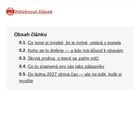
Vytisknout článek
Obsah článku
Co jsme si mysleli, že je mrtvé, vstává z popela
Koho se to dotkne — a kdo má důvod k obavám
Skrytá změna, o které se zatím mlčí
Co to znamená pro vás jako zákazníky
Do ledna 2027 zbývá čas — ale ne tolik, kolik si
myslíte