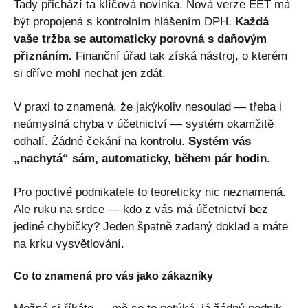
Tady přichází ta klíčová novinka. Nová verze EET má
být propojená s kontrolním hlášením DPH.
Každá
vaše tržba se automaticky porovná s daňovým
přiznáním.
Finanční úřad tak získá nástroj, o kterém
si dříve mohl nechat jen zdát.
V praxi to znamená, že jakýkoliv nesoulad — třeba i
neúmyslná chyba v účetnictví — systém okamžitě
odhalí. Žádné čekání na kontrolu.
Systém vás
„nachytá“ sám, automaticky, během pár hodin.
Pro poctivé podnikatele to teoreticky nic neznamená.
Ale ruku na srdce — kdo z vás má účetnictví bez
jediné chybičky? Jeden špatně zadaný doklad a máte
na krku vysvětlování.
Co to znamená pro vás jako zákazníky