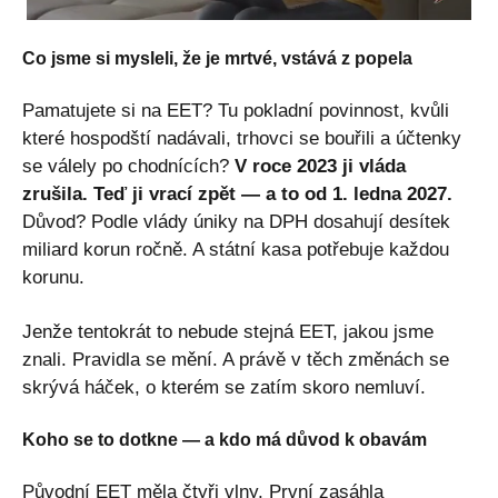
Co jsme si mysleli, že je mrtvé, vstává z popela
Pamatujete si na EET? Tu pokladní povinnost, kvůli
které hospodští nadávali, trhovci se bouřili a účtenky
se válely po chodnících?
V roce 2023 ji vláda
zrušila. Teď ji vrací zpět — a to od 1. ledna 2027.
Důvod? Podle vlády úniky na DPH dosahují desítek
miliard korun ročně. A státní kasa potřebuje každou
korunu.
Jenže tentokrát to nebude stejná EET, jakou jsme
znali. Pravidla se mění. A právě v těch změnách se
skrývá háček, o kterém se zatím skoro nemluví.
Koho se to dotkne — a kdo má důvod k obavám
Původní EET měla čtyři vlny. První zasáhla