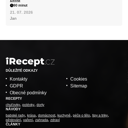
90 minut
21. 07. 2026
Jan
DŮLEŽITÉ ODKAZY
Kontakty
Cookies
GDPR
Sitemap
Obecné podmínky
RECEPTY
chuťovky
polévky
dorty
NÁVODY
babské rady
krása
domácnost
kuchyně
péče o tělo
tipy a triky
pěstování
vaření
zahrada
zdraví
ČLÁNKY