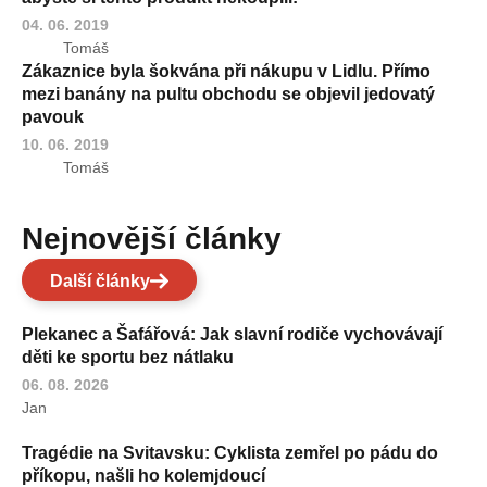
04. 06. 2019
Tomáš
Zákaznice byla šokvána při nákupu v Lidlu. Přímo
mezi banány na pultu obchodu se objevil jedovatý
pavouk
10. 06. 2019
Tomáš
Nejnovější články
Další články
Plekanec a Šafářová: Jak slavní rodiče vychovávají
děti ke sportu bez nátlaku
06. 08. 2026
Jan
Tragédie na Svitavsku: Cyklista zemřel po pádu do
příkopu, našli ho kolemjdoucí