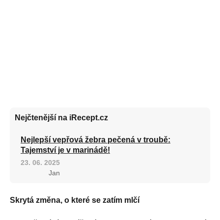
Nejčtenější na iRecept.cz
Nejlepší vepřová žebra pečená v troubě:
Tajemství je v marinádě!
23. 06. 2025
Jan
Skrytá změna, o které se zatím mlčí