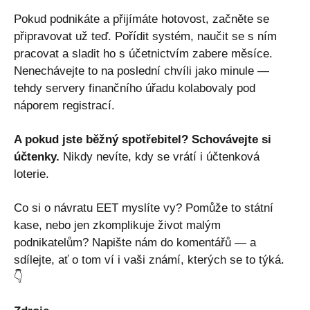
Pokud podnikáte a přijímáte hotovost, začněte se
připravovat už teď. Pořídit systém, naučit se s ním
pracovat a sladit ho s účetnictvím zabere měsíce.
Nenechávejte to na poslední chvíli jako minule —
tehdy servery finančního úřadu kolabovaly pod
náporem registrací.
A pokud jste běžný spotřebitel? Schovávejte si
účtenky.
Nikdy nevíte, kdy se vrátí i účtenková
loterie.
Co si o návratu EET myslíte vy? Pomůže to státní
kase, nebo jen zkomplikuje život malým
podnikatelům? Napište nám do komentářů — a
sdílejte, ať o tom ví i vaši známí, kterých se to týká.
👇