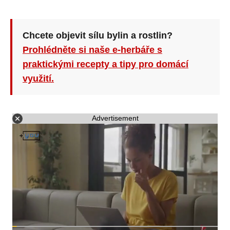
Chcete objevit sílu bylin a rostlin?
Prohlédněte si naše e-herbáře s
praktickými recepty a tipy pro domácí
využití.
Advertisement