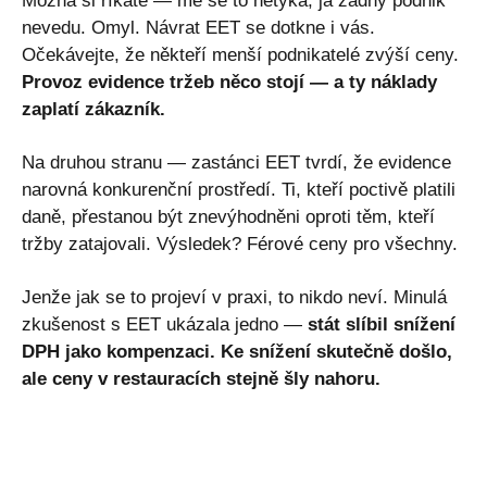
Možná si říkáte — mě se to netýká, já žádný podnik
nevedu. Omyl. Návrat EET se dotkne i vás.
Očekávejte, že někteří menší podnikatelé zvýší ceny.
Provoz evidence tržeb něco stojí — a ty náklady
zaplatí zákazník.
Na druhou stranu — zastánci EET tvrdí, že evidence
narovná konkurenční prostředí. Ti, kteří poctivě platili
daně, přestanou být znevýhodněni oproti těm, kteří
tržby zatajovali. Výsledek? Férové ceny pro všechny.
Jenže jak se to projeví v praxi, to nikdo neví. Minulá
zkušenost s EET ukázala jedno —
stát slíbil snížení
DPH jako kompenzaci. Ke snížení skutečně došlo,
ale ceny v restauracích stejně šly nahoru.