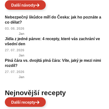
Další návody
Nebezpečný škůdce míří do Česka: jak ho poznáte a
co dělat?
03. 08. 2026
Jan
Jídla z jedné pánve: 4 recepty, které vás zachrání ve
všední den
27. 07. 2026
Jan
Plná čára vs. dvojitá plná čára: Víte, jaký je mezi nimi
rozdíl?
27. 07. 2026
Jan
Nejnovější recepty
Další recepty