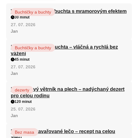
Vláčná olejová litá buchta s mramorovým efektem
Buchtičky a buchty
30 minut
27. 07. 2026
Jan
Hrnková maková buchta – vláčná a rychlá bez
Buchtičky a buchty
vážení
45 minut
27. 07. 2026
Jan
Karamelový větrník na plech – nadýchaný dezert
dezerty
pro celou rodinu
120 minut
25. 07. 2026
Jan
Babiččino zavařované lečo – recept na celou
Bez masa
zimu