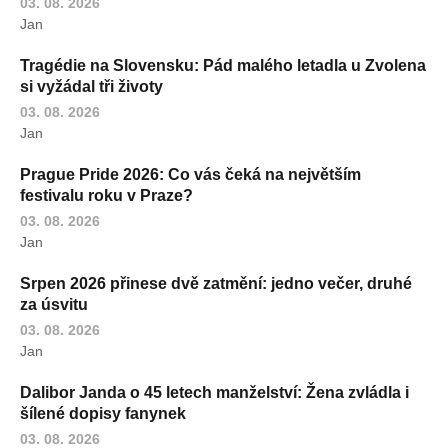
03. 08. 2026
Jan
Tragédie na Slovensku: Pád malého letadla u Zvolena
si vyžádal tři životy
03. 08. 2026
Jan
Prague Pride 2026: Co vás čeká na největším
festivalu roku v Praze?
03. 08. 2026
Jan
Srpen 2026 přinese dvě zatmění: jedno večer, druhé
za úsvitu
03. 08. 2026
Jan
Dalibor Janda o 45 letech manželství: Žena zvládla i
šílené dopisy fanynek
03. 08. 2026