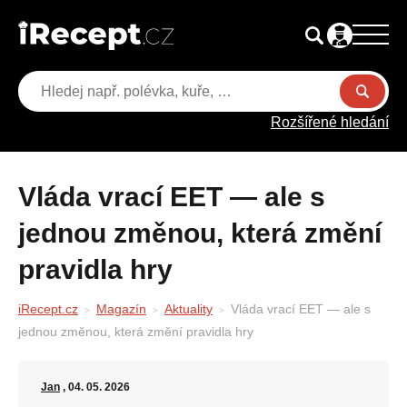
Rozšířené hledání
Vláda vrací EET — ale s
jednou změnou, která změní
pravidla hry
iRecept.cz
Magazín
Aktuality
Vláda vrací EET — ale s
jednou změnou, která změní pravidla hry
Jan
, 04. 05. 2026