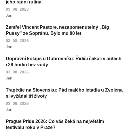
jeho ranní rutina
03. 08. 2026
Jan
Zemřel Vincent Pastore, nezapomenutelný „Big
Pussy" ze Sopránů. Bylo mu 80 let
03. 08. 2026
Jan
Dopravní kolaps u Dubrovníku: Řidiči čekali v autech
i 28 hodin bez vody
03. 08. 2026
Jan
Tragédie na Slovensku: Pád malého letadla u Zvolena
si vyžádal tři životy
03. 08. 2026
Jan
Prague Pride 2026: Co vás čeká na největším
festivalu roku v Praze?