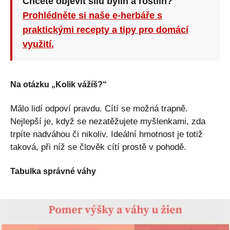
Chcete objevit sílu bylin a rostlin?
Prohlédněte si naše e-herbáře s
praktickými recepty a tipy pro domácí
využití.
Na otázku „Kolik vážíš?“
Málo lidí odpoví pravdu. Cítí se možná trapně.
Nejlepší je, když se nezatěžujete myšlenkami, zda
trpíte nadváhou či nikoliv. Ideální hmotnost je totiž
taková, při níž se člověk cítí prostě v pohodě.
Tabulka správné váhy