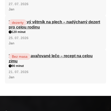
27. 07. 2026
Jan
Karamelový větrník na plech – nadýchaný dezert
dezerty
pro celou rodinu
120 minut
25. 07. 2026
Jan
Babiččino zavařované lečo – recept na celou
Bez masa
zimu
90 minut
21. 07. 2026
Jan