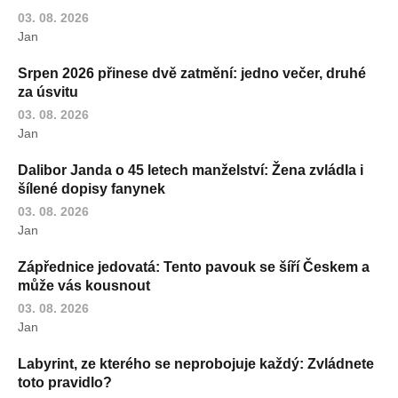
03. 08. 2026
Jan
Srpen 2026 přinese dvě zatmění: jedno večer, druhé
za úsvitu
03. 08. 2026
Jan
Dalibor Janda o 45 letech manželství: Žena zvládla i
šílené dopisy fanynek
03. 08. 2026
Jan
Zápřednice jedovatá: Tento pavouk se šíří Českem a
může vás kousnout
03. 08. 2026
Jan
Labyrint, ze kterého se neprobojuje každý: Zvládnete
toto pravidlo?