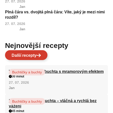
27. 07. 2026
Jan
Plná čára vs. dvojitá plná čára: Víte, jaký je mezi nimi
rozdíl?
27. 07. 2026
Jan
Nejnovější recepty
Další recepty
Vláčná olejová litá buchta s mramorovým efektem
Buchtičky a buchty
30 minut
27. 07. 2026
Jan
Hrnková maková buchta – vláčná a rychlá bez
Buchtičky a buchty
vážení
45 minut