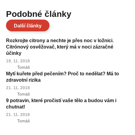
Podobné články
Další články
Rozkrojte citrony a nechte je přes noc v ložnici.
Citrónový osvěžovač, který má v noci zázračné
účinky
19. 11. 2018
Tomáš
Mytí kuřete před pečením? Proč to nedělat? Má to
zdravotní rizika
21. 11. 2018
Tomáš
9 potravin, které pročistí vaše tělo a budou vám i
chutnat!
21. 11. 2018
Tomáš