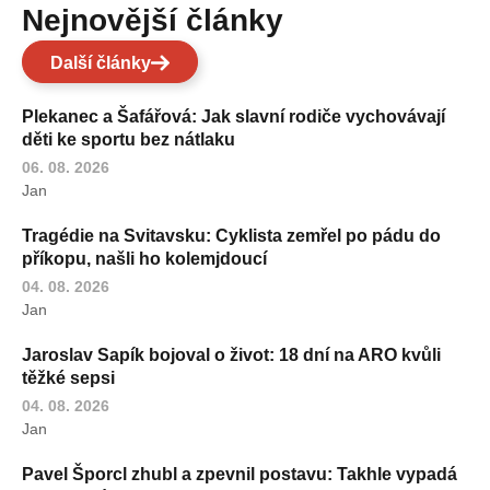
Nejnovější články
Další články
Plekanec a Šafářová: Jak slavní rodiče vychovávají
děti ke sportu bez nátlaku
06. 08. 2026
Jan
Tragédie na Svitavsku: Cyklista zemřel po pádu do
příkopu, našli ho kolemjdoucí
04. 08. 2026
Jan
Jaroslav Sapík bojoval o život: 18 dní na ARO kvůli
těžké sepsi
04. 08. 2026
Jan
Pavel Šporcl zhubl a zpevnil postavu: Takhle vypadá