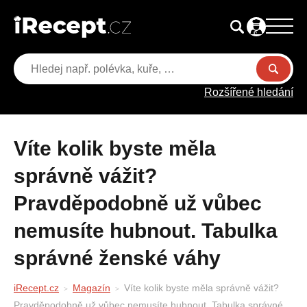
Rozšířené hledání
Víte kolik byste měla
správně vážit?
Pravděpodobně už vůbec
nemusíte hubnout. Tabulka
správné ženské váhy
iRecept.cz
Magazín
Víte kolik byste měla správně vážit?
Pravděpodobně už vůbec nemusíte hubnout. Tabulka správné