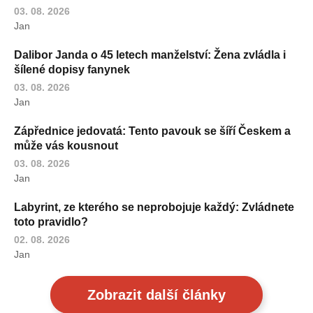
03. 08. 2026
Jan
Dalibor Janda o 45 letech manželství: Žena zvládla i
šílené dopisy fanynek
03. 08. 2026
Jan
Zápřednice jedovatá: Tento pavouk se šíří Českem a
může vás kousnout
03. 08. 2026
Jan
Labyrint, ze kterého se neprobojuje každý: Zvládnete
toto pravidlo?
02. 08. 2026
Jan
Zobrazit další články