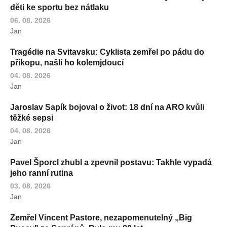
děti ke sportu bez nátlaku
06. 08. 2026
Jan
Tragédie na Svitavsku: Cyklista zemřel po pádu do
příkopu, našli ho kolemjdoucí
04. 08. 2026
Jan
Jaroslav Sapík bojoval o život: 18 dní na ARO kvůli
těžké sepsi
04. 08. 2026
Jan
Pavel Šporcl zhubl a zpevnil postavu: Takhle vypadá
jeho ranní rutina
03. 08. 2026
Jan
Zemřel Vincent Pastore, nezapomenutelný „Big