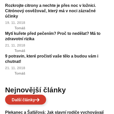
Rozkrojte citrony a nechte je přes noc v ložnici.
Citrónový osvěžovač, který má v noci zázračné
účinky
19. 11. 2018
Tomáš
Mytí kuřete před pečením? Proč to nedělat? Má to
zdravotní rizika
21. 11. 2018
Tomáš
9 potravin, které pročistí vaše tělo a budou vám i
chutnat!
21. 11. 2018
Tomáš
Nejnovější články
Další články
Plekanec a Šafářová: Jak slavní rodiče vychovávají