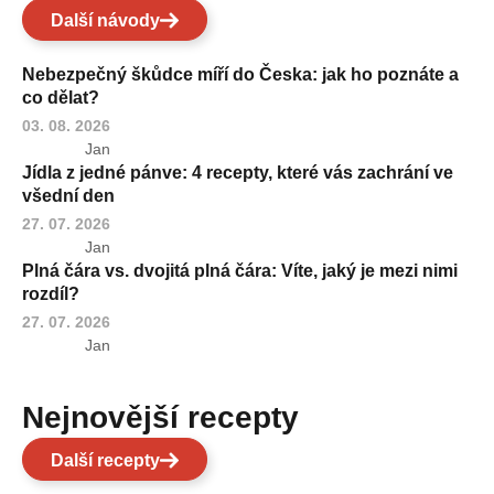
Další návody
Nebezpečný škůdce míří do Česka: jak ho poznáte a
co dělat?
03. 08. 2026
Jan
Jídla z jedné pánve: 4 recepty, které vás zachrání ve
všední den
27. 07. 2026
Jan
Plná čára vs. dvojitá plná čára: Víte, jaký je mezi nimi
rozdíl?
27. 07. 2026
Jan
Nejnovější recepty
Další recepty