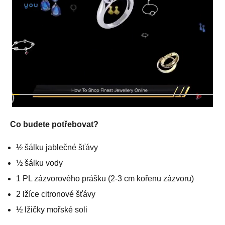
Co budete potřebovat?
½ šálku jablečné šťávy
½ šálku vody
1 PL zázvorového prášku (2-3 cm kořenu zázvoru)
2 lžíce citronové šťávy
½ lžičky mořské soli