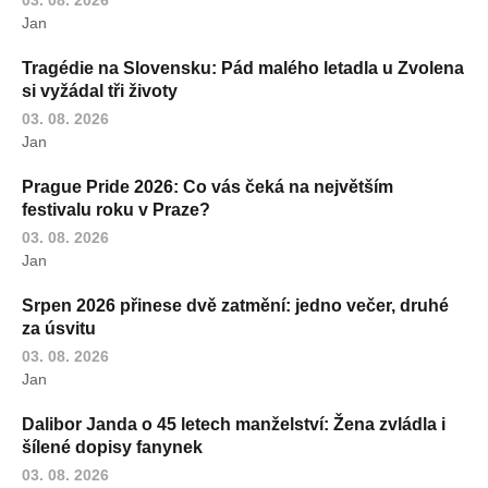
Jan
Tragédie na Slovensku: Pád malého letadla u Zvolena
si vyžádal tři životy
03. 08. 2026
Jan
Prague Pride 2026: Co vás čeká na největším
festivalu roku v Praze?
03. 08. 2026
Jan
Srpen 2026 přinese dvě zatmění: jedno večer, druhé
za úsvitu
03. 08. 2026
Jan
Dalibor Janda o 45 letech manželství: Žena zvládla i
šílené dopisy fanynek
03. 08. 2026