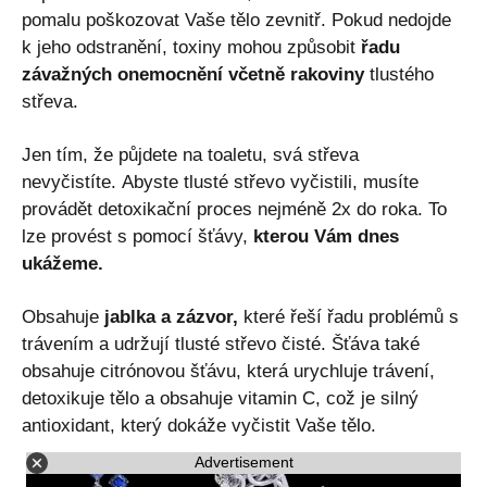
pomalu poškozovat Vaše tělo zevnitř. Pokud nedojde
k jeho odstranění, toxiny mohou způsobit
řadu
závažných onemocnění včetně rakoviny
tlustého
střeva.
Jen tím, že půjdete na toaletu, svá střeva
nevyčistíte. Abyste tlusté střevo vyčistili, musíte
provádět detoxikační proces nejméně 2x do roka. To
lze provést s pomocí šťávy,
kterou Vám dnes
ukážeme.
Obsahuje
jablka a zázvor,
které řeší řadu problémů s
trávením a udržují tlusté střevo čisté. Šťáva také
obsahuje citrónovou šťávu, která urychluje trávení,
detoxikuje tělo a obsahuje vitamin C, což je silný
antioxidant, který dokáže vyčistit Vaše tělo.
Advertisement