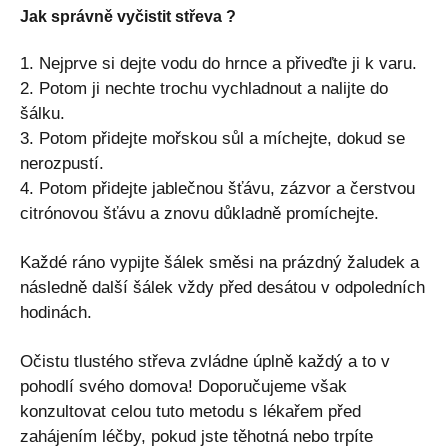
Jak správně vyčistit střeva ?
1. Nejprve si dejte vodu do hrnce a přiveďte ji k varu.
2. Potom ji nechte trochu vychladnout a nalijte do
šálku.
3. Potom přidejte mořskou sůl a míchejte, dokud se
nerozpustí.
4. Potom přidejte jablečnou šťávu, zázvor a čerstvou
citrónovou šťávu a znovu důkladně promíchejte.
Každé ráno vypijte šálek směsi na prázdný žaludek a
následně další šálek vždy před desátou v odpoledních
hodinách.
Očistu tlustého střeva zvládne úplně každý a to v
pohodlí svého domova! Doporučujeme však
konzultovat celou tuto metodu s lékařem před
zahájením léčby, pokud jste těhotná nebo trpíte