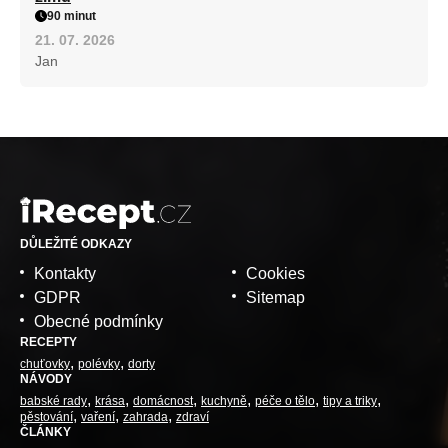
90 minut
21. 07. 2026
Jan
DŮLEŽITÉ ODKAZY
Kontakty
Cookies
GDPR
Sitemap
Obecné podmínky
RECEPTY
chuťovky
polévky
dorty
NÁVODY
babské rady
krása
domácnost
kuchyně
péče o tělo
tipy a triky
pěstování
vaření
zahrada
zdraví
ČLÁNKY