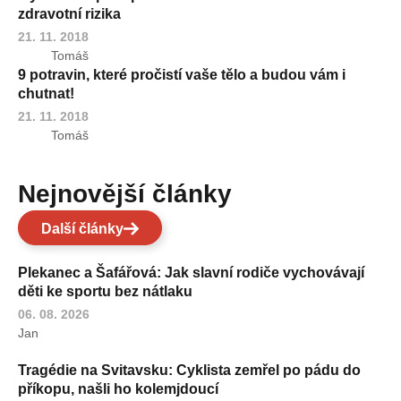
zdravotní rizika
21. 11. 2018
Tomáš
9 potravin, které pročistí vaše tělo a budou vám i
chutnat!
21. 11. 2018
Tomáš
Nejnovější články
Další články
Plekanec a Šafářová: Jak slavní rodiče vychovávají
děti ke sportu bez nátlaku
06. 08. 2026
Jan
Tragédie na Svitavsku: Cyklista zemřel po pádu do
příkopu, našli ho kolemjdoucí