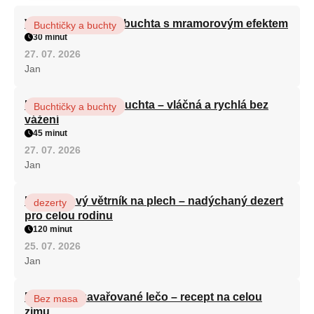
Vláčná olejová litá buchta s mramorovým efektem
Buchtičky a buchty
30 minut
27. 07. 2026
Jan
Hrnková maková buchta – vláčná a rychlá bez
Buchtičky a buchty
vážení
45 minut
27. 07. 2026
Jan
Karamelový větrník na plech – nadýchaný dezert
dezerty
pro celou rodinu
120 minut
25. 07. 2026
Jan
Babiččino zavařované lečo – recept na celou
Bez masa
zimu