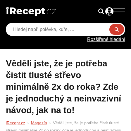
Rozšířené hledání
Věděli jste, že je potřeba
čistit tlusté střevo
minimálně 2x do roka? Zde
je jednoduchý a neinvazivní
návod, jak na to!
iRecept.cz
Magazín
Věděli jste, že je potřeba čistit tlusté
střevo minimálně 2x do roka? Zde je jednoduchý a neinvazivní