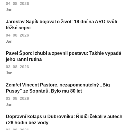
04. 08. 2026
Jan
Jaroslav Sapík bojoval o život: 18 dní na ARO kvůli
těžké sepsi
04. 08. 2026
Jan
Pavel Šporcl zhubl a zpevnil postavu: Takhle vypadá
jeho ranní rutina
03. 08. 2026
Jan
Zemřel Vincent Pastore, nezapomenutelný „Big
Pussy" ze Sopránů. Bylo mu 80 let
03. 08. 2026
Jan
Dopravní kolaps u Dubrovníku: Řidiči čekali v autech
i 28 hodin bez vody
03. 08. 2026