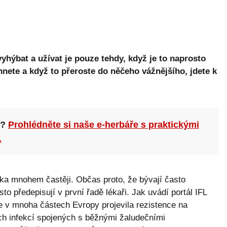
yhýbat a užívat je pouze tehdy, když je to naprosto
ete a když to přeroste do něčeho vážnějšího, jdete k
n?
Prohlédněte si naše e-herbáře s praktickými
.
ika mnohem častěji. Občas proto, že bývají často
sto předepisují v první řadě lékaři. Jak uvádí portál
IFL
 v mnoha částech Evropy projevila rezistence na
ích infekcí spojených s běžnými žaludečními