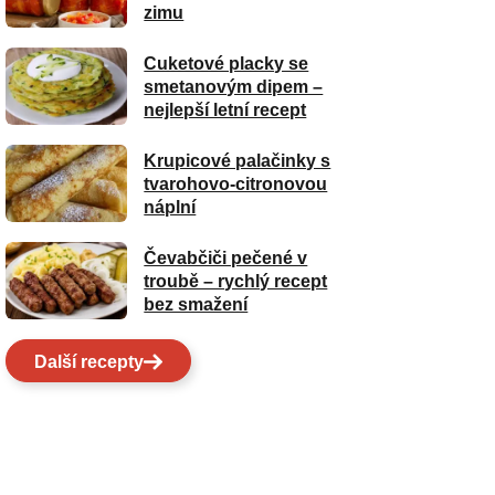
zimu
Cuketové placky se
smetanovým dipem –
nejlepší letní recept
Krupicové palačinky s
tvarohovo-citronovou
náplní
Čevabčiči pečené v
troubě – rychlý recept
bez smažení
Další recepty