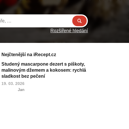
Rozšířené hledání
Nejčtenější na iRecept.cz
Studený mascarpone dezert s piškoty,
malinovým džemem a kokosem: rychlá
sladkost bez pečení
19. 03. 2026
Jan