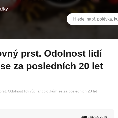
ařky
 se za posledních 20 let
rst. Odolnost lidí vůči antibiotikům se za posledních 20 let
Jan
, 14. 02. 2020