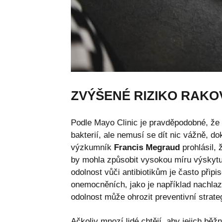
ZVÝŠENÉ RIZIKO RAKO
Podle
Mayo Clinic
je pravděpodobné, že 
bakterií, ale nemusí se dít nic vážně, d
výzkumník
Francis Megraud
prohlásil,
by mohla způsobit vysokou míru výskytu
odolnost vůči antibiotikům je často přip
onemocněních, jako je například nachla
odolnost může ohrozit preventivní strate
Ačkoliv mnozí lidé chtějí, aby jejich bě