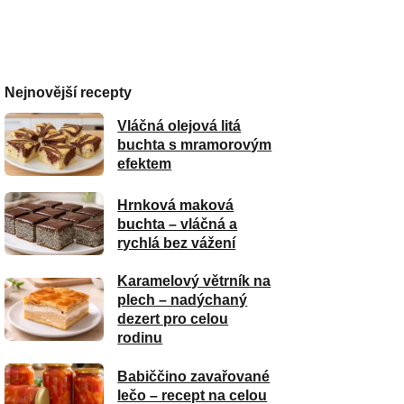
Nejnovější recepty
Vláčná olejová litá
buchta s mramorovým
efektem
Hrnková maková
buchta – vláčná a
rychlá bez vážení
Karamelový větrník na
plech – nadýchaný
dezert pro celou
rodinu
Babiččino zavařované
lečo – recept na celou