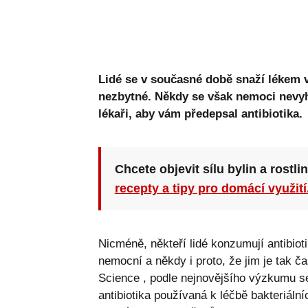
Lidé se v současné době snaží lékem v
nezbytné. Někdy se však nemoci nevyhn
lékaři, aby vám předepsal antibiotika.
Chcete objevit sílu bylin a rostli
recepty a tipy pro domácí využití
Nicméně, někteří lidé konzumují antibiot
nemocní a někdy i proto, že jim je tak ča
Science
, podle nejnovějšího výzkumu se
antibiotika používaná k léčbě bakteriáln