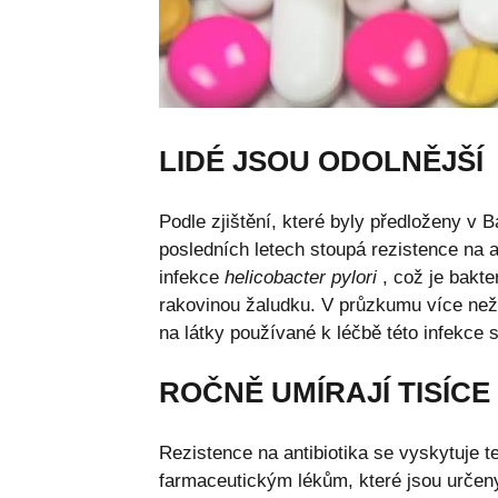
LIDÉ JSOU ODOLNĚJŠÍ
Podle zjištění, které byly předloženy v 
posledních letech stoupá rezistence na an
infekce
helicobacter pylori
, což je bakte
rakovinou žaludku. V průzkumu více než 1
na látky používané k léčbě této infekce
ROČNĚ UMÍRAJÍ TISÍCE 
Rezistence na antibiotika se vyskytuje te
farmaceutickým lékům, které jsou určeny 