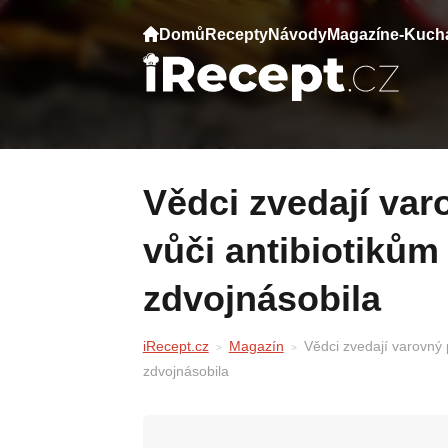
Domů
Recepty
Návody
Magazín
e-Kuch
Vědci zvedají varovný prst. Odolnost lidí
vůči antibiotikům
zdvojnásobila
iRecept.cz
Magazín
Vědci zvedají varovný p
zdvojnásobila