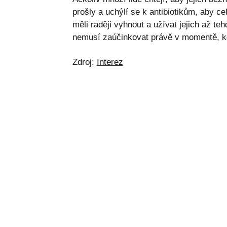
prošly a uchýlí se k antibiotikům, aby ce
měli raději vyhnout a užívat jejich až te
nemusí zaúčinkovat právě v momentě, kd
Zdroj:
Interez