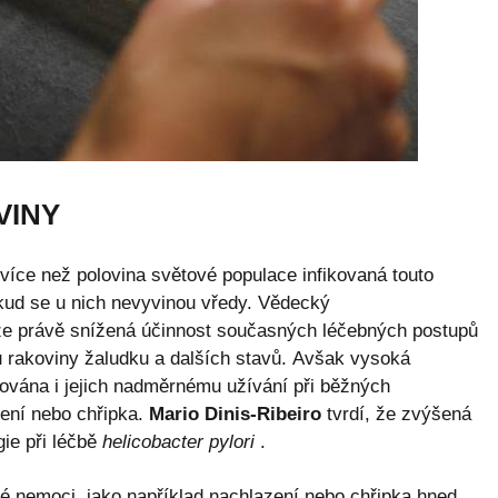
VINY
více než polovina světové populace infikovaná touto
okud se u nich nevyvinou vředy. Vědecký
 že právě snížená účinnost současných léčebných postupů
 rakoviny žaludku a dalších stavů. Avšak vysoká
isována i jejich nadměrnému užívání při běžných
zení nebo chřipka.
Mario Dinis-Ribeiro
tvrdí, že zvýšená
gie při léčbě
helicobacter pylori
.
žné nemoci, jako například nachlazení nebo chřipka hned