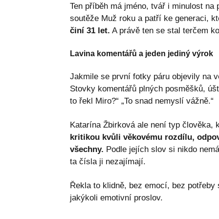
Ten příběh má jméno, tvář i minulost na
soutěže Muž roku a patří ke generaci, kt
činí 31 let.
A právě ten se stal terčem ko
Lavina komentářů a jeden jediný výrok
Jakmile se první fotky páru objevily na ve
Stovky komentářů plných posměšků, úště
to řekl Miro?“ „To snad nemyslí vážně.“
Katarína Žbirková ale není typ člověka, 
kritikou kvůli věkovému rozdílu, odpo
všechny.
Podle jejích slov si nikdo nemá
ta čísla ji nezajímají.
Řekla to klidně, bez emocí, bez potřeby 
jakýkoli emotivní proslov.