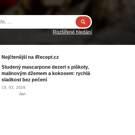
Rozšířené hledání
Nejčtenější na iRecept.cz
Studený mascarpone dezert s piškoty,
malinovým džemem a kokosem: rychlá
sladkost bez pečení
19. 03. 2026
Jan