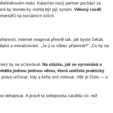
 přehlídkovém molu. Katarínin nový partner pochází ze
erá by teoreticky mohla být její synem.
Věkový rozdíl
mentářů na sociálních sítích.
řejnosti, internet reagoval přesně tak, jak byste čekali.
pků a moralizování. „Je jí to vůbec příjemné?“ „Co by na
který by se schovával.
Na otázku, jak se vyrovnává s
věděla jednou jedinou větou, která umlčela prakticky
 právo určovat, kdy a koho smí milovat. Věk je číslo — a
se obhajovat. A právě ta sebejistota zasáhla víc než