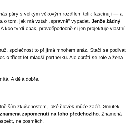
nás páry s velkým věkovým rozdílem tolik fascinují — a
dla o tom, jak má vztah „správně“ vypadat.
Jenže žádný
A kdo tvrdí opak, pravděpodobně si jen projektuje vlastní
muž, společnost to přijímá mnohem snáz. Stačí se podívat
 o třicet let mladší partnerku. Ale obrátí se role a žena
mítá. A dělá dobře.
lestnějším zkušenostem, jaké člověk může zažít. Smutek
eznamená zapomenutí na toho předchozího.
Znamená
respekt, ne posměch.