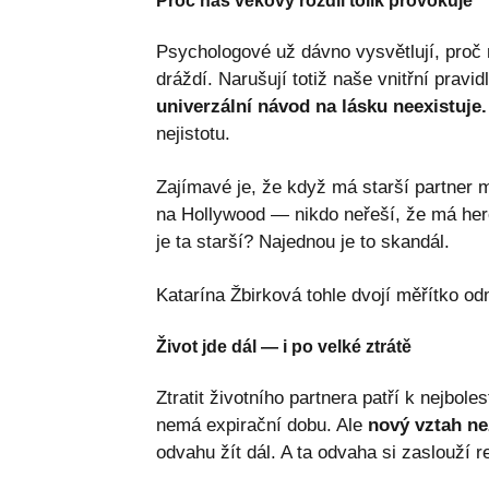
Proč nás věkový rozdíl tolik provokuje
Psychologové už dávno vysvětlují, proč 
dráždí. Narušují totiž naše vnitřní pravi
univerzální návod na lásku neexistuje.
nejistotu.
Zajímavé je, že když má starší partner 
na Hollywood — nikdo neřeší, že má herec
je ta starší? Najednou je to skandál.
Katarína Žbirková tohle dvojí měřítko od
Život jde dál — i po velké ztrátě
Ztratit životního partnera patří k nejbo
nemá expirační dobu. Ale
nový vztah n
odvahu žít dál. A ta odvaha si zaslouží 