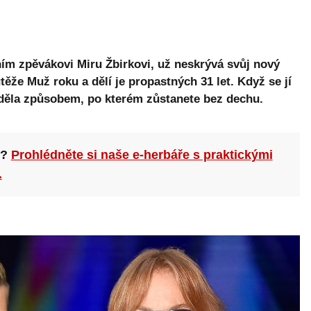
ím zpěvákovi Miru Žbirkovi, už neskrývá svůj nový
těže Muž roku a dělí je propastných 31 let. Když se jí
věděla způsobem, po kterém zůstanete bez dechu.
n?
Prohlédněte si naše e-herbáře s praktickými
.