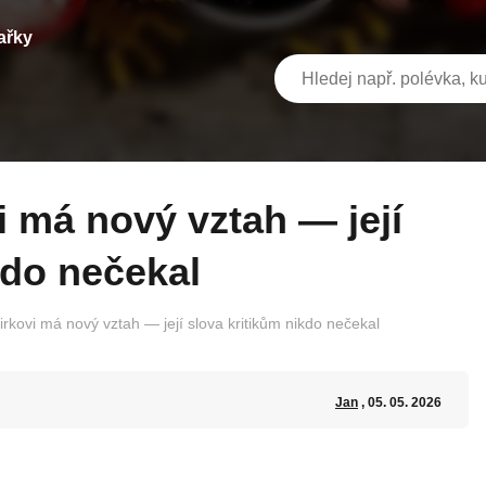
ařky
kdo nečekal
rkovi má nový vztah — její slova kritikům nikdo nečekal
Jan
, 05. 05. 2026