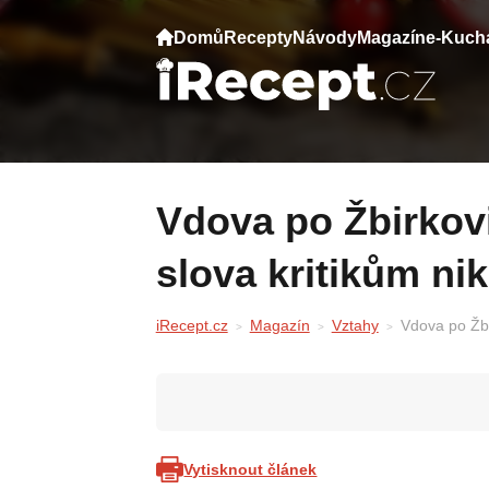
Domů
Recepty
Návody
Magazín
e-Kuch
Vdova po Žbirkovi má nový vztah — její
slova kritikům ni
iRecept.cz
Magazín
Vztahy
Vdova po Žbi
Vytisknout článek