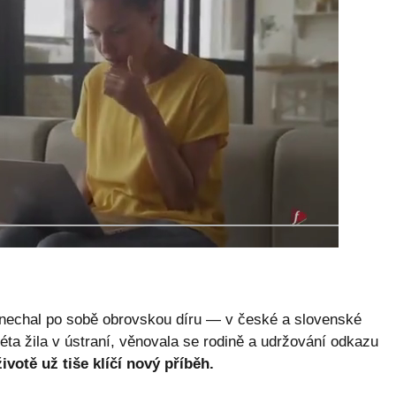
zanechal po sobě obrovskou díru — v české a slovenské
éta žila v ústraní, věnovala se rodině a udržování odkazu
ivotě už tiše klíčí nový příběh.