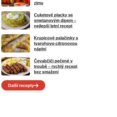
zimu
Cuketové placky se
smetanovým dipem –
nejlepší letní recept
Krupicové palačinky s
tvarohovo-citronovou
náplní
Čevabčiči pečené v
troubě – rychlý recept
bez smažení
Další recepty