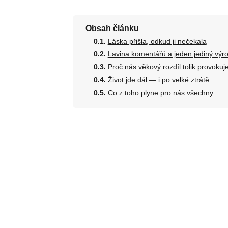
Obsah článku
Láska přišla, odkud ji nečekala
Lavina komentářů a jeden jediný výr
Proč nás věkový rozdíl tolik provokuj
Život jde dál — i po velké ztrátě
Co z toho plyne pro nás všechny