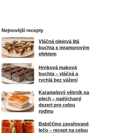
Nejnovější recepty
Vláčná olejová litá
buchta s mramorovým
efektem
Hrnková maková
buchta – vláčná a
rychlá bez vážení
Karamelový větrník na
plech – nadýchaný
dezert pro celou
rodinu
Babiččino zavařované
lečo – recept na celou