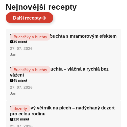
Nejnovější recepty
Další recepty
Vláčná olejová litá buchta s mramorovým efektem
Buchtičky a buchty
30 minut
27. 07. 2026
Jan
Hrnková maková buchta – vláčná a rychlá bez
Buchtičky a buchty
vážení
45 minut
27. 07. 2026
Jan
Karamelový větrník na plech – nadýchaný dezert
dezerty
pro celou rodinu
120 minut
25. 07. 2026