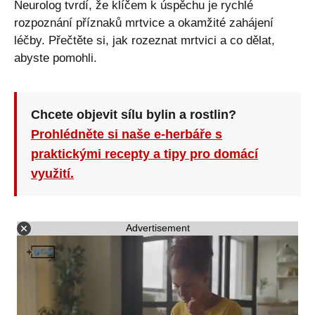
Neurolog tvrdí, že klíčem k úspěchu je rychlé
rozpoznání příznaků mrtvice a okamžité zahájení
léčby. Přečtěte si, jak rozeznat mrtvici a co dělat,
abyste pomohli.
Chcete objevit sílu bylin a rostlin?
Prohlédněte si naše e-herbáře s
praktickými recepty a tipy pro domácí
využití.
Advertisement