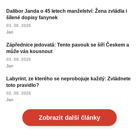
Dalibor Janda o 45 letech manželství: Žena zvládla i
šílené dopisy fanynek
03. 08. 2026
Jan
Zápřednice jedovatá: Tento pavouk se šíří Českem a
může vás kousnout
03. 08. 2026
Jan
Labyrint, ze kterého se neprobojuje každý: Zvládnete
toto pravidlo?
02. 08. 2026
Jan
Zobrazit další články