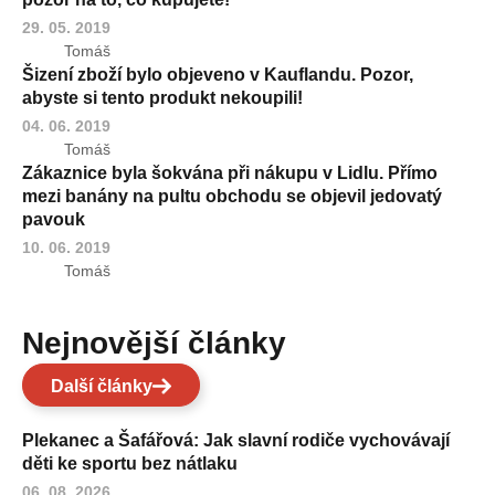
29. 05. 2019
Tomáš
Šizení zboží bylo objeveno v Kauflandu. Pozor,
abyste si tento produkt nekoupili!
04. 06. 2019
Tomáš
Zákaznice byla šokvána při nákupu v Lidlu. Přímo
mezi banány na pultu obchodu se objevil jedovatý
pavouk
10. 06. 2019
Tomáš
Nejnovější články
Další články
Plekanec a Šafářová: Jak slavní rodiče vychovávají
děti ke sportu bez nátlaku
06. 08. 2026