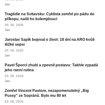
Jan
Tragédie na Svitavsku: Cyklista zemřel po pádu do
příkopu, našli ho kolemjdoucí
04. 08. 2026
Jan
Jaroslav Sapík bojoval o život: 18 dní na ARO kvůli
těžké sepsi
04. 08. 2026
Jan
Pavel Šporcl zhubl a zpevnil postavu: Takhle vypadá
jeho ranní rutina
03. 08. 2026
Jan
Zemřel Vincent Pastore, nezapomenutelný „Big
Pussy" ze Sopránů. Bylo mu 80 let
03. 08. 2026