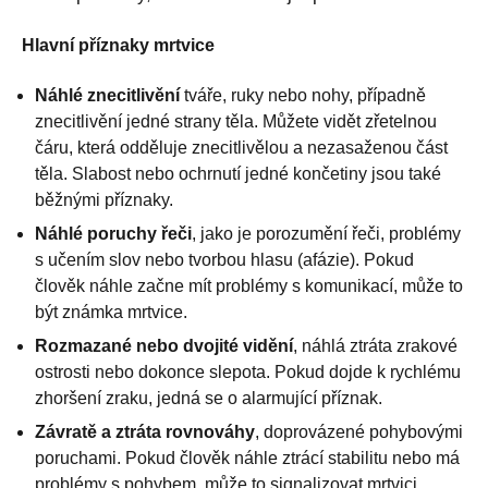
Hlavní příznaky mrtvice
Náhlé znecitlivění
tváře, ruky nebo nohy, případně
znecitlivění jedné strany těla. Můžete vidět zřetelnou
čáru, která odděluje znecitlivělou a nezasaženou část
těla. Slabost nebo ochrnutí jedné končetiny jsou také
běžnými příznaky.
Náhlé poruchy řeči
, jako je porozumění řeči, problémy
s učením slov nebo tvorbou hlasu (afázie). Pokud
člověk náhle začne mít problémy s komunikací, může to
být známka mrtvice.
Rozmazané nebo dvojité vidění
, náhlá ztráta zrakové
ostrosti nebo dokonce slepota. Pokud dojde k rychlému
zhoršení zraku, jedná se o alarmující příznak.
Závratě a ztráta rovnováhy
, doprovázené pohybovými
poruchami. Pokud člověk náhle ztrácí stabilitu nebo má
problémy s pohybem, může to signalizovat mrtvici.