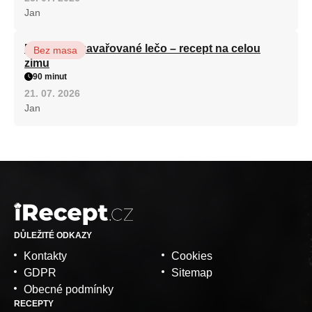
Jan
Babiččino zavařované lečo – recept na celou
Bez masa
zimu
90 minut
21. 07. 2026
Jan
DŮLEŽITÉ ODKAZY
Kontakty
Cookies
GDPR
Sitemap
Obecné podmínky
RECEPTY