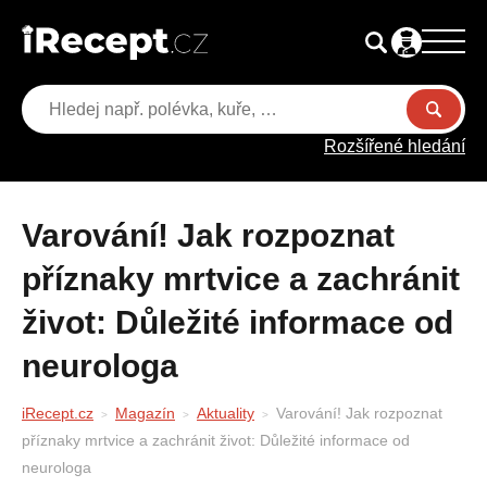
Rozšířené hledání
Varování! Jak rozpoznat
příznaky mrtvice a zachránit
život: Důležité informace od
neurologa
iRecept.cz
Magazín
Aktuality
Varování! Jak rozpoznat
příznaky mrtvice a zachránit život: Důležité informace od
neurologa