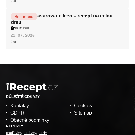
Jan
Babiččino zavařované lečo – recept na celou
Bez masa
zimu
90 minut
21. 07. 2026
Jan
DŮLEŽITÉ ODKAZY
Kontakty
Cookies
GDPR
Sitemap
Obecné podmínky
RECEPTY
chuťovky
polévky
dorty