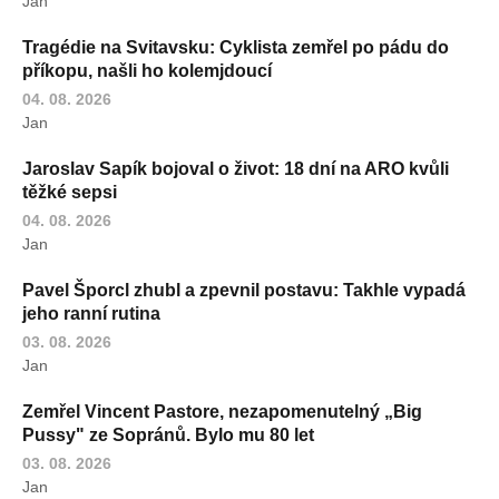
Jan
Tragédie na Svitavsku: Cyklista zemřel po pádu do
příkopu, našli ho kolemjdoucí
04. 08. 2026
Jan
Jaroslav Sapík bojoval o život: 18 dní na ARO kvůli
těžké sepsi
04. 08. 2026
Jan
Pavel Šporcl zhubl a zpevnil postavu: Takhle vypadá
jeho ranní rutina
03. 08. 2026
Jan
Zemřel Vincent Pastore, nezapomenutelný „Big
Pussy" ze Sopránů. Bylo mu 80 let
03. 08. 2026
Jan