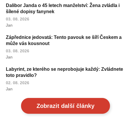
Dalibor Janda o 45 letech manželství: Žena zvládla i
šílené dopisy fanynek
03. 08. 2026
Jan
Zápřednice jedovatá: Tento pavouk se šíří Českem a
může vás kousnout
03. 08. 2026
Jan
Labyrint, ze kterého se neprobojuje každý: Zvládnete
toto pravidlo?
02. 08. 2026
Jan
Zobrazit další články