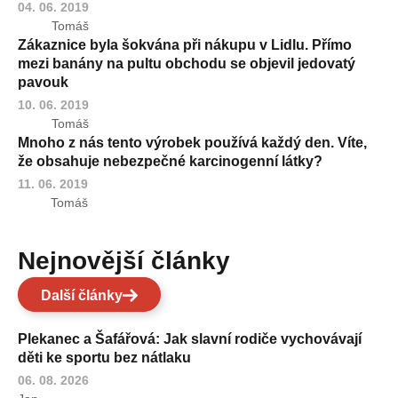
04. 06. 2019
Tomáš
Zákaznice byla šokvána při nákupu v Lidlu. Přímo
mezi banány na pultu obchodu se objevil jedovatý
pavouk
10. 06. 2019
Tomáš
Mnoho z nás tento výrobek používá každý den. Víte,
že obsahuje nebezpečné karcinogenní látky?
11. 06. 2019
Tomáš
Nejnovější články
Další články
Plekanec a Šafářová: Jak slavní rodiče vychovávají
děti ke sportu bez nátlaku
06. 08. 2026