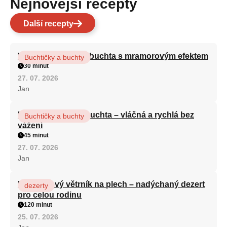
Nejnovější recepty
Další recepty
Vláčná olejová litá buchta s mramorovým efektem
Buchtičky a buchty
30 minut
27. 07. 2026
Jan
Hrnková maková buchta – vláčná a rychlá bez
Buchtičky a buchty
vážení
45 minut
27. 07. 2026
Jan
Karamelový větrník na plech – nadýchaný dezert
dezerty
pro celou rodinu
120 minut
25. 07. 2026