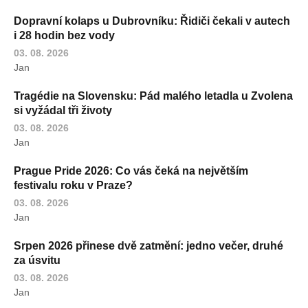
Dopravní kolaps u Dubrovníku: Řidiči čekali v autech
i 28 hodin bez vody
03. 08. 2026
Jan
Tragédie na Slovensku: Pád malého letadla u Zvolena
si vyžádal tři životy
03. 08. 2026
Jan
Prague Pride 2026: Co vás čeká na největším
festivalu roku v Praze?
03. 08. 2026
Jan
Srpen 2026 přinese dvě zatmění: jedno večer, druhé
za úsvitu
03. 08. 2026
Jan