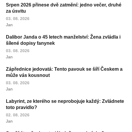
Srpen 2026 přinese dvě zatmění: jedno večer, druhé
za úsvitu
03. 08. 2026
Jan
Dalibor Janda o 45 letech manželství: Žena zvládla i
šílené dopisy fanynek
03. 08. 2026
Jan
Zápřednice jedovatá: Tento pavouk se šíří Českem a
může vás kousnout
03. 08. 2026
Jan
Labyrint, ze kterého se neprobojuje každý: Zvládnete
toto pravidlo?
02. 08. 2026
Jan