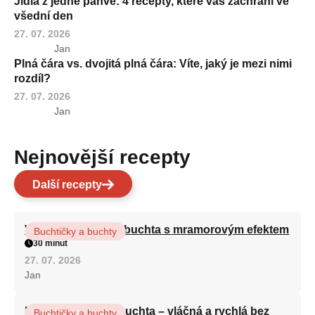
Jídla z jedné pánve: 4 recepty, které vás zachrání ve
všední den
27. 07. 2026
Jan
Plná čára vs. dvojitá plná čára: Víte, jaký je mezi nimi
rozdíl?
27. 07. 2026
Jan
Nejnovější recepty
Další recepty
Vláčná olejová litá buchta s mramorovým efektem
Buchtičky a buchty
30 minut
27. 07. 2026
Jan
Hrnková maková buchta – vláčná a rychlá bez
Buchtičky a buchty