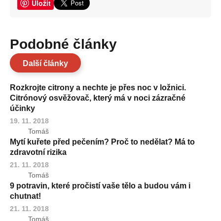
Uložit
Podobné články
Další články
Rozkrojte citrony a nechte je přes noc v ložnici.
Citrónový osvěžovač, který má v noci zázračné
účinky
19. 11. 2018
Tomáš
Mytí kuřete před pečením? Proč to nedělat? Má to
zdravotní rizika
21. 11. 2018
Tomáš
9 potravin, které pročistí vaše tělo a budou vám i
chutnat!
21. 11. 2018
Tomáš