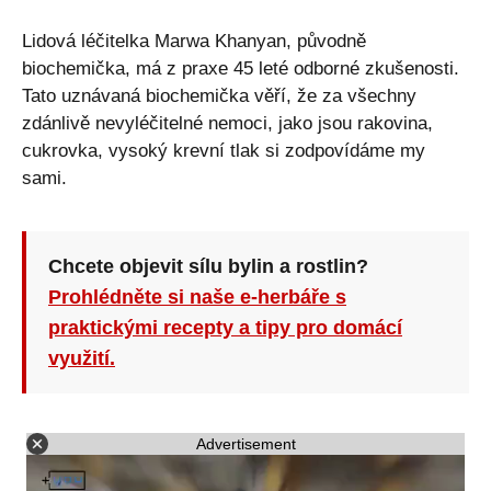
Lidová léčitelka Marwa Khanyan, původně
biochemička, má z praxe 45 leté odborné zkušenosti.
Tato uznávaná biochemička věří, že za všechny
zdánlivě nevyléčitelné nemoci, jako jsou rakovina,
cukrovka, vysoký krevní tlak si zodpovídáme my
sami.
Chcete objevit sílu bylin a rostlin?
Prohlédněte si naše e-herbáře s
praktickými recepty a tipy pro domácí
využití.
Advertisement