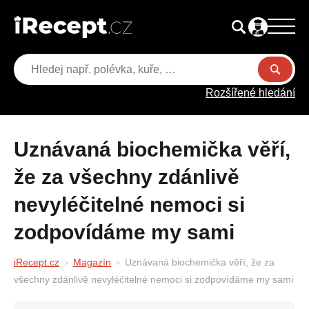
Rozšířené hledání
Uznávaná biochemička věří,
že za všechny zdánlivě
nevyléčitelné nemoci si
zodpovídáme my sami
iRecept.cz
Magazín
Uznávaná biochemička věří, že za
všechny zdánlivě nevyléčitelné nemoci si zodpovídáme my sami