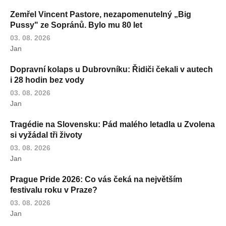
Zemřel Vincent Pastore, nezapomenutelný „Big
Pussy" ze Sopránů. Bylo mu 80 let
03. 08. 2026
Jan
Dopravní kolaps u Dubrovníku: Řidiči čekali v autech
i 28 hodin bez vody
03. 08. 2026
Jan
Tragédie na Slovensku: Pád malého letadla u Zvolena
si vyžádal tři životy
03. 08. 2026
Jan
Prague Pride 2026: Co vás čeká na největším
festivalu roku v Praze?
03. 08. 2026
Jan