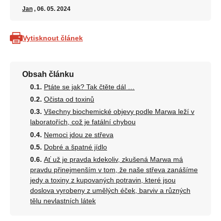
Jan
, 06. 05. 2024
Vytisknout článek
Obsah článku
Ptáte se jak? Tak čtěte dál …
Očista od toxinů
Všechny biochemické objevy podle Marwa leží v
laboratořích, což je fatální chybou
Nemoci jdou ze střeva
Dobré a špatné jídlo
Ať už je pravda kdekoliv, zkušená Marwa má
pravdu přinejmenším v tom, že naše střeva zanášíme
jedy a toxiny z kupovaných potravin, které jsou
doslova vyrobeny z umělých éček, barviv a různých
tělu nevlastních látek