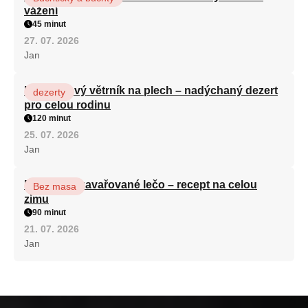
vážení
45 minut
27. 07. 2026
Jan
Karamelový větrník na plech – nadýchaný dezert
dezerty
pro celou rodinu
120 minut
25. 07. 2026
Jan
Babiččino zavařované lečo – recept na celou
Bez masa
zimu
90 minut
21. 07. 2026
Jan