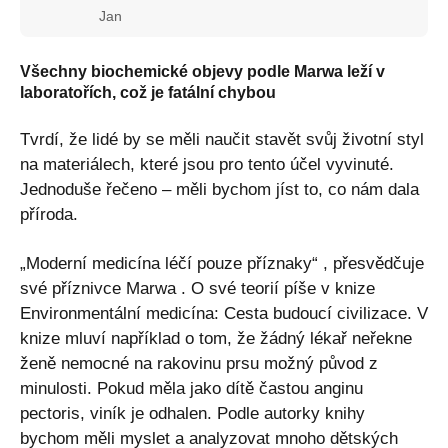
Jan
Všechny biochemické objevy podle Marwa leží v
laboratořích, což je fatální chybou
Tvrdí, že lidé by se měli naučit stavět svůj životní styl
na materiálech, které jsou pro tento účel vyvinuté.
Jednoduše řečeno – měli bychom jíst to, co nám dala
příroda.
„Moderní medicína léčí pouze příznaky“ , přesvědčuje
své příznivce Marwa . O své teorií píše v knize
Environmentální medicína: Cesta budoucí civilizace. V
knize mluví například o tom, že žádný lékař neřekne
ženě nemocné na rakovinu prsu možný původ z
minulosti. Pokud měla jako dítě častou anginu
pectoris, viník je odhalen. Podle autorky knihy
bychom měli myslet a analyzovat mnoho dětských