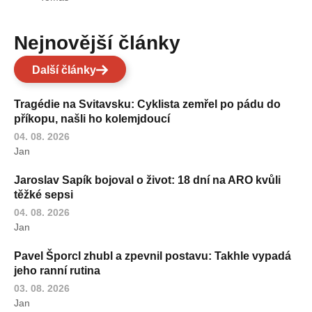
Nejnovější články
Další články
Tragédie na Svitavsku: Cyklista zemřel po pádu do
příkopu, našli ho kolemjdoucí
04. 08. 2026
Jan
Jaroslav Sapík bojoval o život: 18 dní na ARO kvůli
těžké sepsi
04. 08. 2026
Jan
Pavel Šporcl zhubl a zpevnil postavu: Takhle vypadá
jeho ranní rutina
03. 08. 2026
Jan