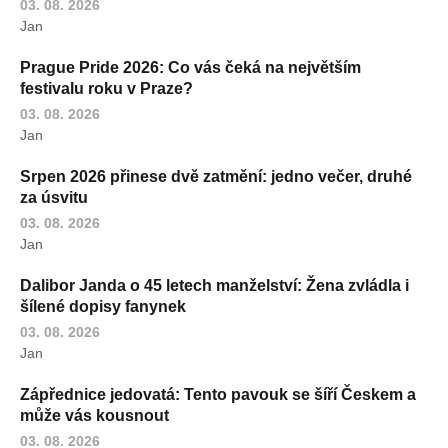
03. 08. 2026
Jan
Prague Pride 2026: Co vás čeká na největším
festivalu roku v Praze?
03. 08. 2026
Jan
Srpen 2026 přinese dvě zatmění: jedno večer, druhé
za úsvitu
03. 08. 2026
Jan
Dalibor Janda o 45 letech manželství: Žena zvládla i
šílené dopisy fanynek
03. 08. 2026
Jan
Zápřednice jedovatá: Tento pavouk se šíří Českem a
může vás kousnout
03. 08. 2026