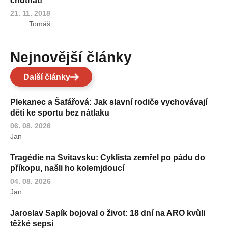
chutnat!
21. 11. 2018
Tomáš
Nejnovější články
Další články
Plekanec a Šafářová: Jak slavní rodiče vychovávají
děti ke sportu bez nátlaku
06. 08. 2026
Jan
Tragédie na Svitavsku: Cyklista zemřel po pádu do
příkopu, našli ho kolemjdoucí
04. 08. 2026
Jan
Jaroslav Sapík bojoval o život: 18 dní na ARO kvůli
těžké sepsi