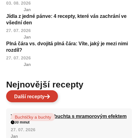
03. 08. 2026
Jan
Jídla z jedné pánve: 4 recepty, které vás zachrání ve
všední den
27. 07. 2026
Jan
Plná čára vs. dvojitá plná čára: Víte, jaký je mezi nimi
rozdíl?
27. 07. 2026
Jan
Nejnovější recepty
Další recepty
Vláčná olejová litá buchta s mramorovým efektem
Buchtičky a buchty
30 minut
27. 07. 2026
Jan