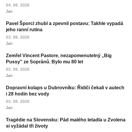
04. 08. 2026
Jan
Pavel Šporcl zhubl a zpevnil postavu: Takhle vypadá
jeho ranní rutina
03. 08. 2026
Jan
Zemřel Vincent Pastore, nezapomenutelný „Big
Pussy" ze Sopránů. Bylo mu 80 let
03. 08. 2026
Jan
Dopravní kolaps u Dubrovníku: Řidiči čekali v autech
i 28 hodin bez vody
03. 08. 2026
Jan
Tragédie na Slovensku: Pád malého letadla u Zvolena
si vyžádal tři životy