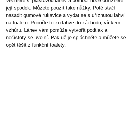
Vezměte si plastovou láhev a pomocí nože odřízněte
její spodek. Můžete použít také nůžky. Poté stačí
nasadit gumové rukavice a vydat se s uříznutou lahví
na toaletu. Ponořte torzo lahve do záchodu, víčkem
vzhůru. Láhev vám pomůže vytvořit podtlak a
nečistoty se uvolní. Pak už je spláchněte a můžete se
opět těšit z funkční toalety.