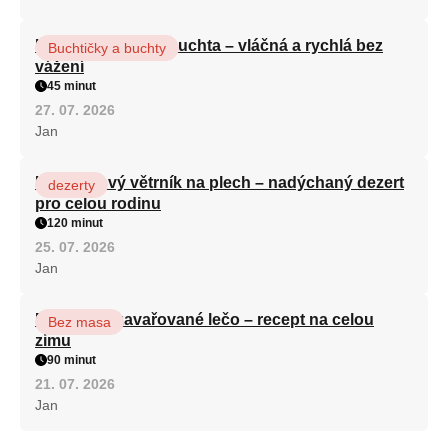
Hrnková maková buchta – vláčná a rychlá bez
Buchtičky a buchty
vážení
45 minut
27. 07. 2026
Jan
Karamelový větrník na plech – nadýchaný dezert
dezerty
pro celou rodinu
120 minut
25. 07. 2026
Jan
Babiččino zavařované lečo – recept na celou
Bez masa
zimu
90 minut
21. 07. 2026
Jan