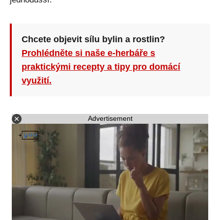
Chcete objevit sílu bylin a rostlin?
Prohlédněte si naše e-herbáře s
praktickými recepty a tipy pro domácí
využití.
Advertisement