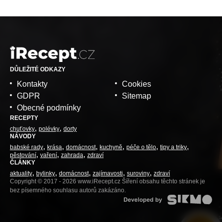
DŮLEŽITÉ ODKAZY
Kontakty
Cookies
GDPR
Sitemap
Obecné podmínky
RECEPTY
chuťovky
polévky
dorty
NÁVODY
babské rady
krása
domácnost
kuchyně
péče o tělo
tipy a triky
pěstování
vaření
zahrada
zdraví
ČLÁNKY
aktuality
bylinky
domácnost
zajímavosti
suroviny
zdraví
Copyright © 2017 - 2026 www.iRecept.cz Šíření obsahu těchto stránek je
bez písemného souhlasu autorů zakázáno.