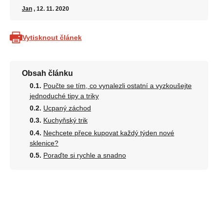
Jan
, 12. 11. 2020
Vytisknout článek
Obsah článku
Poučte se tím, co vynalezli ostatní a vyzkoušejte
jednoduché tipy a triky
Ucpaný záchod
Kuchyňský trik
Nechcete přece kupovat každý týden nové
sklenice?
Poraďte si rychle a snadno