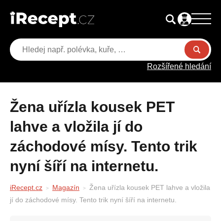
Rozšířené hledání
Žena uřízla kousek PET
lahve a vložila jí do
záchodové mísy. Tento trik
nyní šíří na internetu.
iRecept.cz
Magazín
Žena uřízla kousek PET lahve a vložila
jí do záchodové mísy. Tento trik nyní šíří na internetu.