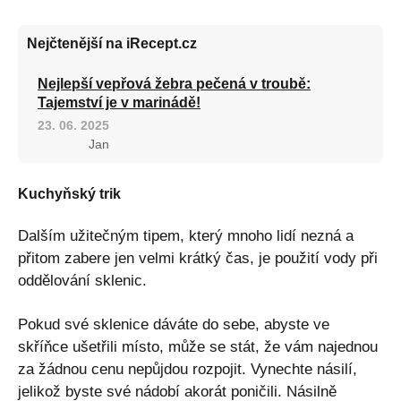
Nejčtenější na iRecept.cz
Nejlepší vepřová žebra pečená v troubě:
Tajemství je v marinádě!
23. 06. 2025
Jan
Kuchyňský trik
Dalším užitečným tipem, který mnoho lidí nezná a
přitom zabere jen velmi krátký čas, je použití vody při
oddělování sklenic.
Pokud své sklenice dáváte do sebe, abyste ve
skříňce ušetřili místo, může se stát, že vám najednou
za žádnou cenu nepůjdou rozpojit. Vynechte násilí,
jelikož byste své nádobí akorát poničili. Násilně