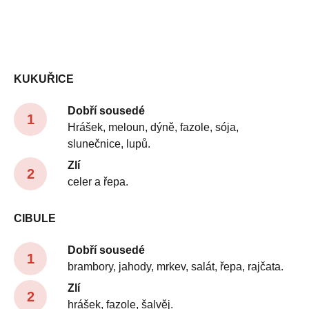
KUKUŘICE
Dobří sousedé
Hrášek, meloun, dýně, fazole, sója,
slunečnice, lupů.
Zlí
celer a řepa.
CIBULE
Dobří sousedé
brambory, jahody, mrkev, salát, řepa, rajčata.
Zlí
hrášek, fazole, šalvěj.