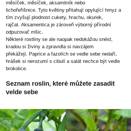
měsíček, měsíček, aksamitník nebo
lichořeřišnice. Tyto květiny přitahují opylující hmyz a
tím zvyšují plodnost cukety, hrachu, okurek,
rajčat. Aksamentica je zároveň výborný přírodní
odpuzovač mšic.
Některé rostliny se ale naopak nedokážou snést,
kradou si živiny a zpravidla si navzájem
překážejí. Paprice a fazolích se vedle sebe nedaří,
hrášek si nerozumí s cibulí a salát nechce být vedle
brokolice.
Seznam roslin, které můžete zasadit
velde sebe