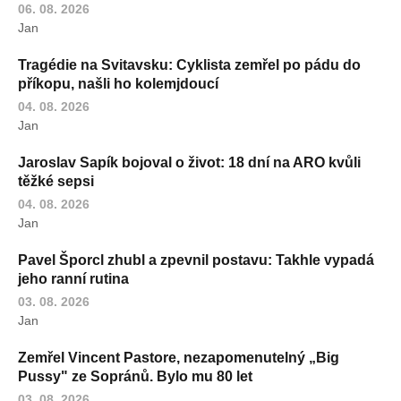
06. 08. 2026
Jan
Tragédie na Svitavsku: Cyklista zemřel po pádu do
příkopu, našli ho kolemjdoucí
04. 08. 2026
Jan
Jaroslav Sapík bojoval o život: 18 dní na ARO kvůli
těžké sepsi
04. 08. 2026
Jan
Pavel Šporcl zhubl a zpevnil postavu: Takhle vypadá
jeho ranní rutina
03. 08. 2026
Jan
Zemřel Vincent Pastore, nezapomenutelný „Big
Pussy" ze Sopránů. Bylo mu 80 let
03. 08. 2026