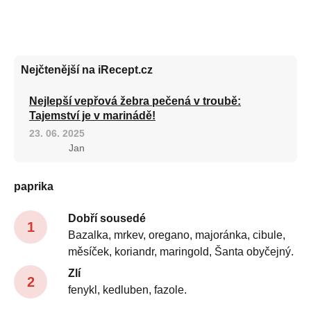
Nejčtenější na iRecept.cz
Nejlepší vepřová žebra pečená v troubě:
Tajemství je v marinádě!
23. 06. 2025
Jan
paprika
Dobří sousedé
Bazalka, mrkev, oregano, majoránka, cibule,
měsíček, koriandr, maringold, Šanta obyčejný.
Zlí
fenykl, kedluben, fazole.