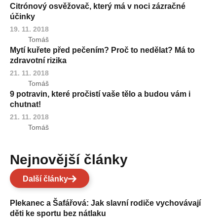
Citrónový osvěžovač, který má v noci zázračné
účinky
19. 11. 2018
Tomáš
Mytí kuřete před pečením? Proč to nedělat? Má to
zdravotní rizika
21. 11. 2018
Tomáš
9 potravin, které pročistí vaše tělo a budou vám i
chutnat!
21. 11. 2018
Tomáš
Nejnovější články
Další články
Plekanec a Šafářová: Jak slavní rodiče vychovávají
děti ke sportu bez nátlaku