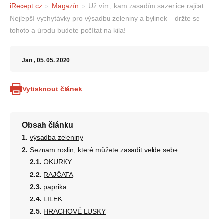
iRecept.cz
Magazín
Už vím, kam zasadím sazenice rajčat:
Nejlepší vychytávky pro výsadbu zeleniny a bylinek – držte se
tohoto a úrodu budete počítat na kila!
Jan
, 05. 05. 2020
Vytisknout článek
Obsah článku
výsadba zeleniny
Seznam roslin, které můžete zasadit velde sebe
OKURKY
RAJČATA
paprika
LILEK
HRACHOVÉ LUSKY