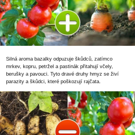
Silná aroma bazalky odpuzuje škůdců, zatímco
mrkev, kopru, petržel a pastinák přitahují včely,
berušky a pavouci. Tyto dravé druhy hmyz se živí
parazity a škůdci, které poškozují rajčata.