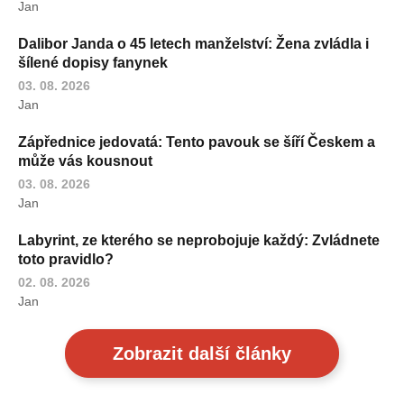
Jan
Dalibor Janda o 45 letech manželství: Žena zvládla i
šílené dopisy fanynek
03. 08. 2026
Jan
Zápřednice jedovatá: Tento pavouk se šíří Českem a
může vás kousnout
03. 08. 2026
Jan
Labyrint, ze kterého se neprobojuje každý: Zvládnete
toto pravidlo?
02. 08. 2026
Jan
Zobrazit další články