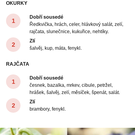
OKURKY
Dobří sousedé
Ředkvička, hrách, celer, hlávkový salát, zelí,
rajčata, slunečnice, kukuřice, nehtíky.
Zlí
šalvěj, kup, máta, fenykl.
RAJČATA
Dobří sousedé
česnek, bazalka, mrkev, cibule, petržel,
hrášek, šalvěj, zelí, měsíček, špenát, salát.
Zlí
brambory, fenykl.