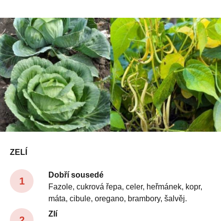
ZELÍ
Dobří sousedé
Fazole, cukrová řepa, celer, heřmánek, kopr,
máta, cibule, oregano, brambory, šalvěj.
Zlí