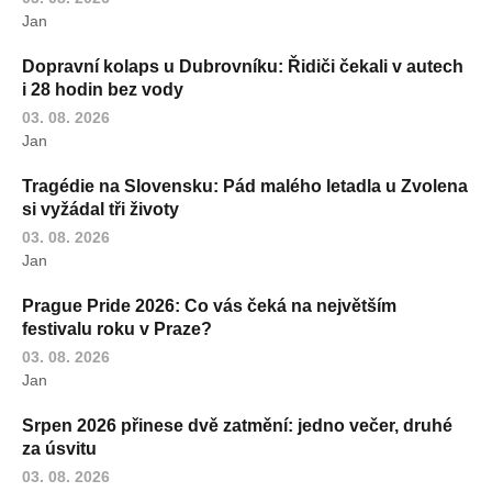
Jan
Dopravní kolaps u Dubrovníku: Řidiči čekali v autech
i 28 hodin bez vody
03. 08. 2026
Jan
Tragédie na Slovensku: Pád malého letadla u Zvolena
si vyžádal tři životy
03. 08. 2026
Jan
Prague Pride 2026: Co vás čeká na největším
festivalu roku v Praze?
03. 08. 2026
Jan
Srpen 2026 přinese dvě zatmění: jedno večer, druhé
za úsvitu
03. 08. 2026