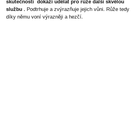
skutečnosti
dokáží udělat pro růže další skvělou
službu
.
Podtrhuje a zvýrazňuje jejich vůni. Růže tedy
díky němu voní výrazněji a hezčí.