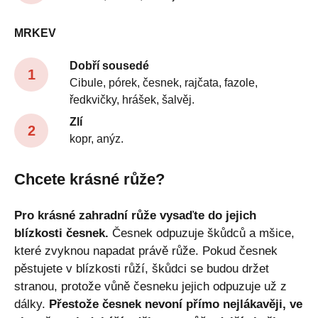
MRKEV
Dobří sousedé
Cibule, pórek, česnek, rajčata, fazole,
ředkvičky, hrášek, šalvěj.
Zlí
kopr, anýz.
Chcete krásné růže?
Pro krásné zahradní růže vysaďte do jejich
blízkosti česnek.
Česnek odpuzuje škůdců a mšice,
které zvyknou napadat právě růže. Pokud česnek
pěstujete v blízkosti růží, škůdci se budou držet
stranou, protože vůně česneku jejich odpuzuje už z
dálky.
Přestože česnek nevoní přímo nejlákavěji, ve