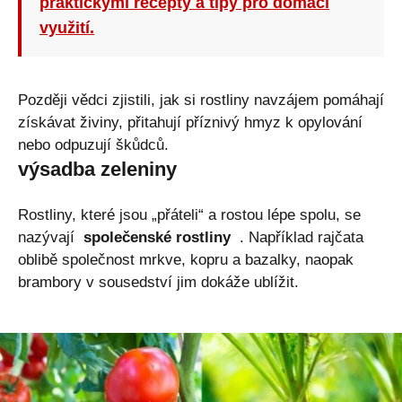
praktickými recepty a tipy pro domácí
využití.
Později vědci zjistili, jak si rostliny navzájem pomáhají
získávat živiny, přitahují příznivý hmyz k opylování
nebo odpuzují škůdců.
výsadba zeleniny
Rostliny, které jsou „přáteli“ a rostou lépe spolu, se
nazývají
společenské rostliny
. Například rajčata
oblibě společnost mrkve, kopru a bazalky, naopak
brambory v sousedství jim dokáže ublížit.