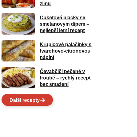
zimu
Cuketové placky se
smetanovým dipem –
nejlepší letní recept
Krupicové palačinky s
tvarohovo-citronovou
náplní
Čevabčiči pečené v
troubě – rychlý recept
bez smažení
Další recepty