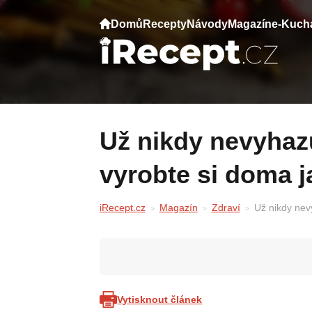
Domů
Recepty
Návody
Magazín
e-Kuch
Už nikdy nevyhazujte jablečné slupky –
vyrobte si doma j
iRecept.cz
Magazín
Zdraví
Už nikdy nev
Vytisknout článek