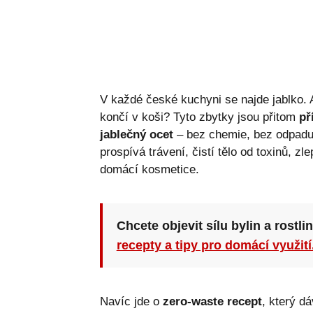
V každé české kuchyni se najde jablko. A
končí v koši? Tyto zbytky jsou přitom
př
jablečný ocet
– bez chemie, bez odpadu,
prospívá trávení, čistí tělo od toxinů, zle
domácí kosmetice.
Chcete objevit sílu bylin a rostli
recepty a tipy pro domácí využití
Navíc jde o
zero-waste recept
, který d