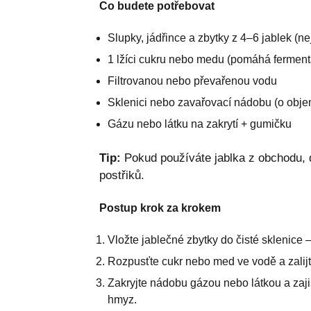
Co budete potřebovat
Slupky, jádřince a zbytky z 4–6 jablek (ne
1 lžíci cukru nebo medu (pomáhá ferment
Filtrovanou nebo převařenou vodu
Sklenici nebo zavařovací nádobu (o objemu
Gázu nebo látku na zakrytí + gumičku
Tip:
Pokud používáte jablka z obchodu, d
postřiků.
Postup krok za krokem
Vložte jablečné zbytky do čisté sklenice – n
Rozpusťte cukr nebo med ve vodě a zalijt
Zakryjte nádobu gázou nebo látkou a zaji
hmyz.