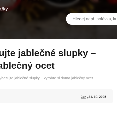
ařky
ablečný ocet
yhazujte jablečné slupky – vyrobte si doma jablečný ocet
Jan
, 31. 10. 2025