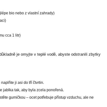
jlépe bio nebo z vlastní zahrady)
aci)
 cca 1 litr)
ůkladně je omyjte v teplé vodě, abyste odstranili zbytky
aplňte ji asi do tří čtvrtin.
e jablka tak, aby byla zcela ponořená.
stěte gumičkou – ocet potřebuje přístup vzduchu, ale ne