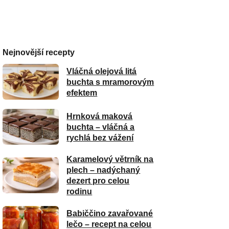
Nejnovější recepty
Vláčná olejová litá
buchta s mramorovým
efektem
Hrnková maková
buchta – vláčná a
rychlá bez vážení
Karamelový větrník na
plech – nadýchaný
dezert pro celou
rodinu
Babiččino zavařované
lečo – recept na celou