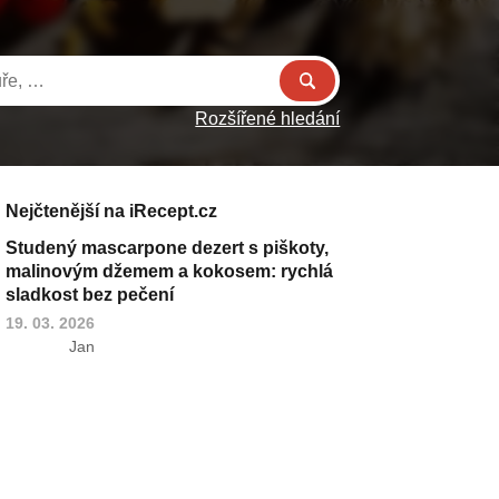
Rozšířené hledání
Nejčtenější na iRecept.cz
Studený mascarpone dezert s piškoty,
malinovým džemem a kokosem: rychlá
sladkost bez pečení
19. 03. 2026
Jan