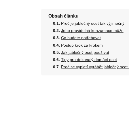
Obsah článku
Proč je jablečný ocet tak výjimečný
Jeho pravidelná konzumace může
Co budete potřebovat
Postup krok za krokem
Jak jablečný ocet používat
Tipy pro dokonalý domácí ocet
Proč se vyplatí vyrábět jablečný oce