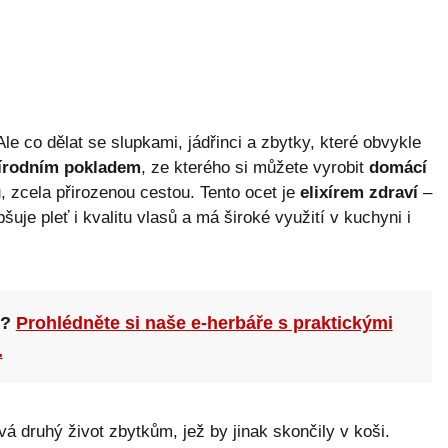
le co dělat se slupkami, jádřinci a zbytky, které obvykle
írodním pokladem
, ze kterého si můžete vyrobit
domácí
 zcela přirozenou cestou. Tento ocet je
elixírem zdraví
–
pšuje pleť i kvalitu vlasů a má široké využití v kuchyni i
n?
Prohlédněte si naše e-herbáře s praktickými
.
ává druhý život zbytkům, jež by jinak skončily v koši.