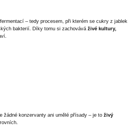
fermentací – tedy procesem, při kterém se cukry z jablek
ských bakterií. Díky tomu si zachovává
živé kultury,
aví.
e žádné konzervanty ani umělé přísady – je to
živý
rovních.