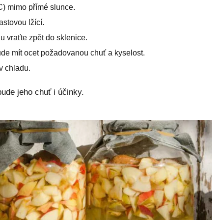
°C) mimo přímé slunce.
stovou lžící.
u vraťte zpět do sklenice.
ude mít ocet požadovanou chuť a kyselost.
v chladu.
bude jeho chuť i účinky.