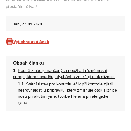
přestaňte užívat!
Jan
, 27. 04. 2020
Vytisknout článek
Obsah článku
Hodně z nás je naučených používat různé nosní
spreje, které usnadňují dýchání a zmírňují otok sliznice
Státní ústav pro kontrolu léčiv při kontrole zjistil
nesrovnalosti u přípravku, který zmírňuje otok sliznice
nosu při akutní rýmě, tvorbě hlenu a při alergické
rýmě