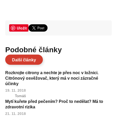
Uložit
Podobné články
Další články
Rozkrojte citrony a nechte je přes noc v ložnici.
Citrónový osvěžovač, který má v noci zázračné
účinky
19. 11. 2018
Tomáš
Mytí kuřete před pečením? Proč to nedělat? Má to
zdravotní rizika
21. 11. 2018