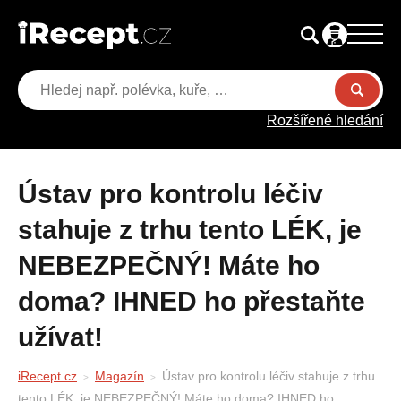
Rozšířené hledání
Ústav pro kontrolu léčiv
stahuje z trhu tento LÉK, je
NEBEZPEČNÝ! Máte ho
doma? IHNED ho přestaňte
užívat!
iRecept.cz
Magazín
Ústav pro kontrolu léčiv stahuje z trhu
tento LÉK, je NEBEZPEČNÝ! Máte ho doma? IHNED ho