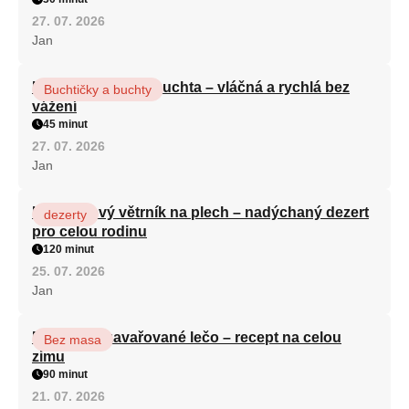
27. 07. 2026
Jan
Hrnková maková buchta – vláčná a rychlá bez
Buchtičky a buchty
vážení
45 minut
27. 07. 2026
Jan
Karamelový větrník na plech – nadýchaný dezert
dezerty
pro celou rodinu
120 minut
25. 07. 2026
Jan
Babiččino zavařované lečo – recept na celou
Bez masa
zimu
90 minut
21. 07. 2026