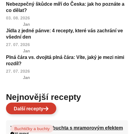
Nebezpečný škůdce míří do Česka: jak ho poznáte a
co dělat?
03. 08. 2026
Jan
Jídla z jedné pánve: 4 recepty, které vás zachrání ve
všední den
27. 07. 2026
Jan
Plná čára vs. dvojitá plná čára: Víte, jaký je mezi nimi
rozdíl?
27. 07. 2026
Jan
Nejnovější recepty
Další recepty
Vláčná olejová litá buchta s mramorovým efektem
Buchtičky a buchty
30 minut