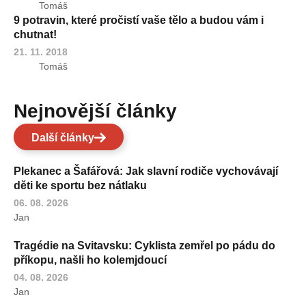
Tomáš
9 potravin, které pročistí vaše tělo a budou vám i
chutnat!
21. 11. 2018
Tomáš
Nejnovější články
Další články
Plekanec a Šafářová: Jak slavní rodiče vychovávají
děti ke sportu bez nátlaku
06. 08. 2026
Jan
Tragédie na Svitavsku: Cyklista zemřel po pádu do
příkopu, našli ho kolemjdoucí
04. 08. 2026
Jan