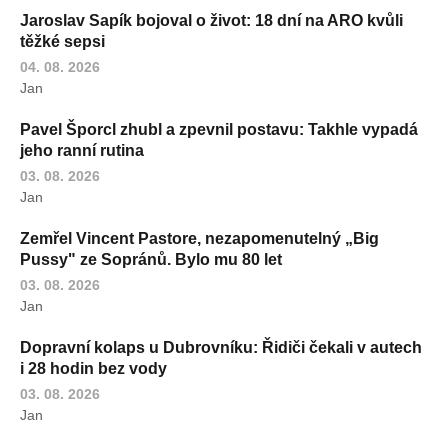
Jaroslav Sapík bojoval o život: 18 dní na ARO kvůli
těžké sepsi
04. 08. 2026
Jan
Pavel Šporcl zhubl a zpevnil postavu: Takhle vypadá
jeho ranní rutina
03. 08. 2026
Jan
Zemřel Vincent Pastore, nezapomenutelný „Big
Pussy" ze Sopránů. Bylo mu 80 let
03. 08. 2026
Jan
Dopravní kolaps u Dubrovníku: Řidiči čekali v autech
i 28 hodin bez vody
03. 08. 2026
Jan