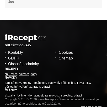
Jan
DŮLEŽITÉ ODKAZY
Kontakty
Cookies
GDPR
Sitemap
Obecné podmínky
RECEPTY
chuťovky
polévky
dorty
NÁVODY
babské rady
krása
domácnost
kuchyně
péče o tělo
tipy a triky
pěstování
vaření
zahrada
zdraví
ČLÁNKY
aktuality
bylinky
domácnost
zajímavosti
suroviny
zdraví
Copyright © 2017 - 2026 www.iRecept.cz Šíření obsahu těchto stránek je
bez písemného souhlasu autorů zakázáno.